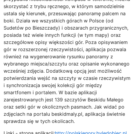
skorzystać z trybu ręcznego, w którym samodzielnie
ustala się kierunek, przesuwając panoramę palcem na
boki. Działa we wszystkich górach w Polsce (od
Sudetów po Bieszczady) i obszarach przygranicznych,
posiada też wiele innych funkcji (w tym mapy) oraz
szczegółowe opisy większości gór. Poza opisywaniem
gór w rozszerzonej rzeczywistości, aplikacja pozwala
również na wygenerowanie rysunku panoramy z
wybranego miejsca/szczytu oraz opisanie wykonanego
wcześniej zdjęcia. Dodatkową opcją jest możliwość
potwierdzania wejść na szczyty w czasie rzeczywistym
i synchronizacja swojej kolekcji gór między
smartfonem i portalem. W bazie aplikacji
zarejestrowanych jest 139 szczytów Beskidu Małego
oraz setki gór w okolicznych pasmach. Jak widać po
zdjęciach na portalu beskidmaly.pl, aplikacja świetnie
sprawdza się w tych okolicach.
Linki - strona aplikacji:
http://polskiegory.byledobiec.pl