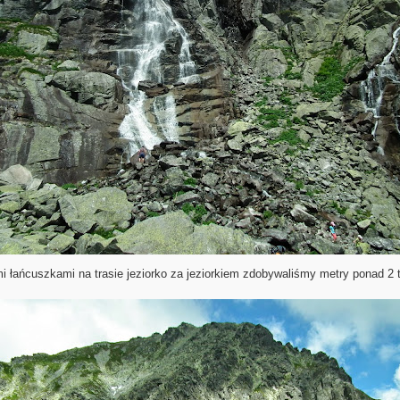
mi łańcuszkami na trasie jeziorko za jeziorkiem zdobywaliśmy metry ponad 2