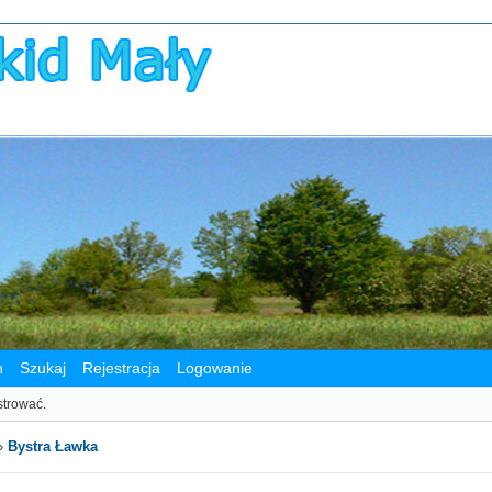
n
Szukaj
Rejestracja
Logowanie
strować.
»
Bystra Ławka