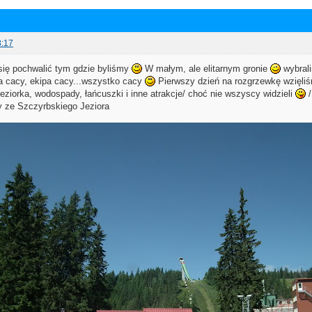
8:17
 się pochwalić tym gdzie byliśmy
W małym, ale elitarnym gronie
wybrali
a cacy, ekipa cacy...wszystko cacy
Pierwszy dzień na rozgrzewkę wzięliś
eziorka, wodospady, łańcuszki i inne atrakcje/ choć nie wszyscy widzieli
/
 ze Szczyrbskiego Jeziora