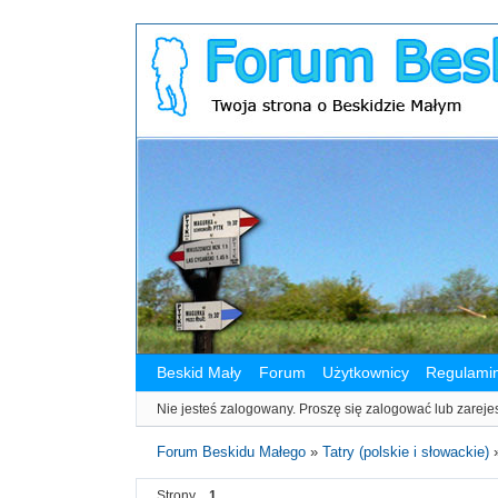
Beskid Mały
Forum
Użytkownicy
Regulami
Nie jesteś zalogowany.
Proszę się zalogować lub zareje
Forum Beskidu Małego
»
Tatry (polskie i słowackie)
Strony
1