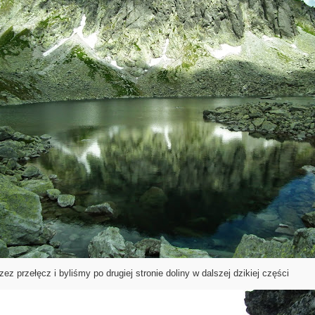
rzez przełęcz i byliśmy po drugiej stronie doliny w dalszej dzikiej części