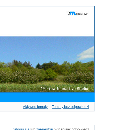
Aktywne tematy
Tematy bez odpowiedzi
Zaloguj się
lub
zarejestruj
by napisać odpowiedź