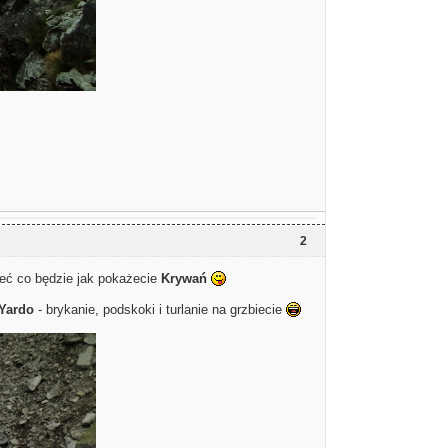
2
eć co będzie jak pokażecie
Krywań
Yardo
- brykanie, podskoki i turlanie na grzbiecie