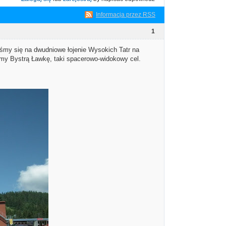
Informacja przez RSS
1
śmy się na dwudniowe łojenie Wysokich Tatr na
my Bystrą Ławkę, taki spacerowo-widokowy cel.