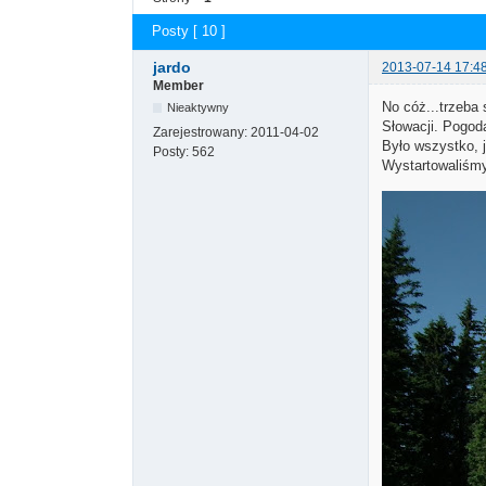
Posty [ 10 ]
jardo
2013-07-14 17:4
Member
No cóż...trzeba
Nieaktywny
Słowacji. Pogod
Zarejestrowany:
2011-04-02
Było wszystko, j
Posty:
562
Wystartowaliśmy