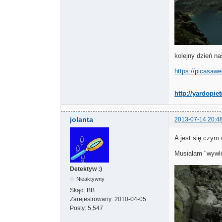
kolejny dzień n
https://picasaw
http://yardopie
jolanta
2013-07-14 20:4
A jest się czym
Musiałam "wywl
Detektyw :)
Nieaktywny
Skąd:
BB
Zarejestrowany:
2010-04-05
Posty:
5,547