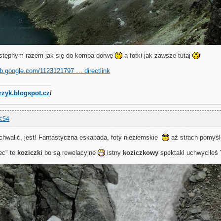
astępnym razem jak się do kompa dorwę
a fotki jak zawsze tutaj
eb.google.com/1123121797 … directlink
trzyk.blogspot.cz
/
8:54
 chwalić, jest! Fantastyczna eskapada, foty nieziemskie
aż strach pomyśl
ec" te
koziczki
bo są rewelacyjne
istny
koziczkowy
spektakl uchwyciłeś