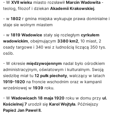
- W
XVII wieku
miasto rozsławił
Marcin Wadowita
-
teolog, filozof i dziekan
Akademii Krakowskiej
.
- w
1802
r gmina miejska wykupuje prawa dominialne i
staje sie wolnym miastem
- w
1819 Wadowice
stały się rozległym
cyrkułem
wadowickim
, obejmującym
3380 km2
, 10 miast, 2
osady targowe i 340 wsi z ludnością liczącą 350 tys.
osób.
- W okresie
międzywojennym
nadal było ośrodkiem
administracyjnym, oświatowym i kulturalnym. Swoją
siedzibę miał tu
12 pułk piechoty
, walczący w latach
1919-1920
na froncie wschodnim oraz w kampanii
wrześniowej w
1939
roku.
- W
Wadowicach
18 maja 1920
roku w domu przy
ul.
Kościelnej 7
urodził się
Karol Wojtyła
. Późniejszy
Papież Jan Paweł II.