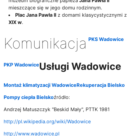
muzeum biograficzne papieża
Jana Pawła II
mieszczące się w jego domu rodzinnym.
Plac Jana Pawła II
z domami klasycystycznymi z
XIX w
.
Komunikacja
PKS Wadowice
Usługi Wadowice
PKP Wadowice
Montaż klimatyzacji Wadowice
Rekuperacja Bielsko
Pompy ciepła Bielsko
źródło:
Andrzej Matuszczyk "Beskid Mały", PTTK 1981
http://pl.wikipedia.org/wiki/Wadowice
http://www.wadowice.pl