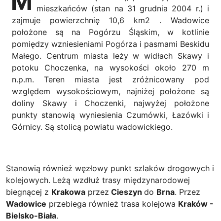
M
mieszkańców (stan na 31 grudnia 2004 r.) i
zajmuje powierzchnię 10,6 km2 . Wadowice
położone są na Pogórzu Śląskim, w kotlinie
pomiędzy wzniesieniami Pogórza i pasmami Beskidu
Małego. Centrum miasta leży w widłach Skawy i
potoku Choczenka, na wysokości około 270 m
n.p.m. Teren miasta jest zróżnicowany pod
względem wysokościowym, najniżej położone są
doliny Skawy i Choczenki, najwyżej położone
punkty stanowią wyniesienia Czumówki, Łazówki i
Górnicy. Są stolicą powiatu wadowickiego.
Stanowią również węzłowy punkt szlaków drogowych i
kolejowych. Leżą wzdłuż trasy międzynarodowej
biegnącej z
Krakowa
przez
Cieszyn
do
Brna
. Przez
Wadowice
przebiega również trasa kolejowa
Kraków -
Bielsko-Biała
.