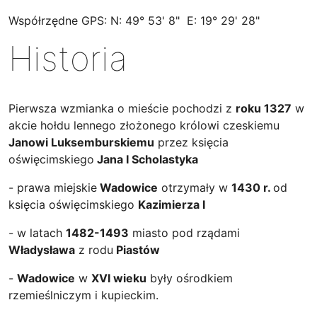
Współrzędne GPS: N: 49° 53' 8" E: 19° 29' 28"
Historia
Pierwsza wzmianka o mieście pochodzi z
roku 1327
w
akcie hołdu lennego złożonego królowi czeskiemu
Janowi Luksemburskiemu
przez księcia
oświęcimskiego
Jana I Scholastyka
- prawa miejskie
Wadowice
otrzymały w
1430 r.
od
księcia oświęcimskiego
Kazimierza I
- w latach
1482-1493
miasto pod rządami
Władysława
z rodu
Piastów
-
Wadowice
w
XVI wieku
były ośrodkiem
rzemieślniczym i kupieckim.