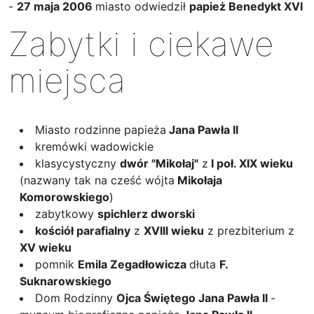
-
27 maja 2006
miasto odwiedził
papież Benedykt XVI
Zabytki i ciekawe
miejsca
Miasto rodzinne papieża
Jana Pawła II
kremówki wadowickie
klasycystyczny
dwór "Mikołaj"
z
I poł. XIX wieku
(nazwany tak na cześć wójta
Mikołaja
Komorowskiego
)
zabytkowy
spichlerz dworski
kościół parafialny
z
XVIII wieku
z prezbiterium z
XV wieku
pomnik
Emila Zegadłowicza
dłuta
F.
Suknarowskiego
Dom Rodzinny
Ojca Świętego Jana Pawła II
-