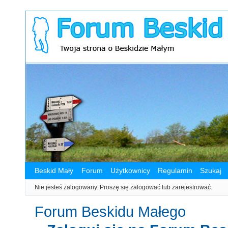
Beskid Mały
Forum
Użytkownicy
Regulamin
Szukaj
Nie jesteś zalogowany.
Proszę się zalogować lub zarejestrować.
Forum Beskidu Małego