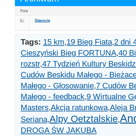
Fora
Starocie
Tags:
15 km
,
19 Bieg Fiata
,
2 dni
Cieszyński Bieg FORTUNA
,
40 B
rozstr
,
47 Tydzień Kultury Beskidz
Cudów Beskidu Małego - Bieżace
Małego - Głosowanie
,
7 Cudów Be
Małego - feedback
,
9 Wirtualne Gę
Masters
,
Akcja ratunkowa
,
Aleja B
An
Alpy Oetztalskie
Seriana
,
,
DROGA ŚW JAKUBA