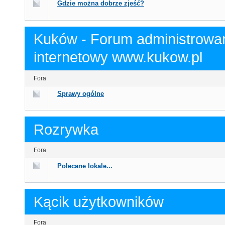
Gdzie można dobrze zjeść?
Kuków - Forum administrowan
internetowy www.kukow.pl
Fora
Sprawy ogólne
Rozrywka
Fora
Polecane lokale...
Kącik użytkowników
Fora