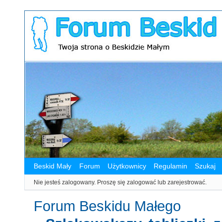
Beskid Mały
Forum
Użytkownicy
Regulamin
Szukaj
Nie jesteś zalogowany.
Proszę się zalogować lub zarejestrować.
Forum Beskidu Małego