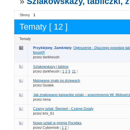
»
Szlakowskazy, tabliczki,
Strony
1
Tematy [ 12 ]
Tematy
Przyklejony
,
Zamknięty
:
Ogłoszenie - Dlaczego powstaje taki
forum!!!
przez darkheush
Szlakowskazy i tablice
przez darkheush
(
1
2
3
11
)
Malowane znaki na drzewach
przez Gustek
Jak znakowano karpackie szlaki – wspomnienia Wł. Midowic
przez nena
Czarny szlak: Ślemień - Czarne Działy
przez kris_61
Nowe szlaki w gminie Porąbka
przez Cyberniok
(
1
2
)