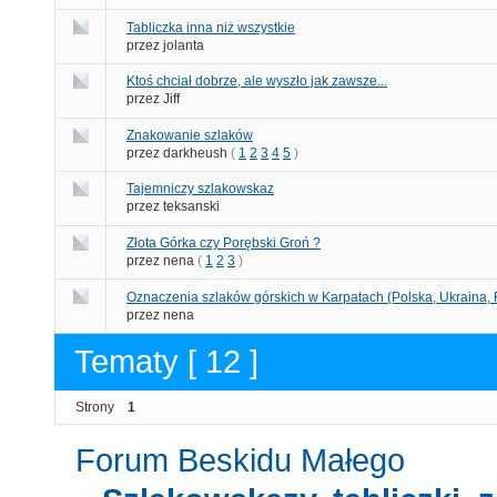
Tabliczka inna niż wszystkie
przez jolanta
Ktoś chciał dobrze, ale wyszło jak zawsze...
przez Jiff
Znakowanie szlaków
przez darkheush
(
1
2
3
4
5
)
Tajemniczy szlakowskaz
przez teksanski
Złota Górka czy Porębski Groń ?
przez nena
(
1
2
3
)
Oznaczenia szlaków górskich w Karpatach (Polska, Ukraina,
przez nena
Tematy [ 12 ]
Strony
1
Forum Beskidu Małego