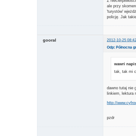
Z niecierpliwoś
ale przy skomer
'turystów' wjeż
policję. Jak tak
gooral
2012-10-25 08:4
Odp: Północna g
wawri napis
tak, tak mi 
dawno tutaj nie 
linkiem, lektura
http://www.cyfro
pzdr