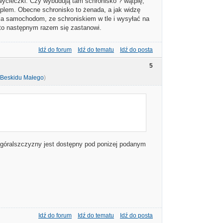
wycieczki. Czy wybudują tam schronisko ? wątpię,
uplem. Obecne schronisko to żenada, a jak widzę
cia samochodom, ze schroniskiem w tle i wysyłać na
a to następnym razem się zastanowi.
Idź do forum
Idź do tematu
Idź do posta
5
 Beskidu Małego
)
t. góralszczyzny jest dostępny pod ponizej podanym
Idź do forum
Idź do tematu
Idź do posta