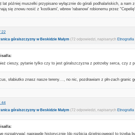
iąt lat później muszelki przypisano wyłącznie do górali podhalańskich, a nam
ją się znowu nosić z 'kostkami', wbrew 'rabanowi' robionemu przez "Cepelię'
7:22
ranica góralszczyzny w Beskidzie Małym
(72 odpowiedzi, napisanych
Etnografia
sał/a:
ież cieszy, pytanie tylko czy to jest góralszczyzna z potrzeby serca, czy z po
us, słabiutko znasz nasze tereny...., no nic, pozdrawiam z płn-zach granic
1:44
ranica góralszczyzny w Beskidzie Małym
(72 odpowiedzi, napisanych
Etnografia
sał/a:
 rozpatrywać naprawdę historycznie (do rozbicia dzielnicowego) to trzeba by 