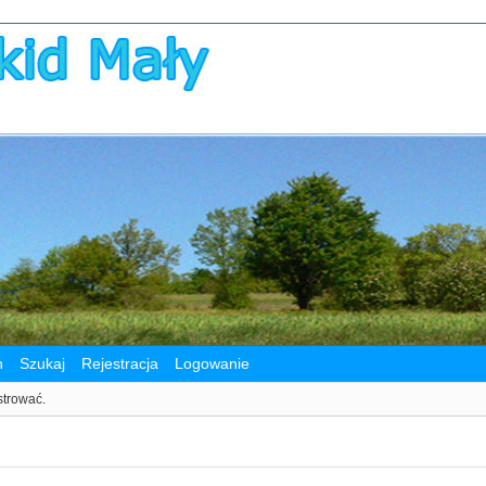
n
Szukaj
Rejestracja
Logowanie
strować.