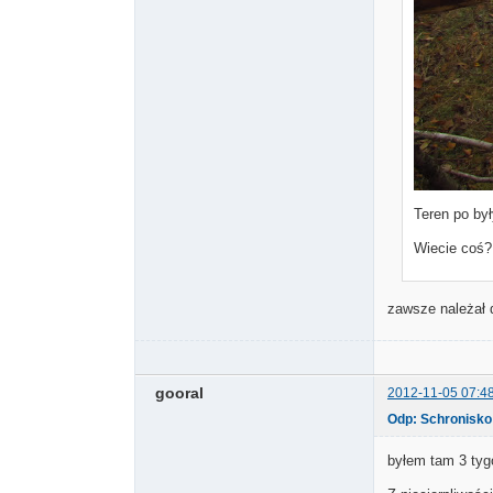
Teren po by
Wiecie coś
zawsze należał do
gooral
2012-11-05 07:4
Odp: Schronisko
byłem tam 3 tygo