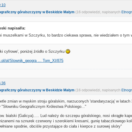
9:10
nograficzny góralszczyzny w Beskidzie Małym
(16 odpowiedzi, napisanych
Etnogr
ski napisał/a:
mi muszelkami w Szczyrku, to bardzo ciekawa sprawa, nie wiedziałem o tym
eki cyfrowe', poniżej źródło o Szczyrku
du.pl/pl/Slownik_geogra … Tom_XI/875
5:36
nograficzny góralszczyzny w Beskidzie Małym
(16 odpowiedzi, napisanych
Etnogr
tle zmian w męskim stroju góralskim, narzuconych 'standaryzacją' w latach 3
"Słowniku Geograficznym Królestwa Polskiego..."
ow. bialski (Galicya)..... Lud należy do szczepu góralskiego, nosi okrągłe ka
nizanemi na sznurek czerwony i szerokiemi kresami, gunię tabaczkowego k
ełniane spodnie, obciśle przystające do ciała i kierpce z surowej skóry"