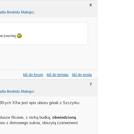
6
afia Beskidu Małego
)
 wczesniej
Idź do forum
Idź do tematu
Idź do posta
7
afia Beskidu Małego
)
0-ych XXw jest opis ubioru górali z Szczyrku
pelusze filcowe, z nizką budką,
obwiedzioną
oloru z domowego sukna, obszytą czerwonemi