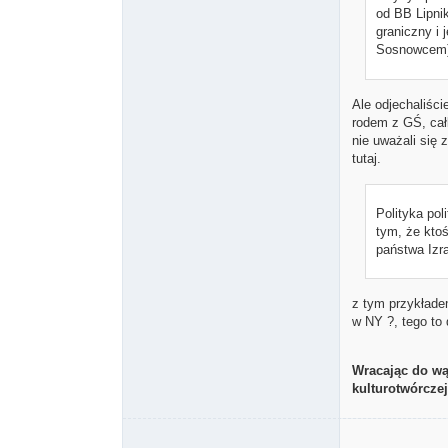
od BB Lipnik
graniczny i 
Sosnowcem)
Ale odjechaliśc
rodem z GŚ, cał
nie uważali się 
tutaj.
Polityka pol
tym, że kto
państwa Izra
z tym przykładem
w NY ?, tego to 
Wracając do wą
kulturotwórczej