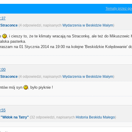
Tematy przez go
2:37
 Straconce
(4 odpowiedzi, napisanych
Wydarzenia w Beskidzie Małym
)
ie
, i cieszy to, że te klimaty wracają na Straconkę, ale też do Mikuszowic
alska pasterka.
szam na 01 Stycznia 2014 na 19:00 na kolejne 'Beskidzkie Kolędowanie' d
2:00
 Straconce
(4 odpowiedzi, napisanych
Wydarzenia w Beskidzie Małym
)
ntów mój syn
, było piyknie !
9:55
 "Widok na Tatry"
(32 odpowiedzi, napisanych
Historia Beskidu Małego
)