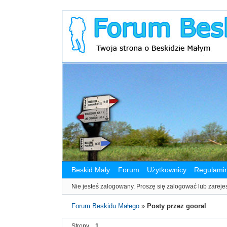
Beskid Mały
Forum
Użytkownicy
Regulami
Nie jesteś zalogowany.
Proszę się zalogować lub zareje
Forum Beskidu Małego
»
Posty przez gooral
Strony
1