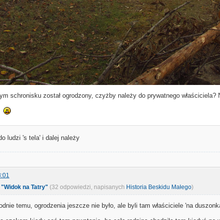
łym schronisku został ogrodzony, czyżby należy do prywatnego właściciela? 
?
 ludzi 's tela' i dalej należy
8:01
 "Widok na Tatry"
(32 odpowiedzi, napisanych
Historia Beskidu Małego
)
dnie temu, ogrodzenia jeszcze nie było, ale byli tam właściciele 'na duszonk