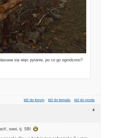
Nasuwa się więc pytanie, po co go ogrodzono?
Idź do forum
Idź do tematu
Idź do posta
4
ach', swoi, tj. SBI