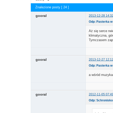
Znalezione posty [ 24 ]
gooral
2013-12-28 14:3
Odp: Pasterka w
Aż się serce rw
klimatyczna, gór
Tymczasem zapra
gooral
2013-12-27 12:1
Odp: Pasterka w
a wśród muzyka
gooral
2012-11-05 07:4
Odp: Schronisko