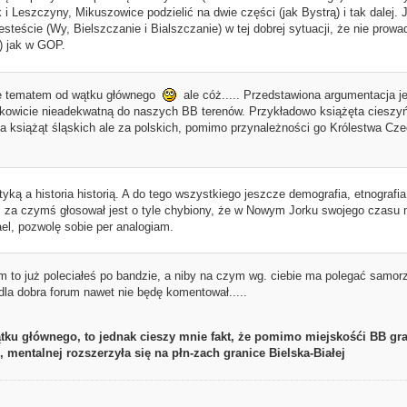
 i Leszczyny, Mikuszowice podzielić na dwie części (jak Bystrą) i tak dalej. 
jesteście (Wy, Bielszczanie i Bialszczanie) w tej dobrej sytuacji, że nie prow
 jak w GOP.
ie tematem od wątku głównego
ale cóż..... Przedstawiona argumentacja je
kowicie nieadekwatną do naszych BB terenów. Przykładowo książęta cieszyńs
za książąt śląskich ale za polskich, pomimo przynależności go Królestwa Cze
ityką a historia historią. A do tego wszystkiego jeszcze demografia, etnografia 
ś za czymś głosował jest o tyle chybiony, że w Nowym Jorku swojego czasu m
el, pozwolę sobie per analogiam.
 to już poleciałeś po bandzie, a niby na czym wg. ciebie ma polegać samorz
dla dobra forum nawet nie będę komentował.....
tku głównego, to jednak cieszy mnie fakt, że pomimo miejskośći BB gran
, mentalnej rozszerzyła się na płn-zach granice Bielska-Białej