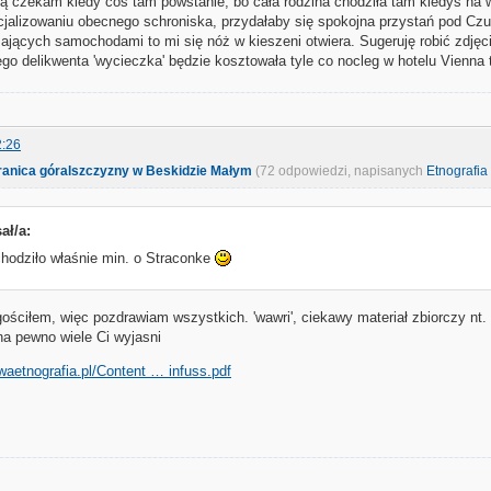
cią czekam kiedy coś tam powstanie, bo cała rodzina chodziła tam kiedyś na 
cjalizowaniu obecnego schroniska, przydałaby się spokojna przystań pod Cz
dżających samochodami to mi się nóż w kieszeni otwiera. Sugeruję robić zdję
iego delikwenta 'wycieczka' będzie kosztowała tyle co nocleg w hotelu Vienn
2:26
ranica góralszczyzny w Beskidzie Małym
(72 odpowiedzi, napisanych
Etnografia
ał/a:
chodziło właśnie min. o Straconke
gościłem, więc pozdrawiam wszystkich. 'wawri', ciekawy materiał zbiorczy n
 na pewno wiele Ci wyjasni
waetnografia.pl/Content … infuss.pdf