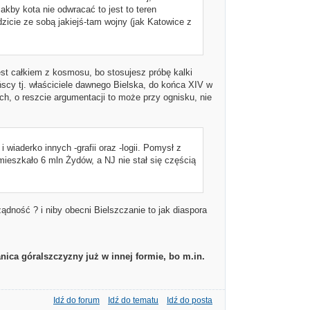
Jakby kota nie odwracać to jest to teren
adzicie ze sobą jakiejś-tam wojny (jak Katowice z
st całkiem z kosmosu, bo stosujesz próbę kalki
cy tj. właściciele dawnego Bielska, do końca XIV w
ch, o reszcie argumentacji to może przy ognisku, nie
i wiaderko innych -grafii oraz -logii. Pomysł z
ieszkało 6 mln Żydów, a NJ nie stał się częścią
ądność ? i niby obecni Bielszczanie to jak diaspora
ica góralszczyzny już w innej formie, bo m.in.
Idź do forum
Idź do tematu
Idź do posta