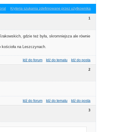
oral
Kryteria szukania zdefiniowane przez użytkownika
1
 Krakowskich, gdzie też była, skromniejsza ale równie
o kościoła na Leszczynach.
Idź do forum
Idź do tematu
Idź do posta
2
Idź do forum
Idź do tematu
Idź do posta
3