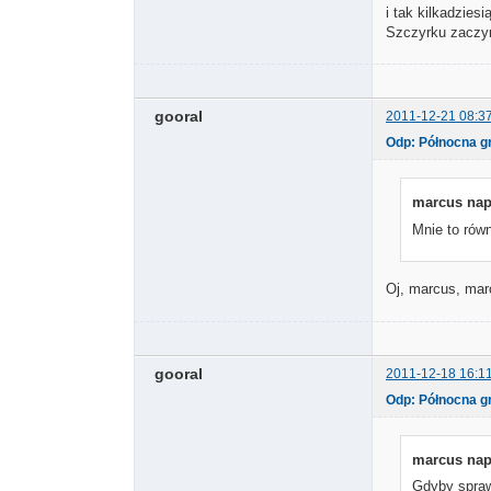
i tak kilkadzies
Szczyrku zaczyna
gooral
2011-12-21 08:3
Odp: Północna g
marcus napi
Mnie to równ
Oj, marcus, marc
gooral
2011-12-18 16:1
Odp: Północna g
marcus napi
Gdyby sprawę