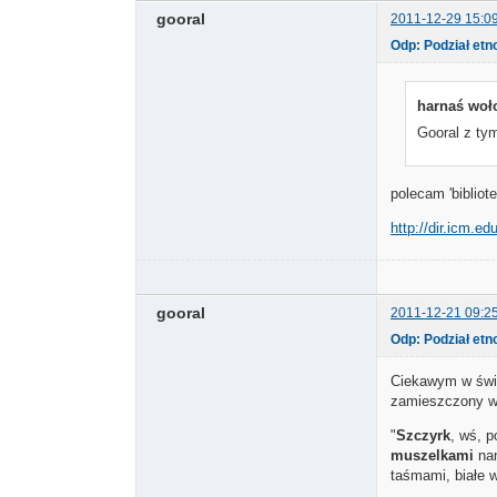
gooral
2011-12-29 15:0
Odp: Podział et
harnaś woło
Gooral z ty
polecam 'bibliot
http://dir.icm.e
gooral
2011-12-21 09:2
Odp: Podział et
Ciekawym w świe
zamieszczony w 
"
Szczyrk
, wś, p
muszelkami
na
taśmami, białe w