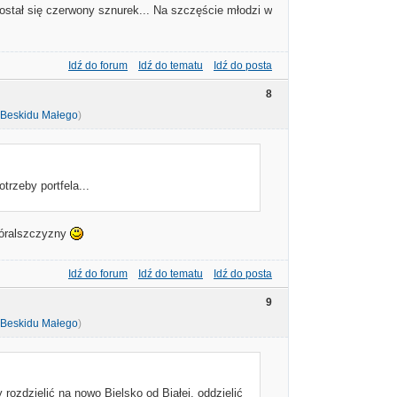
 został się czerwony sznurek... Na szczęście młodzi w
Idź do forum
Idź do tematu
Idź do posta
8
 Beskidu Małego
)
trzeby portfela...
 góralszczyzny
Idź do forum
Idź do tematu
Idź do posta
9
 Beskidu Małego
)
rozdzielić na nowo Bielsko od Białej, oddzielić