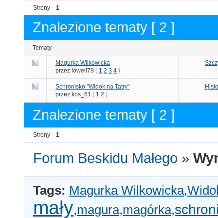
Strony
1
Znalezione tematy [ 2 ]
Tematy
Magurka Wilkowicka
Szcz
przez lowell79
(
1
2
3
4
)
Schronisko "Widok na Tatry"
Hist
przez kris_61
(
1
2
)
Znalezione tematy [ 2 ]
Strony
1
Forum Beskidu Małego
»
Wyn
Tags:
Magurka Wilkowicka
,
Widok
mały
schron
,
magura
,
magórka
,