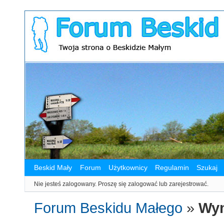
Beskid Mały
Forum
Użytkownicy
Regulamin
Szukaj
Nie jesteś zalogowany.
Proszę się zalogować lub zarejestrować.
Forum Beskidu Małego
»
Wyn