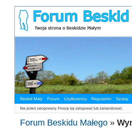
Beskid Mały
Forum
Użytkownicy
Regulamin
Szukaj
Nie jesteś zalogowany.
Proszę się zalogować lub zarejestrować.
Forum Beskidu Małego
»
Wyn