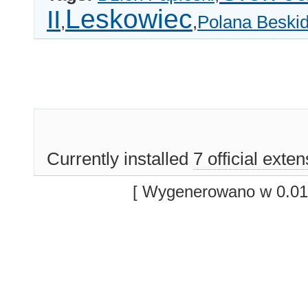
Leskowiec
II
,
,
Polana Beski
Currently installed
7 official exte
[ Wygenerowano w 0.01