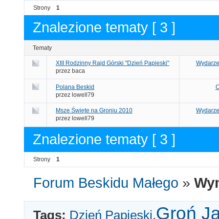
Strony
1
Znalezione tematy [ 3 ]
Tematy
XIII Rodzinny Rajd Górski "Dzień Papieski"
Wydarze
przez baca
Polana Beskid
C
przez lowell79
Msze Święte na Groniu 2010
Wydarze
przez lowell79
Znalezione tematy [ 3 ]
Strony
1
Forum Beskidu Małego
»
Wyn
Groń J
Tags:
Dzień Papieski
,