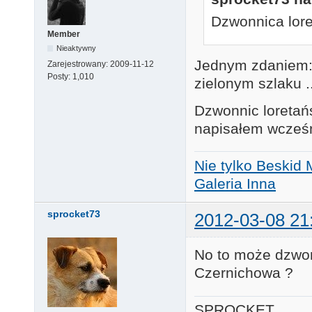
Dzwonnica lor
Member
Nieaktywny
Jednym zdaniem: 
Zarejestrowany:
2009-11-12
Posty:
1,010
zielonym szlaku ..
Dzwonnic loretańs
napisałem wcześn
Nie tylko Beskid 
Galeria Inna
sprocket73
2012-03-08 21
No to może dzwon
Czernichowa ?
SPROCKET