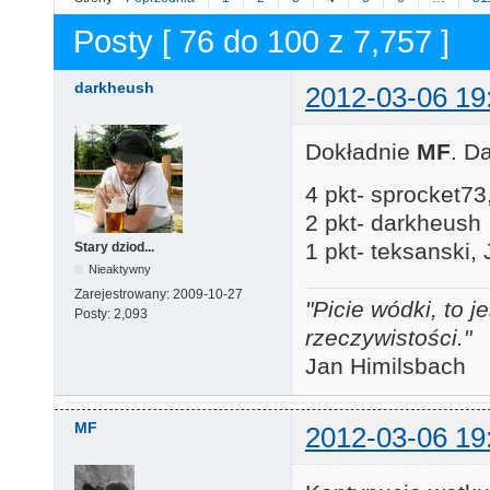
Posty [ 76 do 100 z 7,757 ]
darkheush
2012-03-06 19
Dokładnie
MF
. D
4 pkt- sprocket7
2 pkt- darkheush
1 pkt- teksanski, 
Stary dziod...
Nieaktywny
Zarejestrowany:
2009-10-27
"Picie wódki, to
Posty:
2,093
rzeczywistości."
Jan Himilsbach
MF
2012-03-06 19