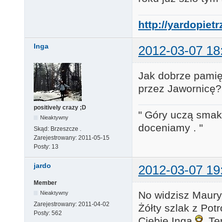
http://yardopiet
Inga
2012-03-07 18
Jak dobrze pamięt
przez Jawornicę
positively crazy ;D
" Góry uczą smaku
Nieaktywny
doceniamy . "
Skąd:
Brzeszcze .
Zarejestrowany:
2011-05-15
Posty:
13
jardo
2012-03-07 19
Member
No widzisz Maur
Nieaktywny
Zarejestrowany:
2011-04-02
Żółty szlak z Pot
Posty:
562
Ciebie Inga
Ter