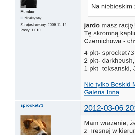
Na niebieskim
Member
Nieaktywny
jardo
masz rację!
Zarejestrowany:
2009-11-12
Posty:
1,010
Tę skromną kapli
Czernichowa - ch
4 pkt- sprocket7
2 pkt- darkheush,
1 pkt- teksanski,
Nie tylko Beskid 
Galeria Inna
sprocket73
2012-03-06 20
Mam wrażenie, że s
z Tresnej w kieru