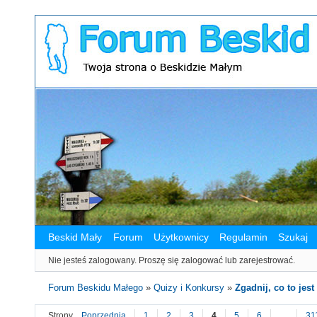
Beskid Mały
Forum
Użytkownicy
Regulamin
Szukaj
Nie jesteś zalogowany.
Proszę się zalogować lub zarejestrować.
Forum Beskidu Małego
»
Quizy i Konkursy
»
Zgadnij, co to jest 
Strony
Poprzednia
1
2
3
4
5
6
…
31