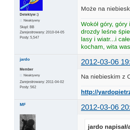
Może na niebies
Detektyw :)
Nieaktywny
Wokół góry, góry i
Skąd:
BB
drozdy leśne śpie
Zarejestrowany:
2010-04-05
Posty:
5,547
lasy i wiatr...i c
kocham, wita was 
jardo
2012-03-06 19
Member
Na niebieskim z 
Nieaktywny
Zarejestrowany:
2011-04-02
Posty:
562
http://yardopiet
MF
2012-03-06 20
jardo napisał/