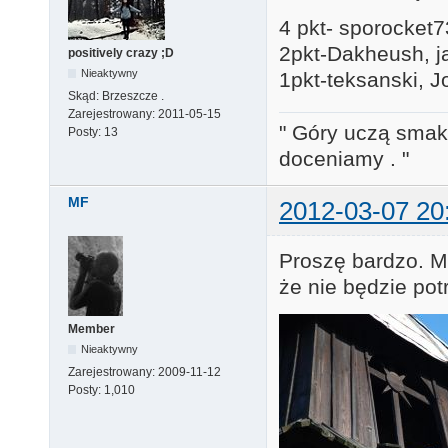
4 pkt- sporocket
2pkt-Dakheush, j
positively crazy ;D
Nieaktywny
1pkt-teksanski, J
Skąd:
Brzeszcze .
Zarejestrowany:
2011-05-15
" Góry uczą smaku
Posty:
13
doceniamy . "
MF
2012-03-07 20
Proszę bardzo. M
że nie będzie po
Member
Nieaktywny
Zarejestrowany:
2009-11-12
Posty:
1,010