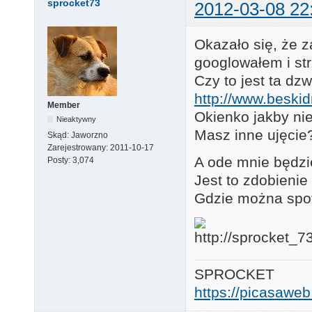
sprocket73
2012-03-08 22
Okazało się, że z
googlowałem i st
Czy to jest ta dz
http://www.beski
Member
Okienko jakby nie
Nieaktywny
Masz inne ujęcie
Skąd:
Jaworzno
Zarejestrowany:
2011-10-17
A ode mnie będzie
Posty:
3,074
Jest to zdobieni
Gdzie można spot
SPROCKET
https://picasaw