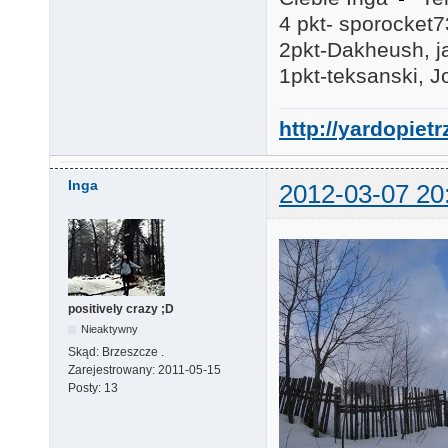
4 pkt- sporocket
2pkt-Dakheush, j
1pkt-teksanski, J
http://yardopiet
Inga
2012-03-07 20
positively crazy ;D
Nieaktywny
Skąd:
Brzeszcze .
Zarejestrowany:
2011-05-15
Posty:
13