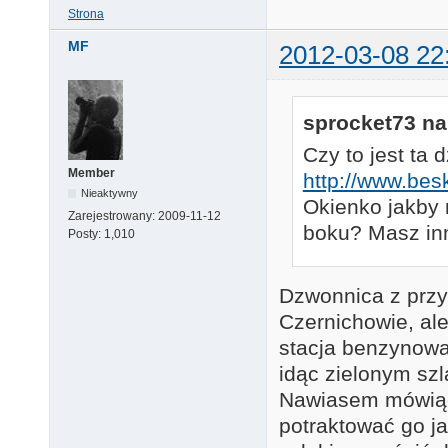
Strona
MF
2012-03-08 22
sprocket73 na
Czy to jest ta
Member
http://www.bes
Nieaktywny
Okienko jakby n
Zarejestrowany:
2009-11-12
boku? Masz in
Posty:
1,010
Dzwonnica z przy
Czernichowie, ale
stacja benzynowa
idąc zielonym szl
Nawiasem mówiąc 
potraktować go j