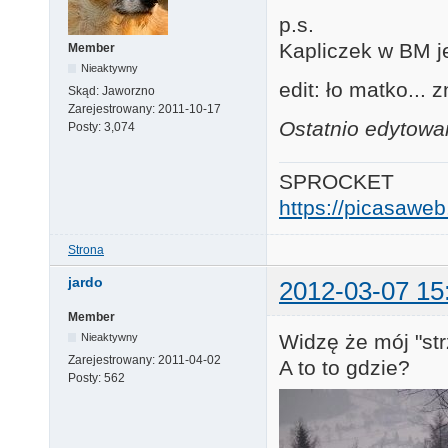
p.s.
Kapliczek w BM j
Member
Nieaktywny
edit: ło matko... 
Skąd:
Jaworzno
Zarejestrowany:
2011-10-17
Ostatnio edytowa
Posty:
3,074
SPROCKET
https://picasaw
Strona
jardo
2012-03-07 15
Member
Widzę że mój "str
Nieaktywny
Zarejestrowany:
2011-04-02
A to to gdzie?
Posty:
562