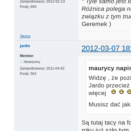
'' Tyle samo jest 
Zarejestrowany:
2012-02-13
Posty:
694
Różnica polega n
związku z tym tru
Geremek )
Strona
jardo
2012-03-07 18
Member
Nieaktywny
maurycy napis
Zarejestrowany:
2011-04-02
Posty:
562
Widzę , że po
Jardo przecież 
więcej
Musisz dać jak
Są tutaj tacy na 
roku już szło ty