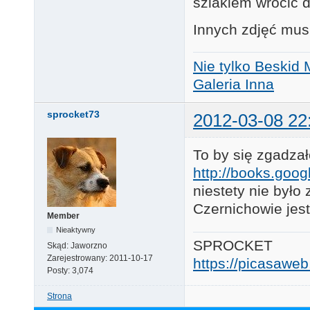
szlakiem wrócić 
Innych zdjęć mus
Nie tylko Beskid 
Galeria Inna
sprocket73
2012-03-08 22
To by się zgadzał
http://books.goo
niestety nie było
Czernichowie jest
Member
Nieaktywny
SPROCKET
Skąd:
Jaworzno
Zarejestrowany:
2011-10-17
https://picasaw
Posty:
3,074
Strona