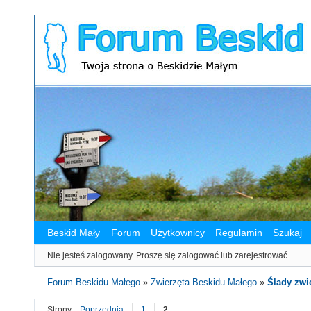
Beskid Mały
Forum
Użytkownicy
Regulamin
Szukaj
Nie jesteś zalogowany.
Proszę się zalogować lub zarejestrować.
Forum Beskidu Małego
»
Zwierzęta Beskidu Małego
»
Ślady zwie
Strony
Poprzednia
1
2