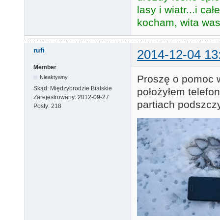
lasy i wiatr...i c
kocham, wita was 
rufi
2014-12-04 13
Member
Proszę o pomoc w 
Nieaktywny
Skąd:
Międzybrodzie Bialskie
położyłem telefo
Zarejestrowany:
2012-09-27
partiach podszcz
Posty:
218