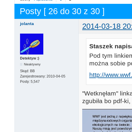
Posty [ 26 do 30 z 30 ]
jolanta
2014-03-18 20
Staszek napisa
Pod tym linkie
Detektyw :)
można sobie po
Nieaktywny
Skąd:
BB
http://www.wwf
Zarejestrowany:
2010-04-05
Posty:
5,547
"Wetknęłam" link
zgubiła bo pdf-ki