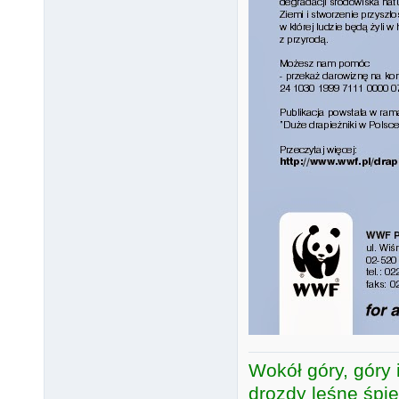
Wokół góry, góry i
drozdy leśne śpie