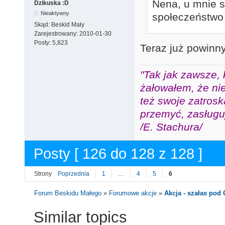
Nena, u mnie si
Dzikuska :D
Nieaktywny
społeczeństwo 
Skąd:
Beskid Mały
Zarejestrowany:
2010-01-30
Posty:
5,823
Teraz już powinn
"Tak jak zawsze, 
żałowałem, że nie
też swoje zatros
przemyć, zasługuj
/E. Stachura/
Posty [ 126 do 128 z 128 ]
Strony
Poprzednia
1
…
4
5
6
Forum Beskidu Małego
»
Forumowe akcje
»
Akcja - szałas po
Similar topics