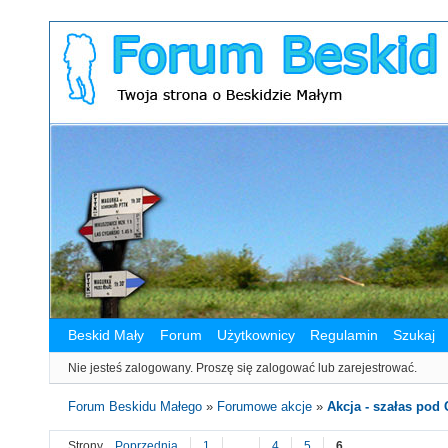
Beskid Mały
Forum
Użytkownicy
Regulamin
Szukaj
Nie jesteś zalogowany.
Proszę się zalogować lub zarejestrować.
Forum Beskidu Małego
»
Forumowe akcje
»
Akcja - szałas po
Strony
Poprzednia
1
…
4
5
6