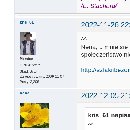
/E. Stachura/
kris_61
2022-11-26 22
^^
Nena, u mnie sie 
społeczeństwo ni
Member
Nieaktywny
http://szlakiibez
Skąd:
Bytom
Zarejestrowany:
2009-11-07
Posty:
2,208
nena
2022-12-05 21
kris_61 napisa
^^