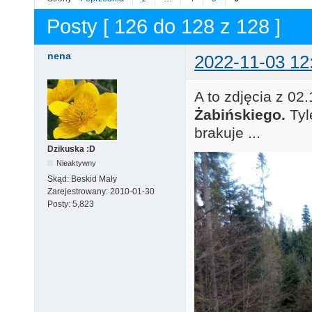
Posty [ 126 do 128 z 128 ]
nena
2022-11-03 12
A to zdjęcia z 02
Żabińskiego.
Tyl
brakuje ...
Dzikuska :D
Nieaktywny
Skąd:
Beskid Mały
Zarejestrowany:
2010-01-30
Posty:
5,823