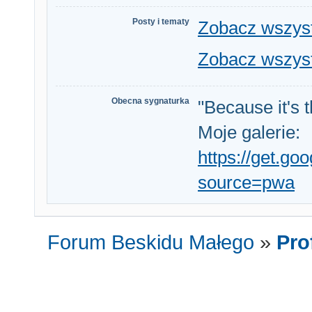
Posty i tematy
Zobacz wszystk
Zobacz wszyst
Obecna sygnaturka
"Because it's 
Moje galerie:
https://get.g
source=pwa
Forum Beskidu Małego
»
Prof