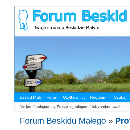
Beskid Mały
Forum
Użytkownicy
Regulamin
Szukaj
Nie jesteś zalogowany.
Proszę się zalogować lub zarejestrować.
Forum Beskidu Małego
»
Prof