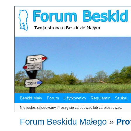
Beskid Mały
Forum
Użytkownicy
Regulamin
Szukaj
Nie jesteś zalogowany.
Proszę się zalogować lub zarejestrować.
Forum Beskidu Małego
»
Pro