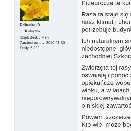
Przeurocze te kud
Rasa ta staje się
nasz klimat i cho
Dzikuska :D
potrzebuje budyn
Nieaktywny
Skąd:
Beskid Mały
Ich naturalnym ś
Zarejestrowany:
2010-01-30
niedostępne, głów
Posty:
5,823
zachodniej Szkocj
Zwierzęta tej ras
oswajają i ponoć 
opiekuńcze wobec
wieku, a w latach
nieporównywalnym
o niskiej zawarto
Powiem szczerze,
Kto wie, może będ