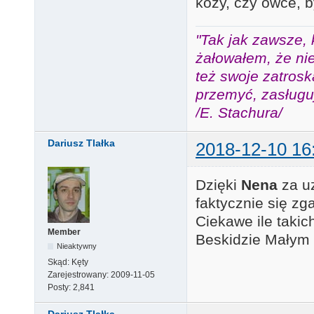
kozy, czy owce, b
"Tak jak zawsze, 
żałowałem, że nie
też swoje zatros
przemyć, zasługuj
/E. Stachura/
Dariusz Tlałka
2018-12-10 16
Dzięki
Nena
za uz
faktycznie się z
Ciekawe ile taki
Member
Beskidzie Małym
Nieaktywny
Skąd:
Kęty
Zarejestrowany:
2009-11-05
Posty:
2,841