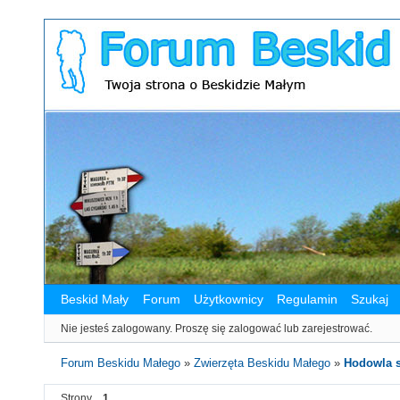
Beskid Mały
Forum
Użytkownicy
Regulamin
Szukaj
Nie jesteś zalogowany.
Proszę się zalogować lub zarejestrować.
Forum Beskidu Małego
»
Zwierzęta Beskidu Małego
»
Hodowla s
Strony
1