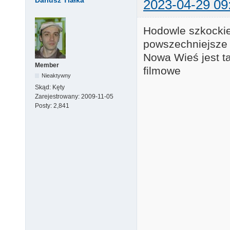
Dariusz Tlałka
2023-04-29 09
Hodowle szkockie
powszechniejsze 
Nowa Wieś jest t
Member
filmowe
Nieaktywny
Skąd:
Kęty
Zarejestrowany:
2009-11-05
Posty:
2,841