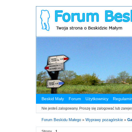
Beskid Mały
Forum
Użytkownicy
Regulami
Nie jesteś zalogowany.
Proszę się zalogować lub zareje
Forum Beskidu Małego
»
Wyprawy pozagórskie
»
Ga
Strony
1