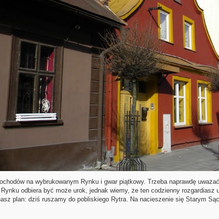
ochodów na wybrukowanym Rynku i gwar piątkowy. Trzeba naprawdę uważać,
ynku odbiera być może urok, jednak wiemy, że ten codzienny rozgardiasz u
asz plan: dziś ruszamy do pobliskiego Rytra. Na nacieszenie się Starym S