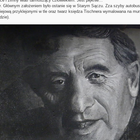
ice i zimny wiatr tarmoszący człowiekiem. Jest pięknie…
Głównym założeniem było ostanie się w Starym Sączu. Zza szyby autobusu
iejową przyklejonymi w tle oraz twarz księdza Tischnera wymalowana na mur
dzie).