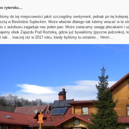
po rytersku…
iśmy do tej miejscowości jakiś szczególny sentyment, jednak po tej kolejnej 
esztą w Beskidzie Sądeckim. Może właśnie dlatego tak lubimy wracać w te st
u z autobusu zagaduje nas jeden pan. Może zwracamy uwagę plecakami i uzb
ajemy obok Zajazdu Pod Roztoką, gdzie już bywaliśmy (pyszne jedzonko), k
ś tak… inaczej niż w 2017 roku, kiedy byliśmy tu ostatnio… Hmm…