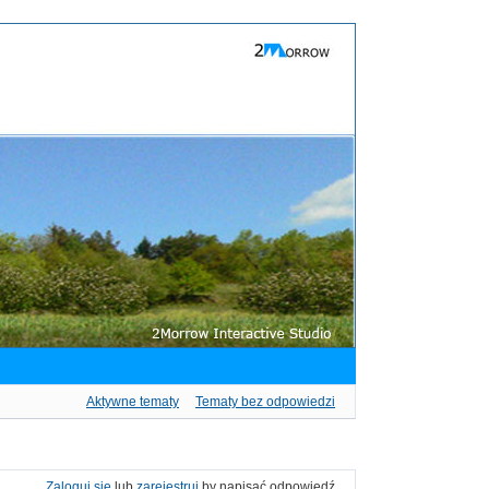
Aktywne tematy
Tematy bez odpowiedzi
Zaloguj się
lub
zarejestruj
by napisać odpowiedź