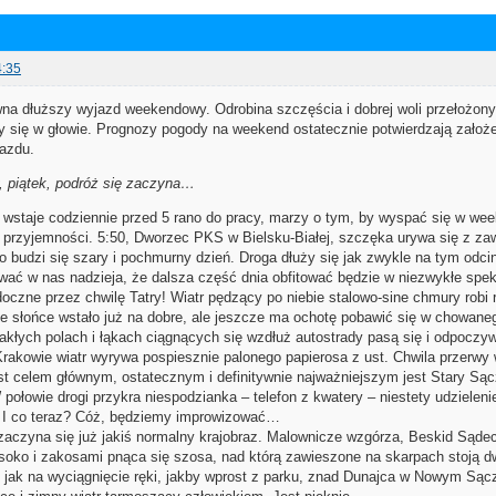
4:35
a dłuższy wyjazd weekendowy. Odrobina szczęścia i dobrej woli przełożonych 
 się w głowie. Prognozy pogody na weekend ostatecznie potwierdzają założeni
jazdu.
, piątek, podróż się zaczyna…
wstaje codziennie przed 5 rano do pracy, marzy o tym, by wyspać się w we
przyjemności. 5:50, Dworzec PKS w Bielsku-Białej, szczęka urywa się z z
o budzi się szary i pochmurny dzień. Droga dłuży się jak zwykle na tym odci
ać w nas nadzieja, że dalsza część dnia obfitować będzie w niezwykłe spek
doczne przez chwilę Tatry! Wiatr pędzący po niebie stalowo-sine chmury robi 
e słońce wstało już na dobre, ale jeszcze ma ochotę pobawić się w chowaneg
akłych polach i łąkach ciągnących się wzdłuż autostrady pasą się i odpoczyw
kowie wiatr wyrywa pospiesznie palonego papierosa z ust. Chwila przerwy
t celem głównym, ostatecznym i definitywnie najważniejszym jest Stary Są
połowie drogi przykra niespodzianka – telefon z kwatery – niestety udzielen
! I co teraz? Cóż, będziemy improwizować…
czyna się już jakiś normalny krajobraz. Malownicze wzgórza, Beskid Sądecki
oko i zakosami pnąca się szosa, nad którą zawieszone na skarpach stoją dwa
, jak na wyciągnięcie ręki, jakby wprost z parku, znad Dunajca w Nowym Są