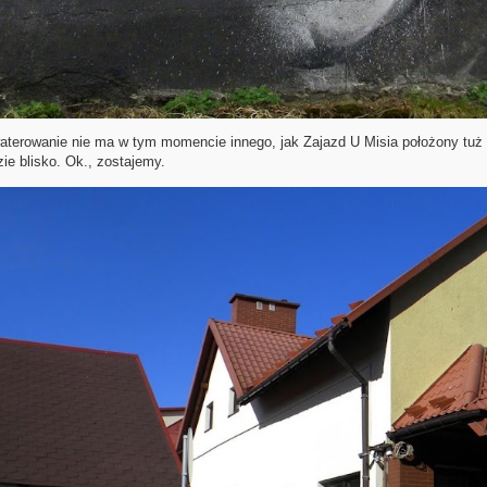
terowanie nie ma w tym momencie innego, jak Zajazd U Misia położony tuż p
ie blisko. Ok., zostajemy.