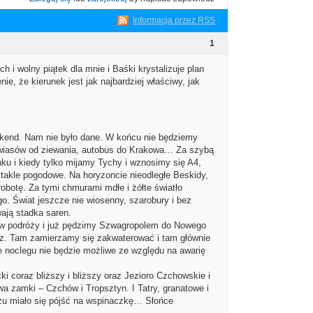
Informacja przez RSS
1
i wolny piątek dla mnie i Baśki krystalizuje plan
e, że kierunek jest jak najbardziej właściwy, jak
ekend. Nam nie było dane. W końcu nie będziemy
awiasów od ziewania, autobus do Krakowa… Za szybą
nku i kiedy tylko mijamy Tychy i wznosimy się A4,
takle pogodowe. Na horyzoncie nieodległe Beskidy,
robotę. Za tymi chmurami mdłe i żółte światło
o. Świat jeszcze nie wiosenny, szarobury i bez
ają stadka saren.
 w podróży i już pędzimy Szwagropolem do Nowego
cz. Tam zamierzamy się zakwaterować i tam głównie
ie noclegu nie będzie możliwe ze względu na awarię
 coraz bliższy i bliższy oraz Jezioro Czchowskie i
 zamki – Czchów i Tropsztyn. I Tatry, granatowe i
czu miało się pójść na wspinaczkę… Słońce