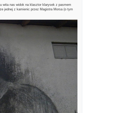
 wita nas widok na klasztor klarysek z pasmem
ze jednej z kamienic przez Magistra Morsa (o tym