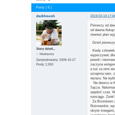
Posty [ 6 ]
darkheush
2019-03-19 17:0
Pierwszy od dawn
od dawna tłukący
również plan wy
Dzień pierwszy
Stary dziod...
Kiedy człowiek 
Nieaktywny
wypoczywać dla 
powoli i niemraw
Zarejestrowany:
2009-10-27
zaczyna wstępow
Posty:
2,093
a tuż za nimi wi
oznajmia nam, ż
wyrazu. Na wybl
Na dworcu w Kra
Sącza. Natomias
spędzić czas. W 
rurociągu. Zonk
Za Brzeskiem za
Rożnowskie, wys
okryte śniegami