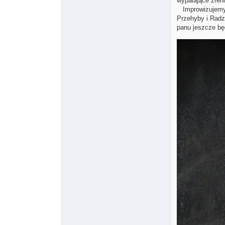
wypalające źren
Improwizujemy. 
Przehyby i Radz
panu jeszcze bę