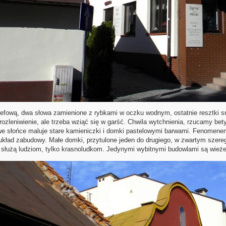
fową, dwa słowa zamienione z rybkami w oczku wodnym, ostatnie resztki 
 rozleniwienie, ale trzeba wziąć się w garść. Chwila wytchnienia, rzucamy b
 słońce maluje stare kamieniczki i domki pastelowymi barwami. Fenomenem
układ zabudowy. Małe domki, przytulone jeden do drugiego, w zwartym szeregu
e służą ludziom, tylko krasnoludkom. Jedynymi wybitnymi budowlami są wieże