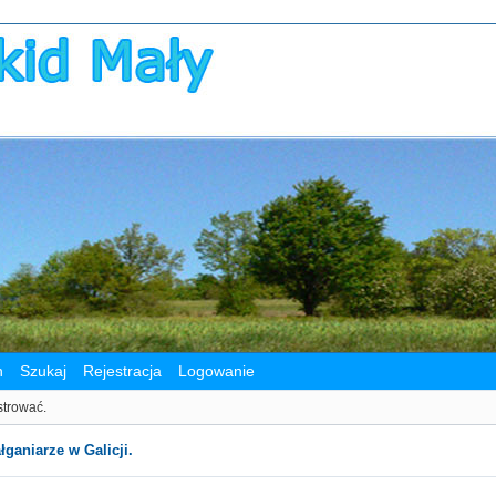
n
Szukaj
Rejestracja
Logowanie
strować.
łganiarze w Galicji.