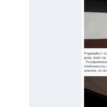
Pogawędka z sze
gnaty, budzi się
Przedpołudniowe
średniowieczny 
wrażenie, że ni