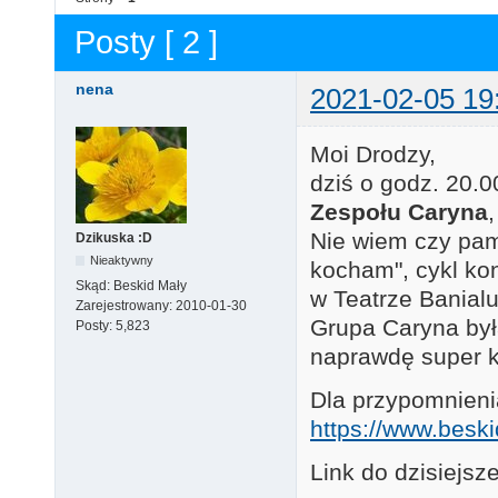
Posty [ 2 ]
nena
2021-02-05 19
Moi Drodzy,
dziś o godz. 20.
Zespołu Caryna
Nie wiem czy pam
Dzikuska :D
Nieaktywny
kocham", cykl kon
Skąd:
Beskid Mały
w Teatrze Banialu
Zarejestrowany:
2010-01-30
Grupa Caryna był
Posty:
5,823
naprawdę super k
Dla przypomnien
https://www.beski
Link do dzisiejs