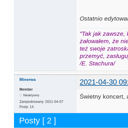
Ostatnio edytowa
"Tak jak zawsze, 
żałowałem, że nie
też swoje zatros
przemyć, zasługuj
/E. Stachura/
Minerwa
2021-04-30 09
Member
Świetny koncert, 
Nieaktywny
Zarejestrowany:
2021-04-07
Posty:
14
Posty [ 2 ]