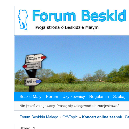
Beskid Mały
Forum
Użytkownicy
Regulamin
Szukaj
Nie jesteś zalogowany.
Proszę się zalogować lub zarejestrować.
Forum Beskidu Małego
»
Off-Topic
»
Koncert online zespołu C
Strony
1