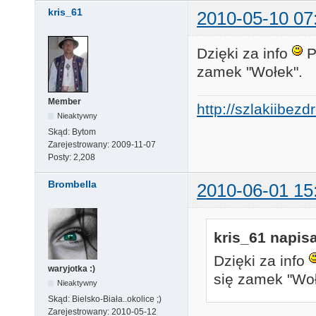
kris_61
2010-05-10 07
Dzięki za info
P
zamek "Wołek".
Member
http://szlakiibez
Nieaktywny
Skąd:
Bytom
Zarejestrowany:
2009-11-07
Posty:
2,208
Brombella
2010-06-01 15
kris_61 napisa
Dzięki za info
waryjotka :)
się zamek "Woł
Nieaktywny
Skąd:
Bielsko-Biała..okolice ;)
Zarejestrowany:
2010-05-12