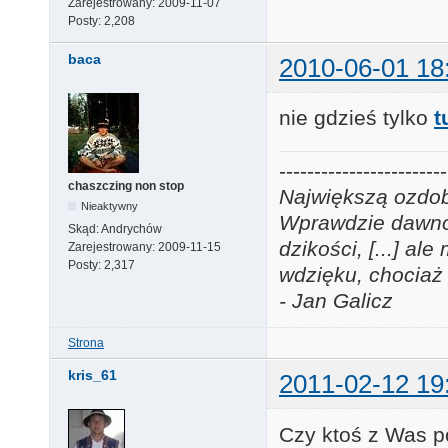
Zarejestrowany:
2009-11-07
Posty:
2,208
baca
2010-06-01 18
nie gdzieś tylko
t
------------------------
chaszczing non stop
Największą ozdobą
Nieaktywny
Wprawdzie dawno j
Skąd:
Andrychów
dzikości, [...] a
Zarejestrowany:
2009-11-15
Posty:
2,317
wdzięku, chociaż 
- Jan Galicz
Strona
kris_61
2011-02-12 19
Czy ktoś z Was p