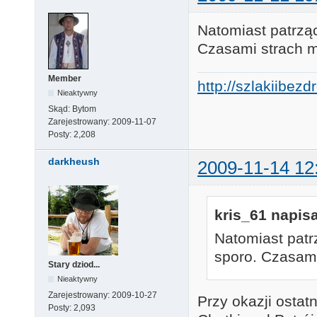
Natomiast patrząc
Czasami strach m
Member
http://szlakiibez
Nieaktywny
Skąd:
Bytom
Zarejestrowany:
2009-11-07
Posty:
2,208
darkheush
2009-11-14 12
kris_61 napisa
Natomiast patr
sporo. Czasami
Stary dziod...
Nieaktywny
Zarejestrowany:
2009-10-27
Przy okazji ostat
Posty:
2,093