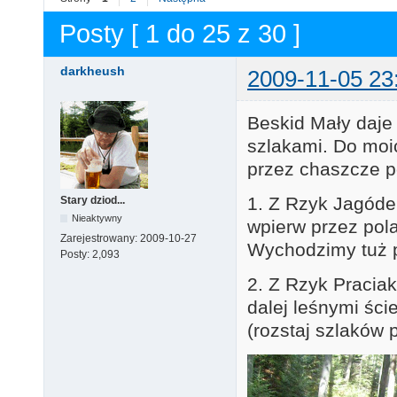
Posty [ 1 do 25 z 30 ]
darkheush
2009-11-05 23
Beskid Mały daje
szlakami. Do moic
przez chaszcze p
1. Z Rzyk Jagóde
Stary dziod...
Nieaktywny
wpierw przez pol
Zarejestrowany:
2009-10-27
Wychodzimy tuż p
Posty:
2,093
2. Z Rzyk Praciak
dalej leśnymi śc
(rozstaj szlaków