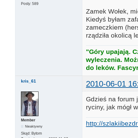
Posty:
589
Zamek Wołek, miej
Kiedyś byłam za
zameczkiem (her
rządziła okolicą l
"Góry upajają. C
wyleczenia. Moż
do leków. Fascy
kris_61
2010-06-01 16
Gdzieś na forum 
ryciny, jak mógł 
Member
http://szlakiibez
Nieaktywny
Skąd:
Bytom