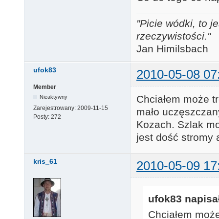
"Picie wódki, to
rzeczywistości."
Jan Himilsbach
ufok83
2010-05-08 07
Member
Chciałem może tr
Nieaktywny
Zarejestrowany:
2009-11-15
mało uczęszczany
Posty:
272
Kozach. Szlak mo
jest dość stromy 
kris_61
2010-05-09 17
ufok83 napisał
Chciałem może 