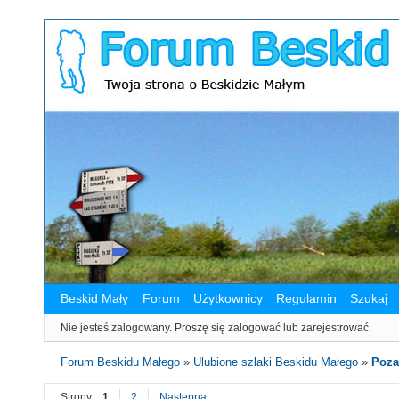
Beskid Mały
Forum
Użytkownicy
Regulamin
Szukaj
Nie jesteś zalogowany.
Proszę się zalogować lub zarejestrować.
Forum Beskidu Małego
»
Ulubione szlaki Beskidu Małego
»
Poza
Strony
1
2
Następna