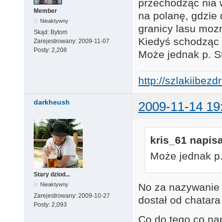
przechodząc nia 
Member
na polanę, gdzie 
Nieaktywny
granicy lasu moz
Skąd:
Bytom
Kiedyś schodząc 
Zarejestrowany:
2009-11-07
Posty:
2,208
Może jednak p. S
http://szlakiibez
darkheush
2009-11-14 19
kris_61 napisa
Może jednak p
Stary dziod...
Nieaktywny
No za nazywanie 
Zarejestrowany:
2009-10-27
dostał od chatara 
Posty:
2,093
Co do tego co nap