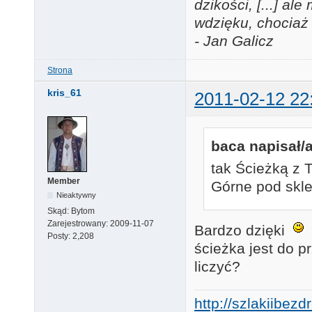
dzikości, [...] a
wdzięku, chociaż 
- Jan Galicz
Strona
kris_61
2011-02-12 22
baca napisał/a
tak Ścieżką z 
Member
Górne pod skl
Nieaktywny
Skąd:
Bytom
Zarejestrowany:
2009-11-07
Bardzo dzięki
W
Posty:
2,208
ścieżka jest do p
liczyć?
http://szlakiibez