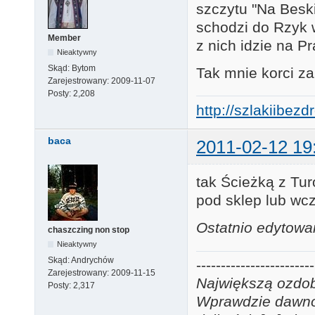
szczytu "Na Beski
schodzi do Rzyk 
Member
z nich idzie na Pr
Nieaktywny
Skąd:
Bytom
Tak mnie korci za
Zarejestrowany:
2009-11-07
Posty:
2,208
http://szlakiibez
baca
2011-02-12 19
tak Ścieżką z Tu
pod sklep lub wc
Ostatnio edytowa
chaszczing non stop
Nieaktywny
Skąd:
Andrychów
------------------------
Zarejestrowany:
2009-11-15
Największą ozdobą
Posty:
2,317
Wprawdzie dawno j