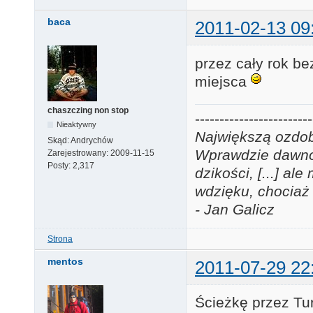
baca
2011-02-13 09
przez cały rok be
miejsca
chaszczing non stop
------------------------
Nieaktywny
Największą ozdobą
Skąd:
Andrychów
Wprawdzie dawno j
Zarejestrowany:
2009-11-15
Posty:
2,317
dzikości, [...] a
wdzięku, chociaż 
- Jan Galicz
Strona
mentos
2011-07-29 22
Ścieżkę przez Tur