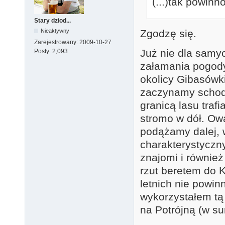
(...)tak powin
Stary dziod...
Nieaktywny
Zgodzę się.
Zarejestrowany:
2009-10-27
Już nie dla samy
Posty:
2,093
załamania pogody
okolicy Gibasówk
zaczynamy schodzi
granicą lasu tra
stromo w dół. Ową
podążamy dalej, w
charakterystyczn
znajomi i również
rzut beretem do 
letnich nie powin
wykorzystałem tą
na Potrójną (w s