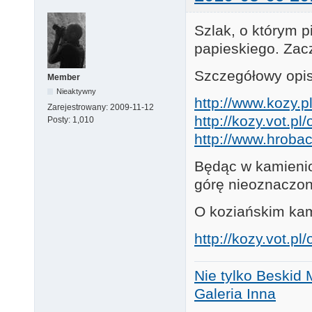
Szlak, o którym p
papieskiego. Zac
Szczegółowy opis
Member
Nieaktywny
http://www.kozy.p
Zarejestrowany:
2009-11-12
http://kozy.vot.p
Posty:
1,010
http://www.hrobac
Będąc w kamienio
górę nieoznaczon
O koziańskim kam
http://kozy.vot.p
Nie tylko Beskid 
Galeria Inna