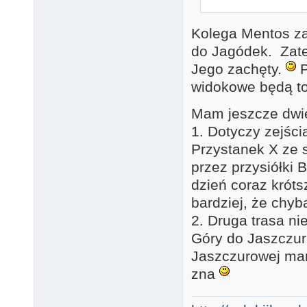
Kolega Mentos za
do Jagódek. Zate
Jego zachęty.
P
widokowe będą t
Mam jeszcze dwie
1. Dotyczy zejśc
Przystanek X ze 
przez przysiółki
dzień coraz króts
bardziej, że chyb
2. Druga trasa n
Góry do Jaszczur
Jaszczurowej mam
zna