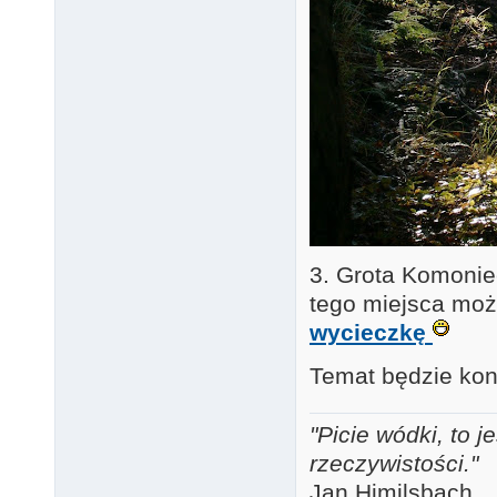
3. Grota Komonie
tego miejsca moż
wycieczkę
Temat będzie ko
"Picie wódki, to
rzeczywistości."
Jan Himilsbach