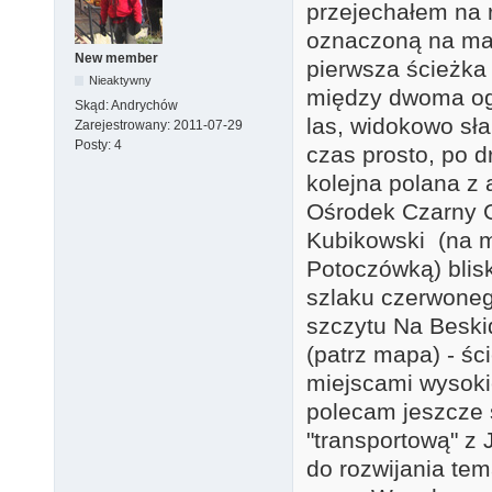
przejechałem na 
oznaczoną na ma
New member
pierwsza ścieżka
Nieaktywny
między dwoma ogr
Skąd:
Andrychów
las, widokowo sła
Zarejestrowany:
2011-07-29
Posty:
4
czas prosto, po 
kolejna polana z 
Ośrodek Czarny G
Kubikowski (na m
Potoczówką) blisk
szlaku czerwone
szczytu Na Beskid
(patrz mapa) - śc
miejscami wysokie
polecam jeszcze ś
"transportową" z
do rozwijania tem