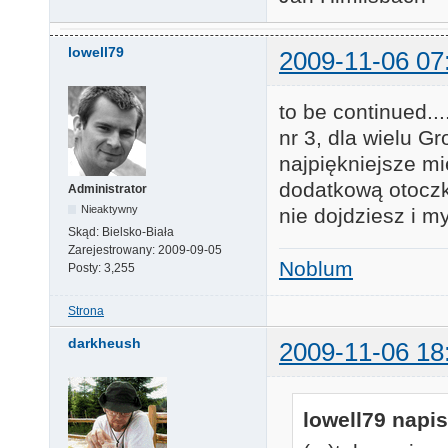
lowell79
2009-11-06 07
to be continued...
nr 3, dla wielu G
najpiękniejsze mi
dodatkową otoczk
Administrator
Nieaktywny
nie dojdziesz i m
Skąd:
Bielsko-Biała
Zarejestrowany:
2009-09-05
Noblum
Posty:
3,255
Strona
darkheush
2009-11-06 18
lowell79 napis