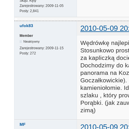
Skąd:
Kęty
Zarejestrowany:
2009-11-05
Posty:
2,841
ufok83
2010-05-09 20
Member
Wędrówkę najlepi
Nieaktywny
Zarejestrowany:
2009-11-15
Stosunkowo prost
Posty:
272
za kapliczką doci
Dochodzimy do ka
panorama na Kozy
Goczałkowickie). 
kamieniołomie. I
szlaku , który pr
Porąbki. (jak za
zimą)
MF
2010-05-09 20