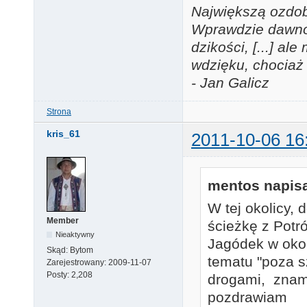
Największą ozdobą
Wprawdzie dawno j
dzikości, [...] a
wdzięku, chociaż 
- Jan Galicz
Strona
kris_61
2011-10-06 16
mentos napisa
W tej okolicy, 
Member
ścieżkę z Potró
Nieaktywny
Jagódek w okol
Skąd:
Bytom
tematu "poza s
Zarejestrowany:
2009-11-07
Posty:
2,208
drogami, znam 
pozdrawiam