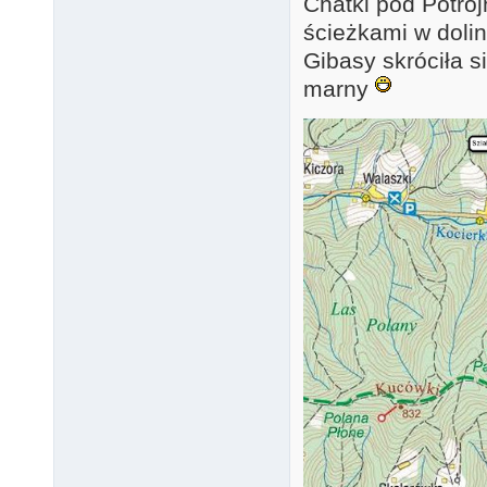
Chatki pod Potrój
ścieżkami w dolin
Gibasy skróciła s
marny