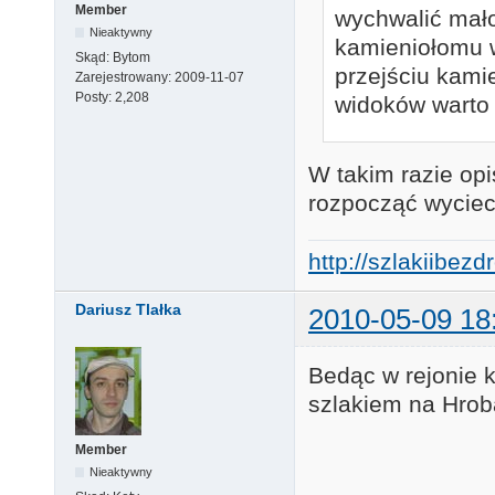
Member
wychwalić mało
Nieaktywny
kamieniołomu w
Skąd:
Bytom
przejściu kami
Zarejestrowany:
2009-11-07
Posty:
2,208
widoków warto s
W takim razie opi
rozpocząć wyciec
http://szlakiibez
Dariusz Tlałka
2010-05-09 18
Bedąc w rejonie 
szlakiem na Hrob
Member
Nieaktywny