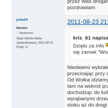
przez Was drogam
pozdrawiam
jotte24
2011-08-23 21
Member
Nieaktywny
kris_61 napisa
Skąd:
Bielsko-Biała
Zarejestrowany:
2011-08-23
Dzięki za info
Posty:
11
się zamek "Woł
Niedawno wybrałe
przecinając przy 
Od Wołka idziemy
tam na wskroś pr
dochodząc do kole
wyrąbanymi drze
stoku aż do drogi