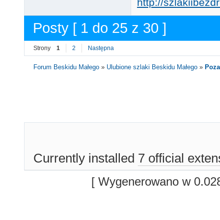
http://szlakiibez
Posty [ 1 do 25 z 30 ]
Strony
1
2
Następna
Forum Beskidu Małego
»
Ulubione szlaki Beskidu Małego
»
Poza
Currently installed
7 official exte
[ Wygenerowano w 0.028