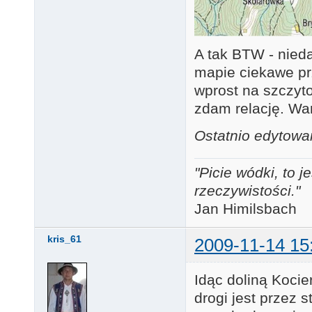
A tak BTW - nied
mapie ciekawe pr
wprost na szczyto
zdam relację. War
Ostatnio edytowa
"Picie wódki, to
rzeczywistości."
Jan Himilsbach
kris_61
2009-11-14 15
Idąc doliną Koci
drogi jest przez s