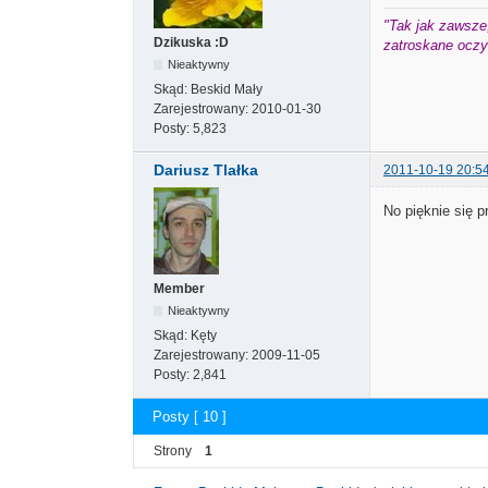
"Tak jak zawsze,
Dzikuska :D
zatroskane oczy 
Nieaktywny
Skąd:
Beskid Mały
Zarejestrowany:
2010-01-30
Posty:
5,823
Dariusz Tlałka
2011-10-19 20:5
No pięknie się 
Member
Nieaktywny
Skąd:
Kęty
Zarejestrowany:
2009-11-05
Posty:
2,841
Posty [ 10 ]
Strony
1