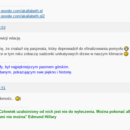
.google.com/akallabeth.pl
.google.com/akallabeth.pl2
6:53
izji relację.
ię, że znalazł się pasjonata, który doprowadził do sfinalizowania pomysłu
ze w tym roku zobaczę sadzonki unikatyowych drzew w naszym klimacie
ały, był najpiękniejszym pasmem górskim.
anym, pokazującym swe piękno i historię.
1:51
adomośc..
)
 Człowiek uzależniony od nich jest nie do wyleczenia. Można pokonać a
ami nie można" Edmund Hillary