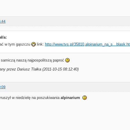
6:44
ł/a:
dać w tym gąszczu
link:
http://www.tvs.pl/35810,alpinarium_na_s…blask.h
e samiczą naszą najpospolitszą paproć
any przez Dariusz Tlałka (2011-10-15 08:12:40)
0:09
ruszył w niedzielę na poszukiwania
alpinarium