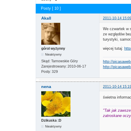
Posty [ 10 ]
Akall
2011-10-14 15:0
We czwartek w s
ze względów bez
turystyki, samor
więcej tutaj:
htt
górol wyżynny
Nieaktywny
Skąd:
Tarnowskie Góry
http://picasaweb
Zarejestrowany:
2010-06-17
http://picasaweb
Posty:
329
nena
2011-10-14 15:1
świetna informa
"Tak jak zawsze,
zatroskane oczy 
Dzikuska :D
Nieaktywny