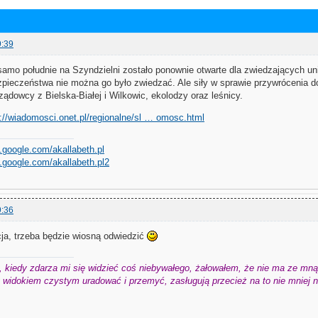
9:39
amo południe na Szyndzielni zostało ponownie otwarte dla zwiedzających unik
pieczeństwa nie można go było zwiedzać. Ale siły w sprawie przywrócenia do
ządowcy z Bielska-Białej i Wilkowic, ekolodzy oraz leśnicy.
p://wiadomosci.onet.pl/regionalne/sl … omosc.html
.google.com/akallabeth.pl
.google.com/akallabeth.pl2
9:36
cja, trzeba będzie wiosną odwiedzić
 kiedy zdarza mi się widzieć coś niebywałego, żałowałem, że nie ma ze mną 
widokiem czystym uradować i przemyć, zasługują przecież na to nie mniej niż