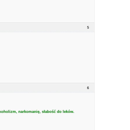
5
6
lkoholizm, narkomanię, słabość do leków.