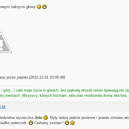
owym nakryciu głowy
ny przez jolanta (2011-12-31 10:05:49)
i góry...i całe moje życie w górach, ileż piękniej drozdy leśne śpiewają,niż śp
atru świstach. Wszyscy, których kocham, wita was modrzewia ikona złocista. 
0:48
niedzielna wycieczka
Jolu
. Były widzę piękne jesienne i prawie zimowe w
stadko owieczek.
Ciekawy zestaw !