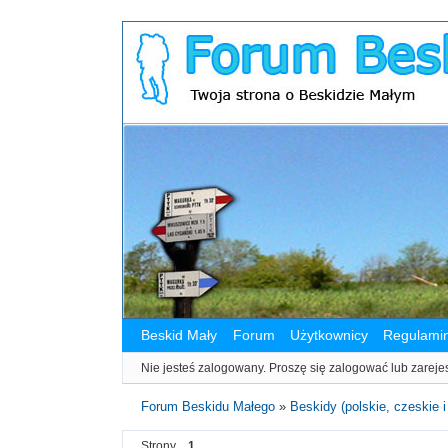
Beskid Mały
Forum
Użytkownicy
Regulami
Nie jesteś zalogowany.
Proszę się zalogować lub zareje
Forum Beskidu Małego
»
Beskidy (polskie, czeskie i
Strony
1