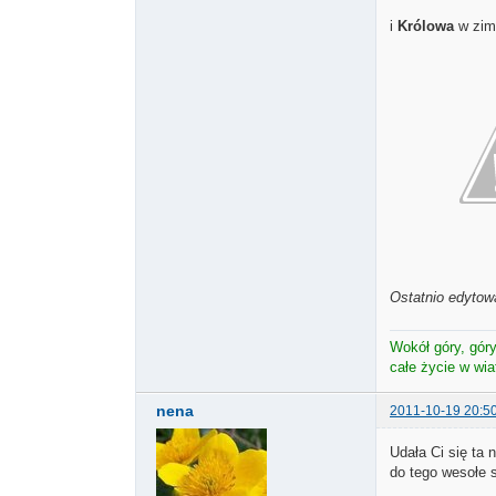
i
Królowa
w zim
Ostatnio edytowa
Wokół góry, góry 
całe życie w wi
nena
2011-10-19 20:5
Udała Ci się ta 
do tego wesołe 