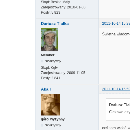
Skąd:
Beskid Mały
Zarejestrowany:
2010-01-30
Posty:
5,823
Dariusz Tlałka
2011-10-14 15:3
Świetna wiadomo
Member
Nieaktywny
Skąd:
Kęty
Zarejestrowany:
2009-11-05
Posty:
2,841
Akall
2011-10-14 15:5
Dariusz Tla
Ciekawe czy
górol wyżynny
Nieaktywny
coś tam widać 