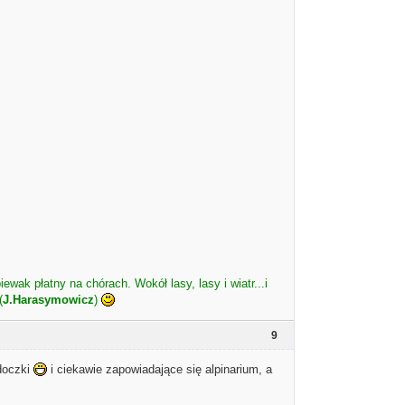
iewak płatny na chórach. Wokół lasy, lasy i wiatr...i
(
J.Harasymowicz
)
9
idoczki
i ciekawie zapowiadające się alpinarium, a