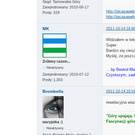
Skąd:
Tarnowskie Góry
Zarejestrowany:
2010-06-17
http://picasaweb
Posty:
329
http://picasaweb
MK
2011-10-14 16:0
Widziałem w telew
Super.
Bardzo się ciesz
Myślę, że jeszc
Zróbmy razem...
Nieaktywny
... by Beskid M
Zarejestrowany:
2010-07-12
Czystszym, zadb
Posty:
1,303
Brombella
2011-10-14 18:3
rewelacyjna wi
"Góry upajają.
Fascynacji gór
waryjotka :)
Nieaktywny
Skąd:
Bielsko-Biała..okolice ;)