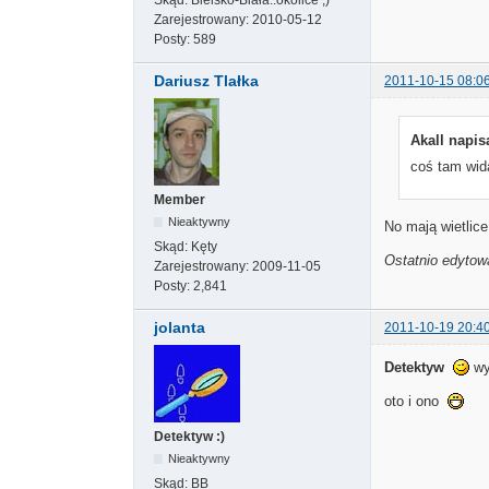
Zarejestrowany:
2010-05-12
Posty:
589
Dariusz Tlałka
2011-10-15 08:0
Akall napisa
coś tam wi
Member
Nieaktywny
No mają wietlic
Skąd:
Kęty
Ostatnio edytow
Zarejestrowany:
2009-11-05
Posty:
2,841
jolanta
2011-10-19 20:4
Detektyw
wy
oto i ono
Detektyw :)
Nieaktywny
Skąd:
BB