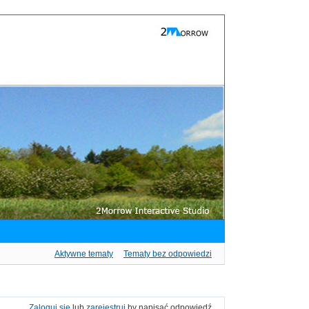
Aktywne tematy
Tematy bez odpowiedzi
Zaloguj się
lub
zarejestruj
by napisać odpowiedź