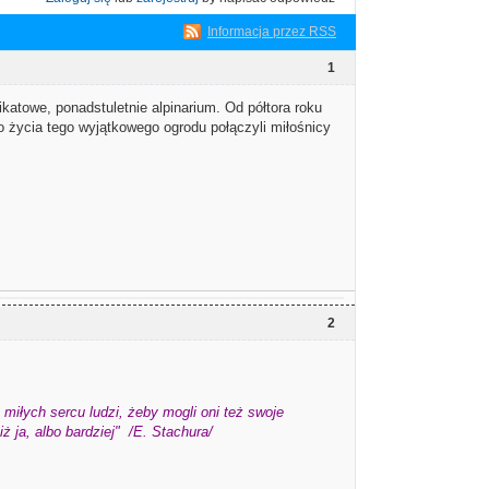
Informacja przez RSS
1
atowe, ponadstuletnie alpinarium. Od półtora roku
 życia tego wyjątkowego ogrodu połączyli miłośnicy
2
miłych sercu ludzi, żeby mogli oni też swoje
 ja, albo bardziej" /E. Stachura/