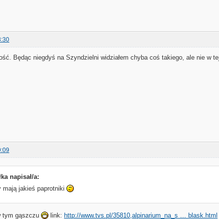
8:30
ść. Będąc niegdyś na Szyndzielni widziałem chyba coś takiego, ale nie w tej
9:09
łka napisał/a:
 mają jakieś paprotniki
w tym gąszczu
link:
http://www.tvs.pl/35810,alpinarium_na_s … blask.html