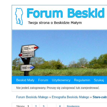
Beskid Mały
Forum
Użytkownicy
Regulamin
Szukaj
Nie jesteś zalogowany.
Proszę się zalogować lub zarejestrować.
Forum Beskidu Małego
»
Etnografia Beskidu Małego
»
Stare-zaby
Strony
1
2
3
…
6
Następna