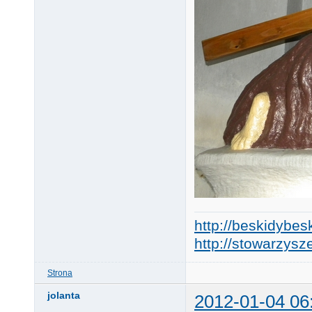
http://beskidybes
http://stowarzysze
Strona
jolanta
2012-01-04 06