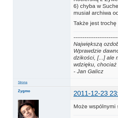
6) chyba w Suchej
musiał archiwa o
Także jest trochę
------------------------
Największą ozdobą
Wprawdzie dawno j
dzikości, [...] a
wdzięku, chociaż 
- Jan Galicz
Strona
Zygmo
2011-12-23 23
Może wspólnymi s