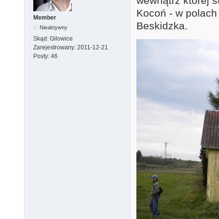
wewnątrz której s
Kocoń - w polach
Member
Beskidzka.
Nieaktywny
Skąd:
Gilowice
Zarejestrowany:
2011-12-21
Posty:
46