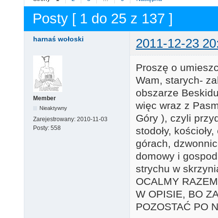
Posty [ 1 do 25 z 137 ]
harnaś wołoski
2011-12-23 20
Proszę o umieszc
Wam, starych- za
obszarze Beskidu 
Member
więc wraz z Pasm
Nieaktywny
Góry ), czyli przy
Zarejestrowany:
2010-11-03
Posty:
558
stodoły, kościoły
górach, dzwonnice
domowy i gospoda
strychu w skrzynia
OCALMY RAZEM 
W OPISIE, BO Z
POZOSTAĆ PO N