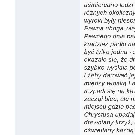
uśmiercano ludzi
różnych okoliczn
wyroki były niesp
Pewna uboga wiej
Pewnego dnia pan
kradzież padło na
być tylko jedna -
okazało się, że d
szybko wysłała p
i żeby darować je
między wioską La
rozpadł się na ka
zaczął biec, ale 
miejscu gdzie pa
Chrystusa upadaj
drewniany krzyż, 
oświetlany każdą