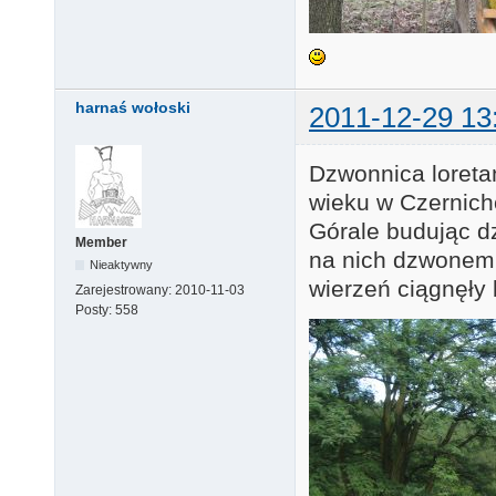
harnaś wołoski
2011-12-29 13
Dzwonnica loreta
wieku w Czernich
Górale budując d
Member
na nich dzwonem 
Nieaktywny
wierzeń ciągnęły
Zarejestrowany:
2010-11-03
Posty:
558