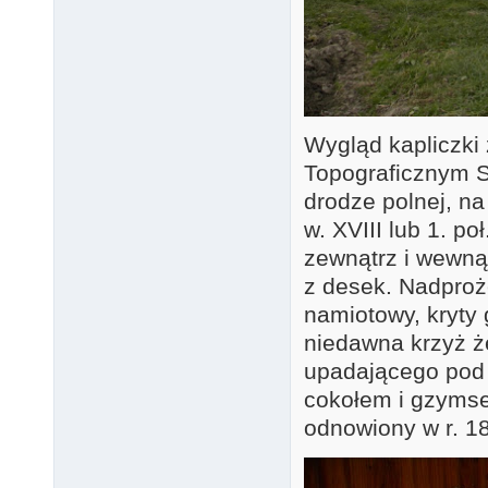
Wygląd kapliczki
Topograficznym S
drodze polnej, na
w. XVIII lub 1. po
zewnątrz i wewną
z desek. Nadproż
namiotowy, kryty
niedawna krzyż ż
upadającego pod
cokołem i gzymse
odnowiony w r. 1