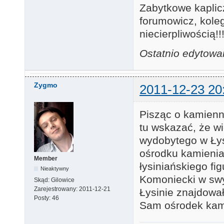
Zabytkowe kaplic
forumowicz, kole
niecierpliwością!!
Ostatnio edytowa
Zygmo
2011-12-23 20
Pisząc o kamienn
tu wskazać, że w
wydobytego w Łysi
ośrodku kamienia
Member
łysiniańskiego fi
Nieaktywny
Komoniecki w swy
Skąd:
Gilowice
Zarejestrowany:
2011-12-21
Łysinie znajdował
Posty:
46
Sam ośrodek kami