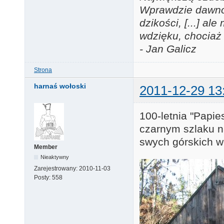
Wprawdzie dawno j
dzikości, [...] a
wdzięku, chociaż 
- Jan Galicz
Strona
harnaś wołoski
2011-12-29 13
100-letnia "Papi
czarnym szlaku n
swych górskich w
Member
Nieaktywny
Zarejestrowany:
2010-11-03
Posty:
558