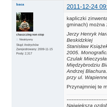
baca
2011-12-24 09
kapliczki zinwen
gminach) można z
Jerzy Henryk Hara
chaszczing non stop
Beskidzkiej
Nieaktywny
Skąd:
Andrychów
Stanisław Książe
Zarejestrowany:
2009-11-15
2005. Monograficz
Posty:
2,317
Czulak Mieczysław
Międzybrodziu Bi
Andrzej Blachura.
przy ul. Wapienne
Przynajmniej te 
------------------------
Największą ozdobą