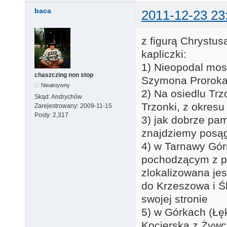
baca
2011-12-23 23
z figurą Chrystu
kapliczki:
1) Nieopodal mos
chaszczing non stop
Szymona Proroka
Nieaktywny
2) Na osiedlu Tr
Skąd:
Andrychów
Trzonki, z okresu
Zarejestrowany:
2009-11-15
Posty:
2,317
3) jak dobrze pa
znajdziemy posąg 
4) w Tarnawy Górn
pochodzącym z pr
zlokalizowana je
do Krzeszowa i Śl
swojej stronie
5) w Górkach (Łęk
Kocierską z Żyw