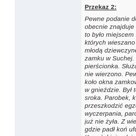
Przekaz 2:
Pewne podanie do
obecnie znajduje
to było miejscem 
których wieszano
młodą dziewczynę
zamku w Suchej. 
pierścionka. Służą
nie wierzono. Pe
koło okna zamkow
w gnieździe. Był 
sroka. Parobek, k
przeszkodzić egz
wyczerpania, paro
już nie żyła. Z w
gdzie padł koń u