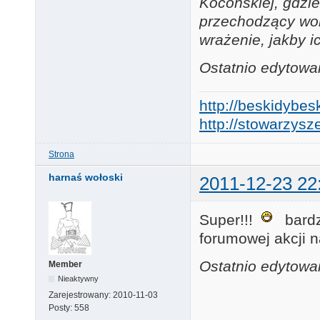
Kocońskiej, gdzie
przechodzący wok
wrażenie, jakby i
Ostatnio edytowa
http://beskidybes
http://stowarzysze
Strona
harnaś wołoski
2011-12-23 22
Super!!!
bardzo
forumowej akcji 
Ostatnio edytowa
Member
Nieaktywny
Zarejestrowany:
2010-11-03
Posty:
558