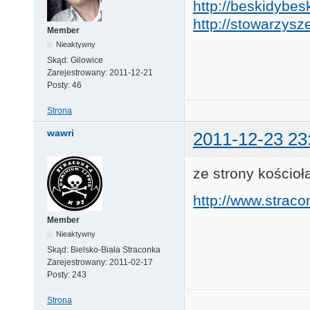
http://beskidybes
http://stowarzysze
Member
Nieaktywny
Skąd:
Gilowice
Zarejestrowany:
2011-12-21
Posty:
46
Strona
wawri
2011-12-23 23
ze strony kościoł
http://www.straco
Member
Nieaktywny
Skąd:
Bielsko-Biała Straconka
Zarejestrowany:
2011-02-17
Posty:
243
Strona