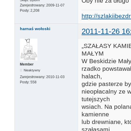
Oby nie za długo
Zarejestrowany:
2009-11-07
Posty:
2,208
http://szlakiibez
harnaś wołoski
2011-11-26 16
„SZAŁASY KAMI
MAŁYM
W Beskidzie Mały
Member
rzadko powstawał
Nieaktywny
halach,
Zarejestrowany:
2010-11-03
Posty:
558
gdzie pasterze by
nieopłacalny ze 
tutejszych
wsiach. Na polan
kamienne
lub drewniane, kt
szałasami.