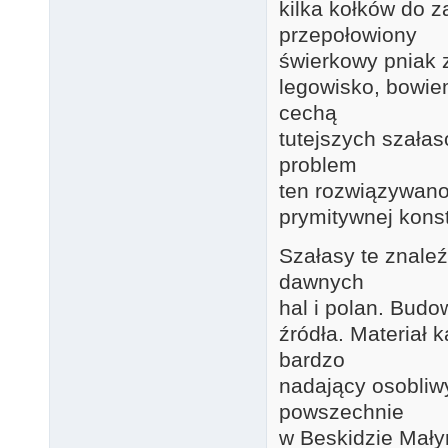
kilka kołków do z
przepołowiony
świerkowy pniak z
legowisko, bowie
cechą
tutejszych szałas
problem
ten rozwiązywano
prymitywnej konst
Szałasy te znale
dawnych
hal i polan. Budo
źródła. Materiał 
bardzo
nadający osobliw
powszechnie
w Beskidzie Małym