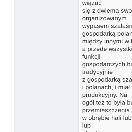
wiązać
się z dwiema swo
organizowanym
wypasem szałaśni
gospodarką polan
między innymi w k
a przede wszystk
funkcji
gospodarczych bu
tradycyjnie
z gospodarką sz
i polanach, i mia
produkcyjny. Na
ogół też to była
przemieszczenia
w obrębie hali l
lub