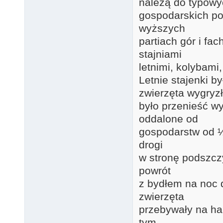
należą do typowy
gospodarskich po
wyższych
partiach gór i fa
stajniami
letnimi, kolybami
Letnie stajenki b
zwierzęta wygryz
było przenieść wy
oddalone od
gospodarstw od ½
drogi
w stronę podszcz
powrót
z bydłem na noc 
zwierzęta
przebywały na ha
tym