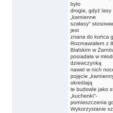
było
drogie, gdyż lasy
„kamienne
szałasy” stosowa
jest
znana do końca gó
Rozmawiałem z 87
Bialskim w Żarnó
posiadała w młod
dziewczynką
nawet w nich noco
pojęcie „kamienny
określają
te budowle jako st
„kuchenki”-
pomieszczenia g
Wykorzystanie sz