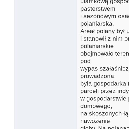
ułamkową gospod
pasterstwem
i sezonowym osa
polaniarska.
Areał polany był
i stanowił z nim
polaniarskie
obejmowało teren
pod
wypas szałaśnicz
prowadzona
była gospodarka 
parceli przez in
w gospodarstwie 
domowego,
na skoszonych łą
nawożenie
gleby. Na polanac