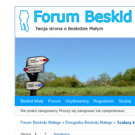
Beskid Mały
Forum
Użytkownicy
Regulamin
Szukaj
Nie jesteś zalogowany.
Proszę się zalogować lub zarejestrować.
Forum Beskidu Małego
»
Etnografia Beskidu Małego
»
Szałasy 
Strony
1
2
Następna