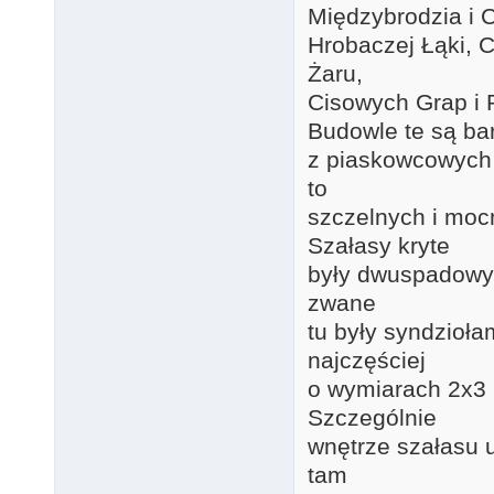
Międzybrodzia i 
Hrobaczej Łąki, 
Żaru,
Cisowych Grap i 
Budowle te są ba
z piaskowcowych
to
szczelnych i mocn
Szałasy kryte
były dwuspadowy
zwane
tu były syndzioła
najczęściej
o wymiarach 2x3 
Szczególnie
wnętrze szałasu
tam