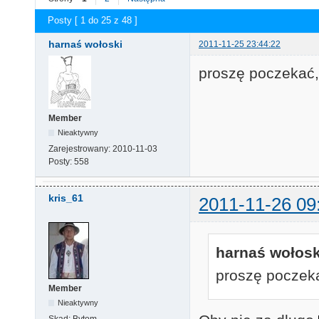
Posty [ 1 do 25 z 48 ]
harnaś wołoski
2011-11-25 23:44:22
proszę poczekać, 
Member
Nieaktywny
Zarejestrowany:
2010-11-03
Posty:
558
kris_61
2011-11-26 09
harnaś wołoski
proszę poczekać
Member
Nieaktywny
Skąd:
Bytom