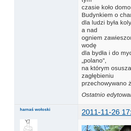
czasie koło domo
Budynkiem o cha
dla ludzi była ko
a nad
ogniem zawieszon
wodę
dla bydła i do m
„polano”,
na którym osusza
zagłębieniu
przechowywano ża
Ostatnio edytowa
harnaś wołoski
2011-11-26 17