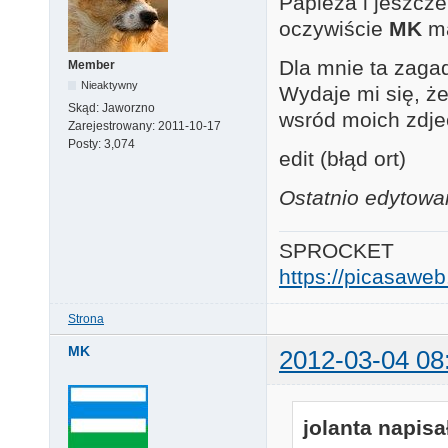
Papieża i jeszcze 
oczywiście
MK
ma
Dla mnie ta zaga
Member
Nieaktywny
Wydaje mi się, że
Skąd:
Jaworzno
wsród moich zdj
Zarejestrowany:
2011-10-17
Posty:
3,074
edit (błąd ort)
Ostatnio edytowa
SPROCKET
https://picasaw
Strona
MK
2012-03-04 08
jolanta napisał