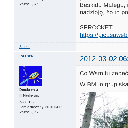
Beskidu Małego, 
Posty:
3,074
nadzieję, że te p
SPROCKET
https://picasaw
Strona
jolanta
2012-03-02 06
Co Wam tu zadać
W BM-ie grup ska
Detektyw :)
Nieaktywny
Skąd:
BB
Zarejestrowany:
2010-04-05
Posty:
5,547