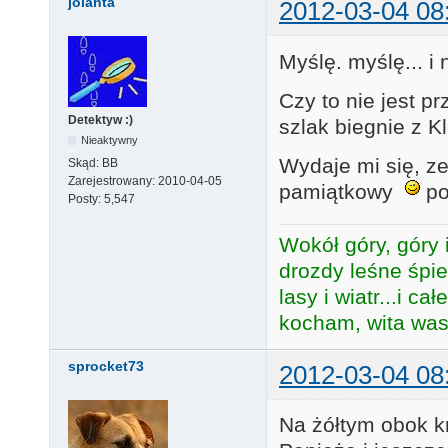
jolanta
2012-03-04 08
Myślę. myślę... i
Czy to nie jest 
Detektyw :)
szlak biegnie z 
Nieaktywny
Wydaje mi się, z
Skąd:
BB
Zarejestrowany:
2010-04-05
pamiątkowy
p
Posty:
5,547
Wokół góry, góry i
drozdy leśne śpie
lasy i wiatr...i c
kocham, wita was 
sprocket73
2012-03-04 08
Na żółtym obok kr