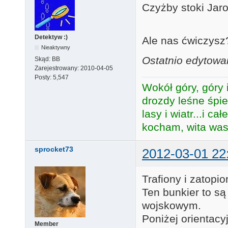
Czyżby stoki Jar
Detektyw :)
Ale nas ćwiczys
Nieaktywny
Ostatnio edytowa
Skąd:
BB
Zarejestrowany:
2010-04-05
Posty:
5,547
Wokół góry, góry i
drozdy leśne śpie
lasy i wiatr...i c
kocham, wita was 
sprocket73
2012-03-01 22
Trafiony i zatopi
Ten bunkier to są
wojskowym.
Poniżej orientacy
Member