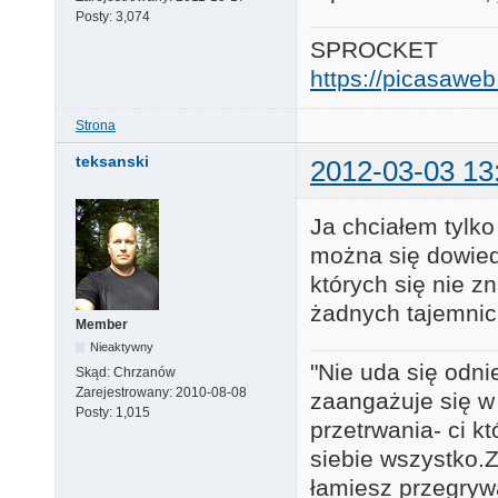
Posty:
3,074
SPROCKET
https://picasaw
Strona
teksanski
2012-03-03 13
Ja chciałem tylko
można się dowie
których się nie z
żadnych tajemni
Member
Nieaktywny
"Nie uda się odni
Skąd:
Chrzanów
Zarejestrowany:
2010-08-08
zaangażuje się w
Posty:
1,015
przetrwania- ci k
siebie wszystko.Za
łamiesz przegryw