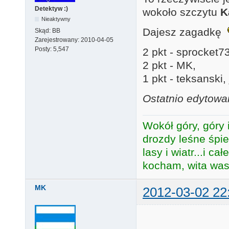
Detektyw :)
wokoło szczytu
K
Nieaktywny
Dajesz zagadkę
Skąd:
BB
Zarejestrowany:
2010-04-05
Posty:
5,547
2 pkt - sprocket7
2 pkt - MK,
1 pkt - teksanski,
Ostatnio edytowa
Wokół góry, góry i
drozdy leśne śpie
lasy i wiatr...i c
kocham, wita was 
MK
2012-03-02 22