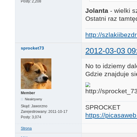
Posty:
2,208
Jolanta
- wielki 
Ostatni raz tamt
http://szlakiibez
sprocket73
2012-03-03 09
No to idziemy dal
Gdzie znajduje si
Member
Nieaktywny
SPROCKET
Skąd:
Jaworzno
Zarejestrowany:
2011-10-17
https://picasaw
Posty:
3,074
Strona