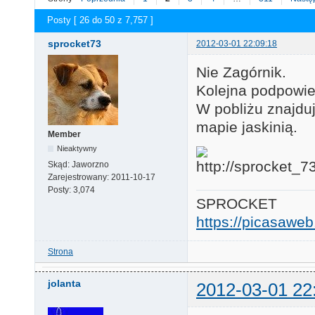
Posty [ 26 do 50 z 7,757 ]
sprocket73
2012-03-01 22:09:18
Nie Zagórnik.
Kolejna podpowie
W pobliżu znajdu
mapie jaskinią.
Member
Nieaktywny
Skąd:
Jaworzno
Zarejestrowany:
2011-10-17
Posty:
3,074
SPROCKET
https://picasaw
Strona
jolanta
2012-03-01 22