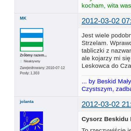
kocham, wita was 
MK
2012-03-02 07
Jest wiele podob
Strzelam. Wpraw
tabliczki z nazwa
Zróbmy razem...
ale kojarzy mi si
Nieaktywny
Leskowca do Cza
Zarejestrowany:
2010-07-12
Posty:
1,303
... by Beskid Mał
Czystszym, zadba
jolanta
2012-03-02 21
Cysorz Beskidu
To rzeczywiście 