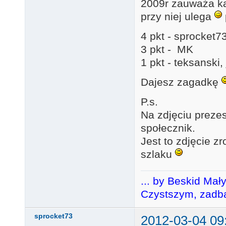
2009r zauważa kap
przy niej ulega
4 pkt - sprocket7
3 pkt - MK
1 pkt - teksanski,
Dajesz zagadkę
P.s.
Na zdjęciu preze
społecznik.
Jest to zdjęcie 
szlaku
... by Beskid Mał
Czystszym, zadba
sprocket73
2012-03-04 09