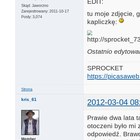
EDIT:
Skąd:
Jaworzno
Zarejestrowany:
2011-10-17
tu moje zdjęcie, 
Posty:
3,074
kapliczkę:
Ostatnio edytowa
SPROCKET
https://picasaw
Strona
kris_61
2012-03-04 08
Prawie dwa lata t
otoczeni było mi
odpowiedź. Bra
Member