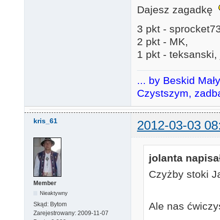
Dajesz zagadkę
3 pkt - sprocket7
2 pkt - MK,
1 pkt - teksanski,
... by Beskid Mał
Czystszym, zadba
kris_61
2012-03-03 08
jolanta napisał
Czyżby stoki 
Member
Nieaktywny
Ale nas ćwicz
Skąd:
Bytom
Zarejestrowany:
2009-11-07