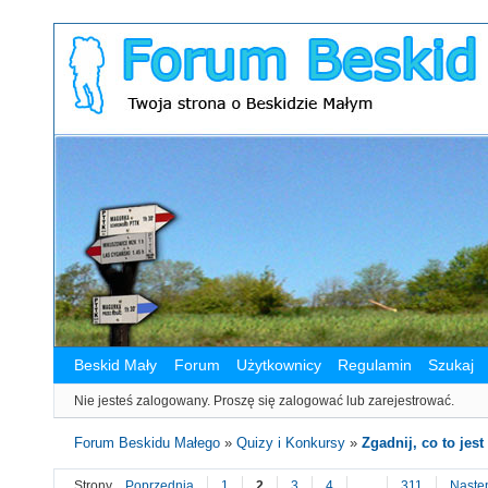
Beskid Mały
Forum
Użytkownicy
Regulamin
Szukaj
Nie jesteś zalogowany.
Proszę się zalogować lub zarejestrować.
Forum Beskidu Małego
»
Quizy i Konkursy
»
Zgadnij, co to jest 
Strony
Poprzednia
1
2
3
4
…
311
Nastę