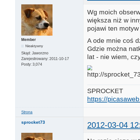
Wg moich obserwa
większa niż w inn
pojawi ten motyw
A ode mnie coś d
Member
Nieaktywny
Gdzie można natkn
Skąd:
Jaworzno
lat - nie wiem, czy
Zarejestrowany:
2011-10-17
Posty:
3,074
SPROCKET
https://picasaw
Strona
sprocket73
2012-03-04 12