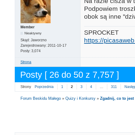
Na razie cisza w 
Podpowiem troszkę
obok są inne "dzi
Member
SPROCKET
Nieaktywny
https://picasaw
Skąd:
Jaworzno
Zarejestrowany:
2011-10-17
Posty:
3,074
Strona
Posty [ 26 do 50 z 7,757 ]
Strony
Poprzednia
1
2
3
4
…
311
Nastę
Forum Beskidu Małego
»
Quizy i Konkursy
»
Zgadnij, co to jest 