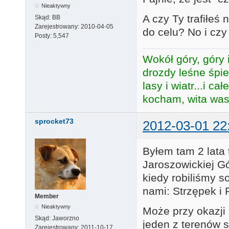
Nieaktywny
A czy Ty trafiłeś
Skąd:
BB
Zarejestrowany:
2010-04-05
do celu? No i czy
Posty:
5,547
Wokół góry, góry i
drozdy leśne śpie
lasy i wiatr...i c
kocham, wita was 
sprocket73
2012-03-01 22
Byłem tam 2 lata 
Jaroszowickiej G
kiedy robiliśmy s
nami: Strzępek i P
Member
Nieaktywny
Może przy okazji
Skąd:
Jaworzno
jeden z terenów s
Zarejestrowany:
2011-10-17