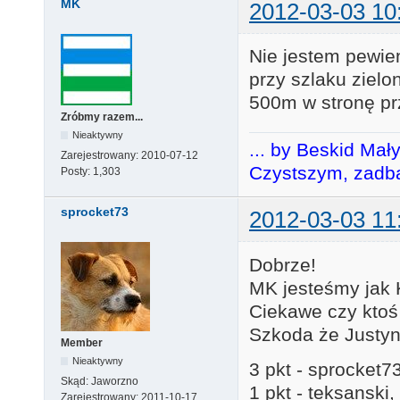
MK
2012-03-03 10
Nie jestem pewien
przy szlaku ziel
500m w stronę pr
Zróbmy razem...
Nieaktywny
... by Beskid Mał
Zarejestrowany:
2010-07-12
Czystszym, zadba
Posty:
1,303
sprocket73
2012-03-03 11
Dobrze!
MK jesteśmy jak 
Ciekawe czy ktoś
Szkoda że Justyni
Member
Nieaktywny
3 pkt - sprocket7
Skąd:
Jaworzno
1 pkt - teksanski,
Zarejestrowany:
2011-10-17