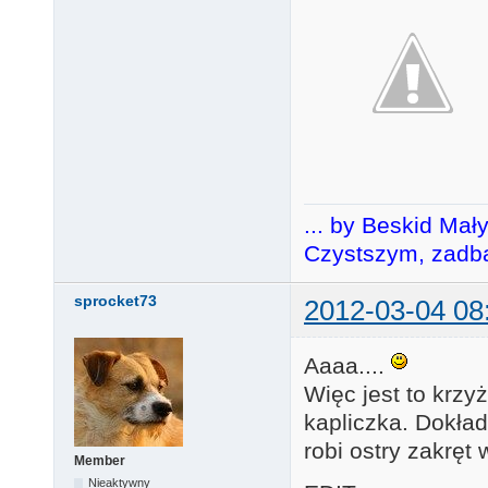
... by Beskid Mał
Czystszym, zadba
sprocket73
2012-03-04 08
Aaaa....
Więc jest to krz
kapliczka. Dokład
robi ostry zakręt 
Member
Nieaktywny