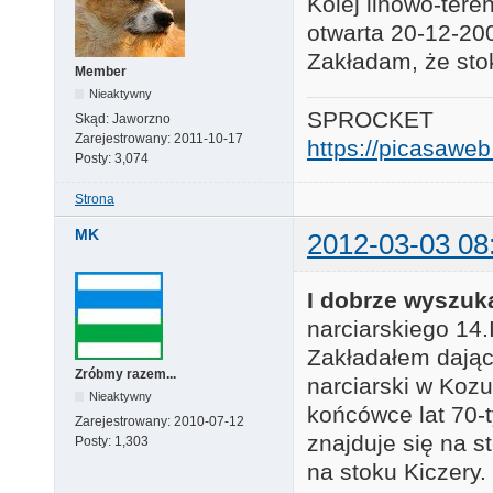
Kolej linowo-ter
otwarta 20-12-20
Zakładam, że stok
Member
Nieaktywny
SPROCKET
Skąd:
Jaworzno
Zarejestrowany:
2011-10-17
https://picasaw
Posty:
3,074
Strona
MK
2012-03-03 08
I dobrze wyszuk
narciarskiego 14.I
Zakładałem dając
Zróbmy razem...
narciarski w Kozu
Nieaktywny
końcówce lat 70-t
Zarejestrowany:
2010-07-12
znajduje się na s
Posty:
1,303
na stoku Kiczery.