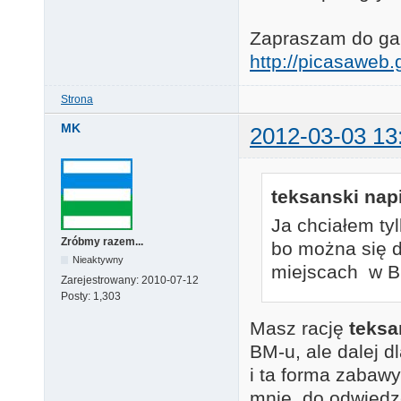
Zapraszam do gale
http://picasawe
Strona
MK
2012-03-03 13
teksanski napi
Ja chciałem ty
Zróbmy razem...
bo można się d
Nieaktywny
miejscach w BM 
Zarejestrowany:
2010-07-12
Posty:
1,303
Masz rację
teksa
BM-u, ale dalej 
i ta forma zabaw
mnie, do odwiedz