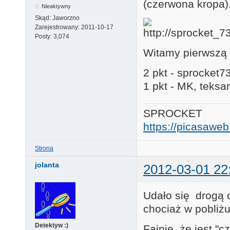
(czerwona kropa)
Nieaktywny
Skąd:
Jaworzno
Zarejestrowany:
2011-10-17
Posty:
3,074
Witamy pierwszą 
2 pkt - sprocket7
1 pkt - MK, teksan
SPROCKET
https://picasaw
Strona
jolanta
2012-03-01 22
Udało się drogą
chociaż w pobliż
Detektyw :)
Fajnie, że jest "