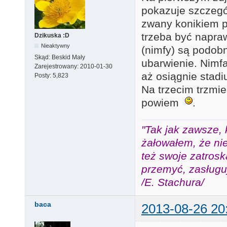
pokazuje szczegó
zwany konikiem 
trzeba być napra
Dzikuska :D
Nieaktywny
(nimfy) są podobn
Skąd:
Beskid Mały
ubarwienie. Nimfa 
Zarejestrowany:
2010-01-30
aż osiągnie stad
Posty:
5,823
Na trzecim trzmie
powiem
.
"Tak jak zawsze, 
żałowałem, że nie
też swoje zatros
przemyć, zasługuj
/E. Stachura/
baca
2013-08-26 20