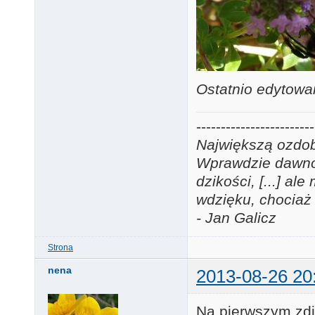
Ostatnio edytowa
------------------------
Największą ozdobą
Wprawdzie dawno j
dzikości, [...] a
wdzięku, chociaż 
- Jan Galicz
Strona
nena
2013-08-26 20
Na pierwszym zdj