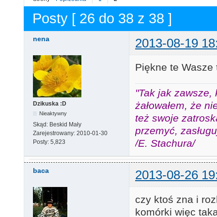
Posty [ 26 do 38 z 38 ]
nena
2013-08-19 18
Piękne te Wasze 
"Tak jak zawsze, 
żałowałem, że nie
Dzikuska :D
Nieaktywny
też swoje zatros
Skąd:
Beskid Mały
przemyć, zasługuj
Zarejestrowany:
2010-01-30
/E. Stachura/
Posty:
5,823
baca
2013-08-26 19
czy ktoś zna i ro
komórki więc taka