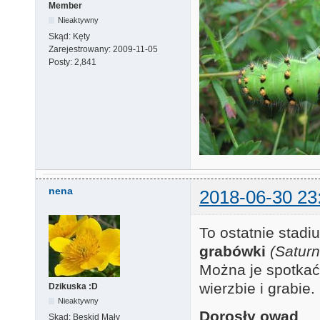
Member
Nieaktywny
Skąd:
Kęty
Zarejestrowany:
2009-11-05
Posty:
2,841
nena
2018-06-30 23
To ostatnie stadi
grabówki
(Saturn
Można je spotkać
wierzbie i grabie
Dzikuska :D
Nieaktywny
Dorosły owad
Skąd:
Beskid Mały