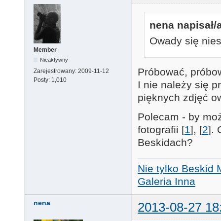
nena napisał/a
Owady się niest
Member
Nieaktywny
Próbować, próbow
Zarejestrowany:
2009-11-12
Posty:
1,010
I nie należy się 
pięknych zdjęć o
Polecam - by może
fotografii [
1
], [
2
].
Beskidach?
Nie tylko Beskid 
Galeria Inna
nena
2013-08-27 18