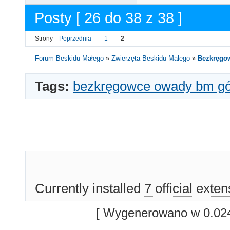
Posty [ 26 do 38 z 38 ]
Strony
Poprzednia
1
2
Forum Beskidu Małego
»
Zwierzęta Beskidu Małego
»
Bezkręgo
Tags:
bezkręgowce owady bm gór
Currently installed
7 official exte
[ Wygenerowano w 0.024