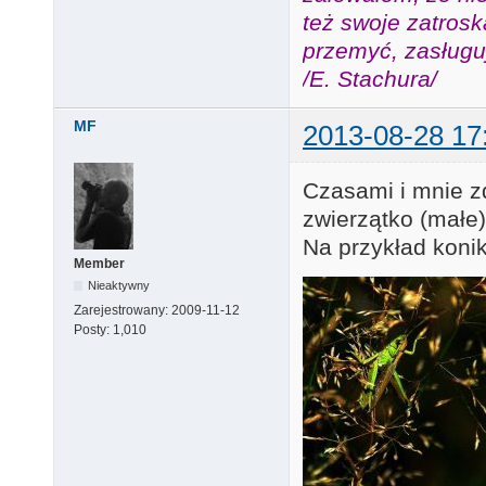
też swoje zatros
przemyć, zasługuj
/E. Stachura/
MF
2013-08-28 17
Czasami i mnie zd
zwierzątko (małe)
Na przykład konik 
Member
Nieaktywny
Zarejestrowany:
2009-11-12
Posty:
1,010