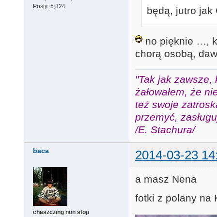
Posty:
5,824
będą, jutro jak
no pięknie …, k
chorą osobą, dawa
"Tak jak zawsze, 
żałowałem, że nie
też swoje zatros
przemyć, zasługuj
/E. Stachura/
baca
2014-03-23 14
a masz Nena
fotki z polany na
chaszczing non stop