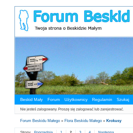
Beskid Mały
Forum
Użytkownicy
Regulamin
Szukaj
Nie jesteś zalogowany.
Proszę się zalogować lub zarejestrować.
Forum Beskidu Małego
»
Flora Beskidu Małego
»
Krokusy
Strony
Poprzednia
1
2
3
4
Następna