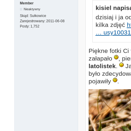
Member
kisiel napis
Nieaktywny
Skąd:
Sułkowice
dzisiaj i ja
Zarejestrowany:
2011-06-08
kilka zdjęć
h
Posty:
1,752
… usy10031
Piękne fotki C
załapało
, pi
latolistek
.
Ja
było zdecydowan
pojawiły
.