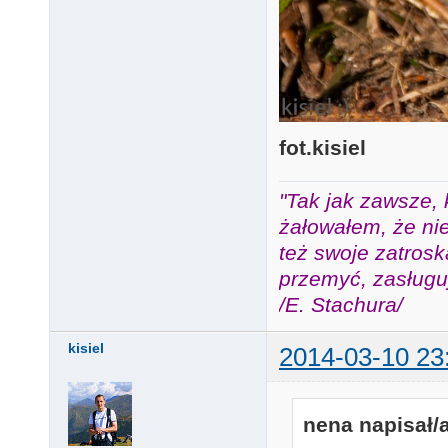
fot.kisiel
"Tak jak zawsze, 
żałowałem, że nie
też swoje zatros
przemyć, zasługuj
/E. Stachura/
kisiel
2014-03-10 23
nena napisał/a