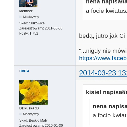
nena napisał/a
a focie kwiat
Member
Nieaktywny
Skąd:
Sułkowice
Zarejestrowany:
2011-06-08
Posty:
1,752
będą, jutro jak Ci
"...nigdy nie mówi
https://www.face
nena
2014-03-23 13
kisiel napisał/
nena napisa
Dzikuska :D
a focie kwi
Nieaktywny
Skąd:
Beskid Mały
Zarejestrowany:
2010-01-30