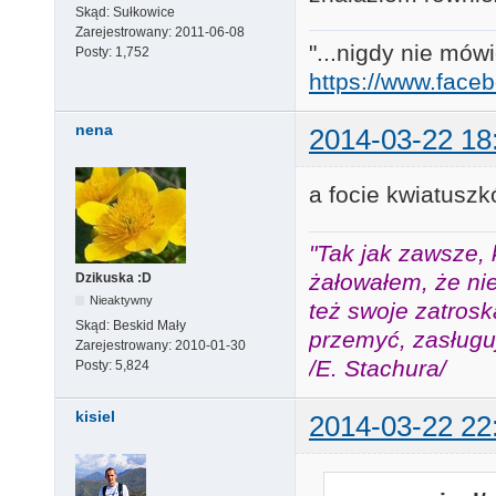
Skąd:
Sułkowice
Zarejestrowany:
2011-06-08
"...nigdy nie mówi
Posty:
1,752
https://www.face
nena
2014-03-22 18
a focie kwiatus
"Tak jak zawsze, 
żałowałem, że nie
Dzikuska :D
Nieaktywny
też swoje zatros
Skąd:
Beskid Mały
przemyć, zasługuj
Zarejestrowany:
2010-01-30
/E. Stachura/
Posty:
5,824
kisiel
2014-03-22 22