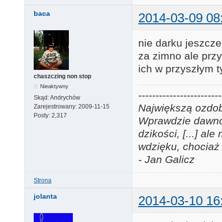
baca
2014-03-09 08
nie darku jeszcz
za zimno ale prz
ich w przyszłym 
chaszczing non stop
Nieaktywny
------------------------
Skąd:
Andrychów
Największą ozdobą
Zarejestrowany:
2009-11-15
Posty:
2,317
Wprawdzie dawno j
dzikości, [...] a
wdzięku, chociaż 
- Jan Galicz
Strona
jolanta
2014-03-10 16