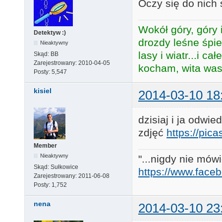
Oczy się do nich
Wokół góry, góry i
Detektyw :)
drozdy leśne śpie
Nieaktywny
lasy i wiatr...i c
Skąd:
BB
Zarejestrowany:
2010-04-05
kocham, wita was 
Posty:
5,547
kisiel
2014-03-10 18
dzisiaj i ja odwi
zdjęć
https://pi
Member
Nieaktywny
"...nigdy nie mówi
Skąd:
Sułkowice
https://www.face
Zarejestrowany:
2011-06-08
Posty:
1,752
nena
2014-03-10 23