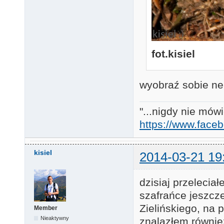
fot.kisiel
wyobraź sobie ne
"...nigdy nie mówi
https://www.face
kisiel
2014-03-21 19
dzisiaj przelecia
szafrańce jeszcz
Zielińskiego, na
Member
Nieaktywny
znalazłem równie