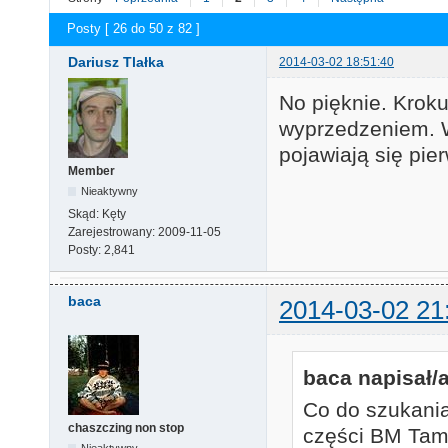
Posty [ 26 do 50 z 82 ]
Dariusz Tlałka
2014-03-02 18:51:40
No pięknie. Krok
wyprzedzeniem. W 
pojawiają się pi
Member
Nieaktywny
Skąd:
Kęty
Zarejestrowany:
2009-11-05
Posty:
2,841
baca
2014-03-02 21
baca napisał/a
Co do szukania
chaszczing non stop
części BM Tam 
Nieaktywny