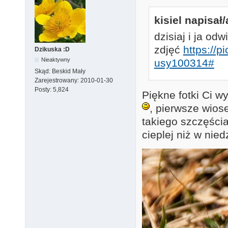
kisiel napisał/
dzisiaj i ja od
zdjęć
https://
Dzikuska :D
Nieaktywny
usy100314#
Skąd:
Beskid Mały
Zarejestrowany:
2010-01-30
Posty:
5,824
Piękne fotki Ci 
, pierwsze wios
takiego szczęści
cieplej niż w nied