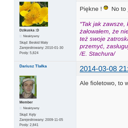
Piękne !
No to j
"Tak jak zawsze, 
żałowałem, że nie
Dzikuska :D
Nieaktywny
też swoje zatros
Skąd:
Beskid Mały
przemyć, zasługuj
Zarejestrowany:
2010-01-30
/E. Stachura/
Posty:
5,824
Dariusz Tlałka
2014-03-08 21
Ale fioletowo, to
Member
Nieaktywny
Skąd:
Kęty
Zarejestrowany:
2009-11-05
Posty:
2,841