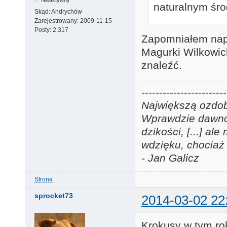
naturalnym śro
Skąd:
Andrychów
Zarejestrowany:
2009-11-15
Posty:
2,317
Zapomniałem napi
Magurki Wilkowick
znaleźć.
------------------------
Największą ozdobą
Wprawdzie dawno j
dzikości, [...] a
wdzięku, chociaż 
- Jan Galicz
Strona
sprocket73
2014-03-02 22
Krokusy w tym ro