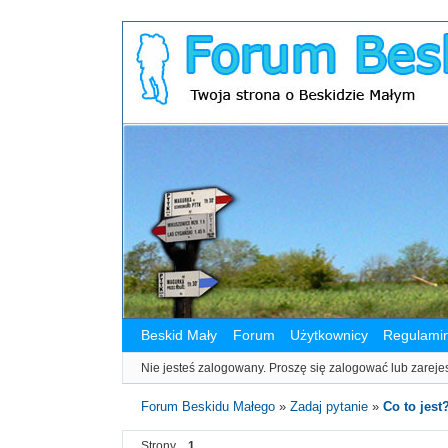
Beskid Mały
Forum
Użytkownicy
Regulami
Nie jesteś zalogowany.
Proszę się zalogować lub zareje
Forum Beskidu Małego
»
Zadaj pytanie
»
Co to jest
Strony
1