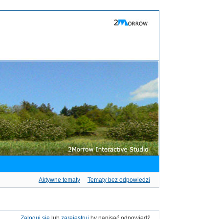
Aktywne tematy
Tematy bez odpowiedzi
Zaloguj się
lub
zarejestruj
by napisać odpowiedź