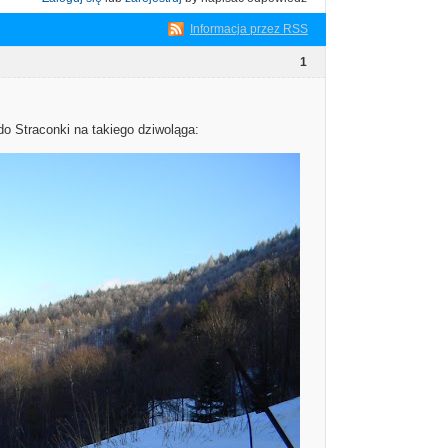
Informacja przez RSS
1
 do Straconki na takiego dziwoląga: