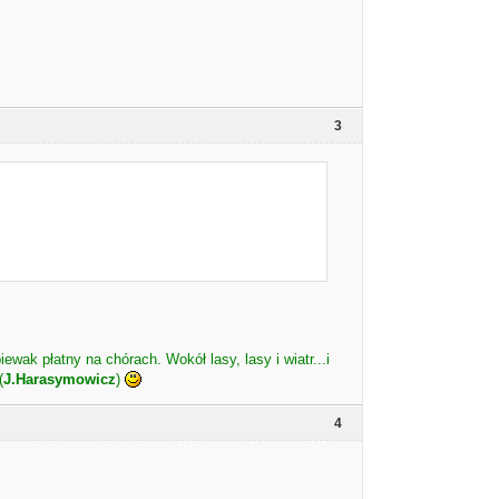
3
iewak płatny na chórach. Wokół lasy, lasy i wiatr...i
(
J.Harasymowicz
)
4