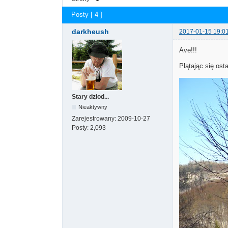
Posty [ 4 ]
darkheush
2017-01-15 19:0
Ave!!!
Plątając się ost
Stary dziod...
Nieaktywny
Zarejestrowany:
2009-10-27
Posty:
2,093