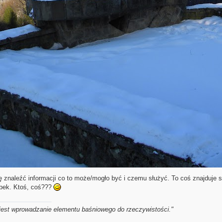
 znaleźć informacji co to może/mogło być i czemu służyć. To coś znajduje s
bek. Ktoś, coś???
o jest wprowadzanie elementu baśniowego do rzeczywistości."