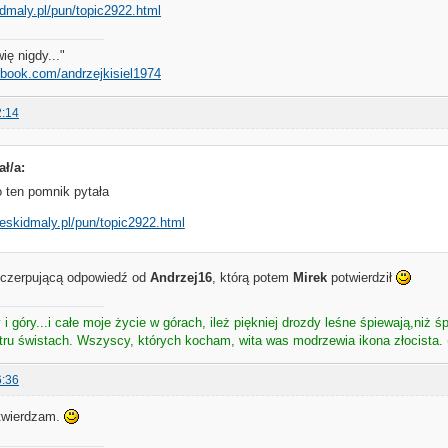
dmaly.pl/pun/topic2922.html
ię nigdy..."
ebook.com/andrzejkisiel1974
2:14
ał/a:
 ten pomnik pytała
eskidmaly.pl/pun/topic2922.html
wyczerpującą odpowiedź od
Andrzej16
, którą potem
Mirek
potwierdził
i góry...i całe moje życie w górach, ileż piękniej drozdy leśne śpiewają,niż śp
atru świstach. Wszyscy, których kocham, wita was modrzewia ikona złocista. 
6:36
otwierdzam.