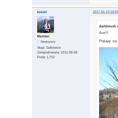
kisiel
2017-01-15 19:5
darkheush n
Ave!!!
Member
Plątając się
Nieaktywny
Skąd:
Sułkowice
Zarejestrowany:
2011-06-08
Posty:
1,752