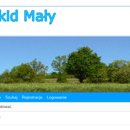
n
Szukaj
Rejestracja
Logowanie
strować.
?