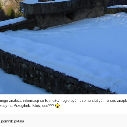
mogę znaleźć informacji co to może/mogło być i czemu służyć. To coś znajdu
szosy na Przegibek. Ktoś, coś???
n pomnik pytała