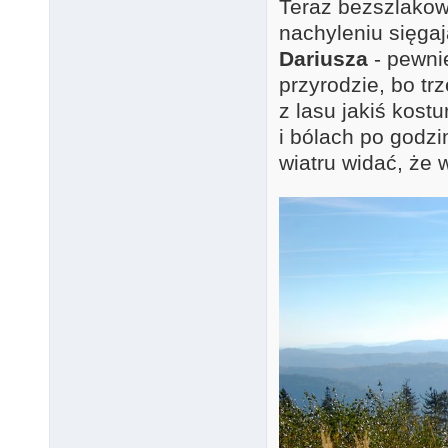
Teraz bezszlakow
nachyleniu sięga
Dariusza
- pewnie
przyrodzie, bo tr
z lasu jakiś kos
i bólach po godz
wiatru widać, że 