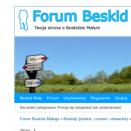
Beskid Mały
Forum
Użytkownicy
Regulamin
Szukaj
Nie jesteś zalogowany.
Proszę się zalogować lub zarejestrować.
Forum Beskidu Małego
»
Beskidy (polskie, czeskie i słowackie)
Strony
1