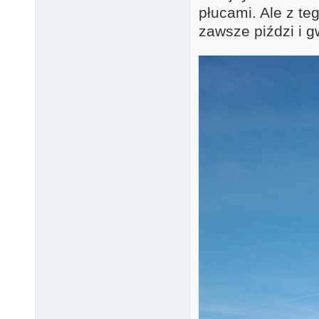
płucami. Ale z te
zawsze piździ i g