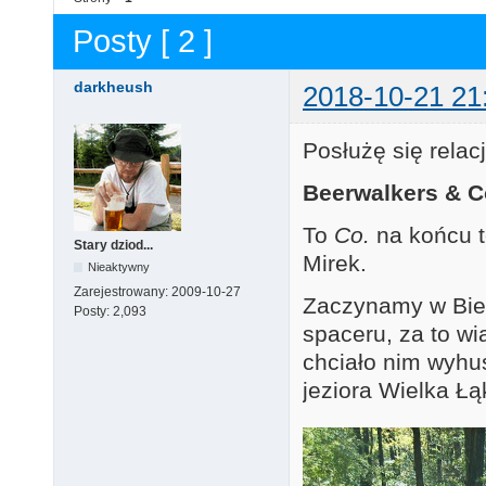
Posty [ 2 ]
darkheush
2018-10-21 21
Posłużę się relac
Beerwalkers & C
To
Co.
na końcu t
Stary dziod...
Mirek.
Nieaktywny
Zarejestrowany:
2009-10-27
Zaczynamy w Biel
Posty:
2,093
spaceru, za to wia
chciało nim wyh
jeziora Wielka Łą