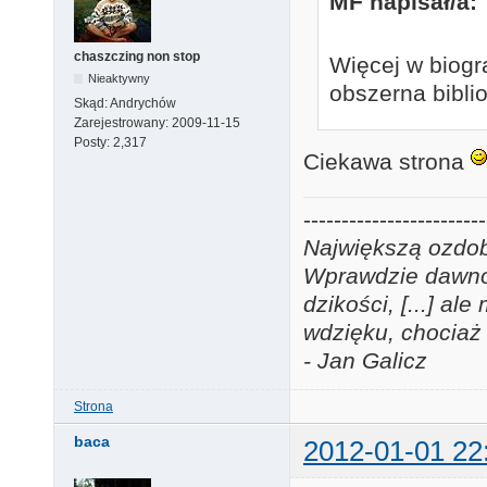
MF napisał/a:
chaszczing non stop
Więcej w biogra
Nieaktywny
obszerna biblio
Skąd:
Andrychów
Zarejestrowany:
2009-11-15
Posty:
2,317
Ciekawa strona
------------------------
Największą ozdobą
Wprawdzie dawno j
dzikości, [...] a
wdzięku, chociaż 
- Jan Galicz
Strona
baca
2012-01-01 22