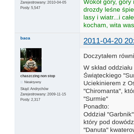
Wokół góry, góry i
Zarejestrowany:
2010-04-05
Posty:
5,547
drozdy leśne śpie
lasy i wiatr...i c
kocham, wita was 
baca
2011-04-20 20
Doczytałem równie
W skład oddziału
Świąteckiego "Su
chaszczing non stop
Uciekinierem z Oś
Nieaktywny
Skąd:
Andrychów
"Chiromanta", któ
Zarejestrowany:
2009-11-15
"Surmie"
Posty:
2,317
Ponadto:
Oddział "Garbnik"
który pod dowód
"Danuta" kwaterow