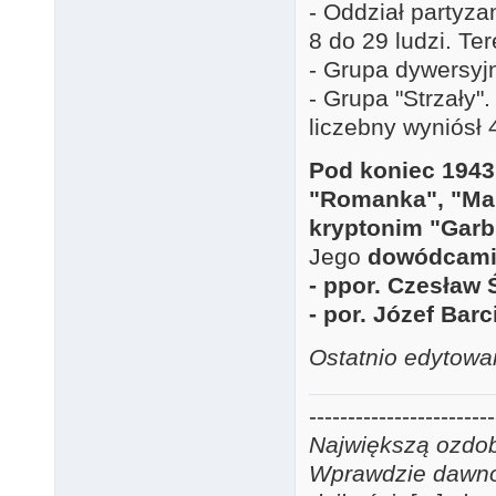
- Oddział partyza
8 do 29 ludzi. Te
- Grupa dywersy
- Grupa "Strzały".
liczebny wyniósł 4
Pod koniec 1943
"Romanka", "Mal
kryptonim "Garb
Jego
dowódcami 
- ppor. Czesław 
- por. Józef Bar
Ostatnio edytowa
------------------------
Największą ozdobą
Wprawdzie dawno j