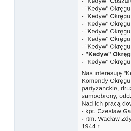
- "Kedyw" Obszar
- "Kedyw" Okręg
- "Kedyw" Okręgu
- "Kedyw" Okręgu
- "Kedyw" Okręg
- "Kedyw" Okręgu
- "Kedyw" Okręg
-
"Kedyw" Okręg
- "Kedyw" Okręgu
Nas interesuję "K
Komendy Okręgu Ś
partyzanckie, dru
samoobrony, odd
Nad ich pracą do
- kpt. Czesław Gał
- rtm. Wacław Zdy
1944 r.