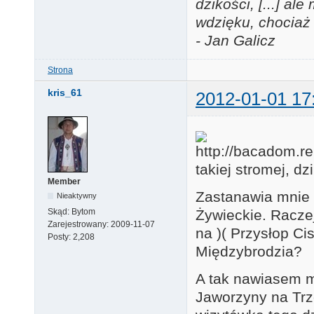
dzikości, [...] a
wdzięku, chociaż 
- Jan Galicz
Strona
kris_61
2012-01-01 17
takiej stromej, d
Member
Zastanawia mnie 
Nieaktywny
Żywieckie. Raczej
Skąd:
Bytom
Zarejestrowany:
2009-11-07
na )( Przysłop Ci
Posty:
2,208
Międzybrodzia?
A tak nawiasem m
Jaworzyny na Trz