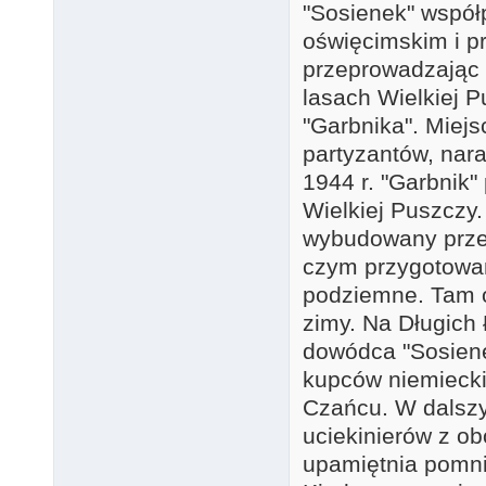
"Sosienek" współ
oświęcimskim i p
przeprowadzając i
lasach Wielkiej P
"Garbnika". Miej
partyzantów, nara
1944 r. "Garbnik"
Wielkiej Puszczy
wybudowany przez
czym przygotowan
podziemne. Tam o
zimy. Na Długich
dowódca "Sosiene
kupców niemiecki
Czańcu. W dalsz
uciekinierów z o
upamiętnia pomni