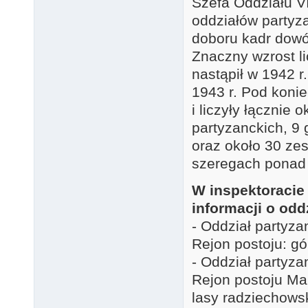
Szefa Oddziału V
oddziałów partyz
doboru kadr dowód
Znaczny wzrost l
nastąpił w 1942 r
1943 r. Pod konie
i liczyły łącznie 
partyzanckich, 9
oraz około 30 ze
szeregach ponad 
W inspektoracie
informacji o odd
- Oddział partyza
Rejon postoju: g
- Oddział partyza
Rejon postoju Mal
lasy radziechows