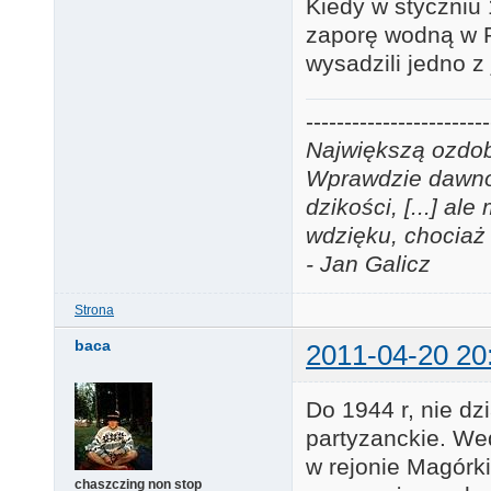
Kiedy w styczniu 1
zaporę wodną w P
wysadzili jedno z 
------------------------
Największą ozdobą
Wprawdzie dawno j
dzikości, [...] a
wdzięku, chociaż 
- Jan Galicz
Strona
baca
2011-04-20 20
Do 1944 r, nie dz
partyzanckie. We
w rejonie Magórki
chaszczing non stop