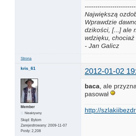
------------------------
Największą ozdobą
Wprawdzie dawno j
dzikości, [...] a
wdzięku, chociaż 
- Jan Galicz
Strona
kris_61
2012-01-02 19
baca
, ale przyzn
pasował
Member
http://szlakiibez
Nieaktywny
Skąd:
Bytom
Zarejestrowany:
2009-11-07
Posty:
2,208