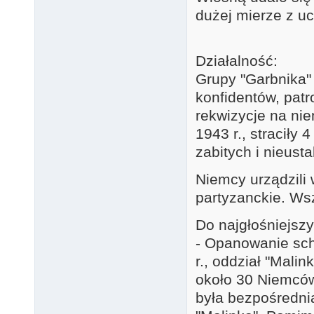
dużej mierze z uc
Działalność:
Grupy "Garbnika"
konfidentów, patr
rekwizycje na ni
1943 r., straciły 
zabitych i nieust
Niemcy urządzili 
partyzanckie. Wsz
Do najgłośniejszy
- Opanowanie sch
r., oddział "Mali
około 30 Niemców,
była bezpośredni