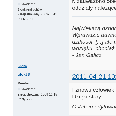
r. zauważono obe
Nieaktywny
oddziały należąc
Skąd:
Andrychów
Zarejestrowany:
2009-11-15
Posty:
2,317
------------------------
Największą ozdobą
Wprawdzie dawno j
dzikości, [...] a
wdzięku, chociaż 
- Jan Galicz
Strona
ufok83
2011-04-21 10
Member
I znowu człowiek d
Nieaktywny
Zarejestrowany:
2009-11-15
Dzięki stary!
Posty:
272
Ostatnio edytowa