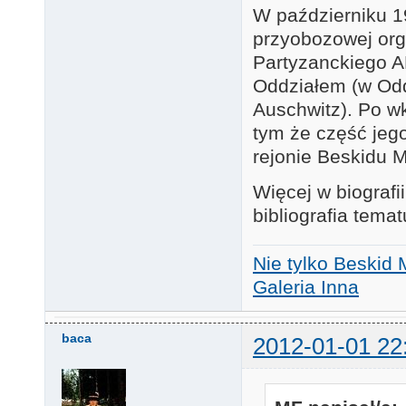
W październiku 19
przyobozowej orga
Partyzanckiego 
Oddziałem (w Oddz
Auschwitz). Po wk
tym że część jeg
rejonie Beskidu M
Więcej w biografi
bibliografia temat
Nie tylko Beskid 
Galeria Inna
baca
2012-01-01 22