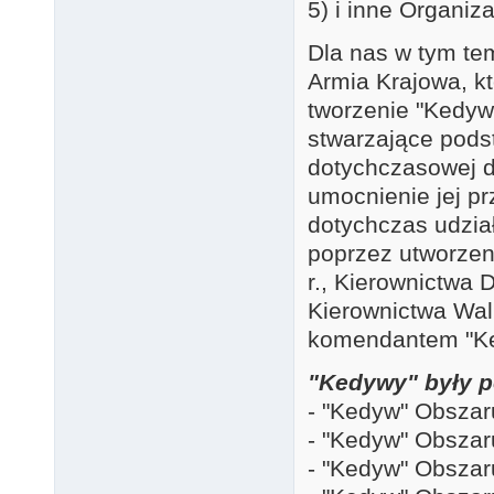
5) i inne Organiz
Dla nas w tym tem
Armia Krajowa, k
tworzenie "Kedyw
stwarzające podst
dotychczasowej d
umocnienie jej pr
dotychczas udzia
poprzez utworzen
r., Kierownictwa 
Kierownictwa Wal
komendantem "Kedy
"Kedywy" były p
- "Kedyw" Obsza
- "Kedyw" Obsza
- "Kedyw" Obsza