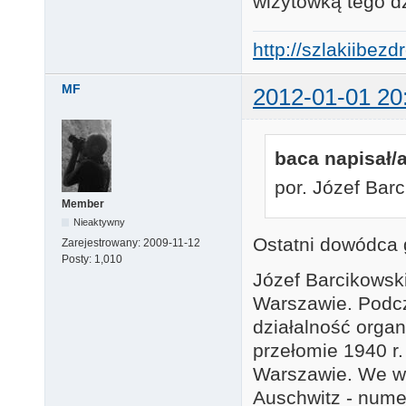
wizytówką tego d
http://szlakiibez
MF
2012-01-01 20
baca napisał/a
por. Józef Bar
Member
Nieaktywny
Ostatni dowódca
Zarejestrowany:
2009-11-12
Posty:
1,010
Józef Barcikowsk
Warszawie. Podcz
działalność organ
przełomie 1940 r.
Warszawie. We wr
Auschwitz - num