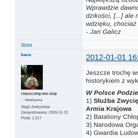
Wprawdzie dawno j
dzikości, [...] a
wdzięku, chociaż 
- Jan Galicz
Strona
baca
2012-01-01 16
Jeszcze trochę ws
historykiem z wyk
W Polsce Podzie
chaszczing non stop
1)
Służba Zwycię
Nieaktywny
Skąd:
Andrychów
Armia Krajowa
Zarejestrowany:
2009-11-15
2) Bataliony Chło
Posty:
2,317
3) Narodowa Orga
4) Gwardia Ludo