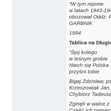
"W tym rejonie
w latach 1943-19
obozował Oddz. P
GARBNIK
1994
Tablica na Dług
"Śpij kolego
w leśnym grobie
Niech się Polska
przyśni tobie
Bigaj Zdzisław, p
Krzeszowiak Jan, 
Chybiorz Tadeusz.
Zginęli w walce 
Część ich pamięc