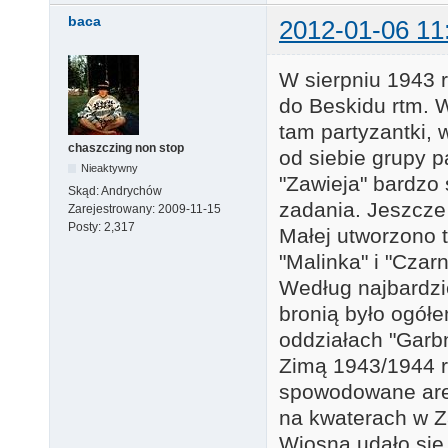
baca
2012-01-06 11
W sierpniu 1943
do Beskidu rtm. 
tam partyzantki, w
chaszczing non stop
od siebie grupy p
Nieaktywny
"Zawieja" bardzo
Skąd:
Andrychów
zadania. Jeszcze
Zarejestrowany:
2009-11-15
Posty:
2,317
Małej utworzono 
"Malinka" i "Czarn
Według najbardzi
bronią było ogół
oddziałach "Garbn
Zimą 1943/1944 r.
spowodowane ares
na kwaterach w Z
Wiosną udało się 