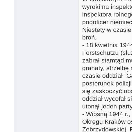
wyroki na inspek
inspektora rolneg
podoficer niemiec
Niestety w czasie
broń.
- 18 kwietnia 19
Forstschutzu (słu
zabrał stamtąd mu
granaty, strzelbę
czasie oddział "G
posterunek policj
się zaskoczyć ob
oddział wycofał 
utonął jeden part
- Wiosną 1944 r.,
Okręgu Kraków osł
Zebrzydowskiej. 