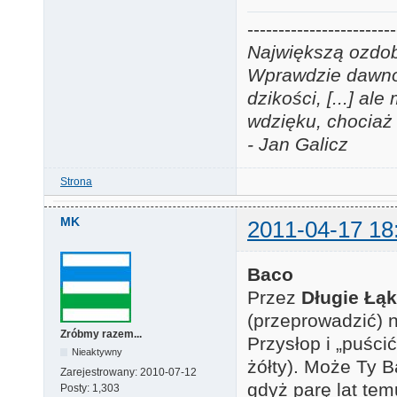
------------------------
Największą ozdobą
Wprawdzie dawno j
dzikości, [...] a
wdzięku, chociaż 
- Jan Galicz
Strona
MK
2011-04-17 18
Baco
Przez
Długie Łą
(przeprowadzić) n
Zróbmy razem...
Przysłop i „puści
Nieaktywny
żółty). Może Ty 
Zarejestrowany:
2010-07-12
gdyż parę lat te
Posty:
1,303