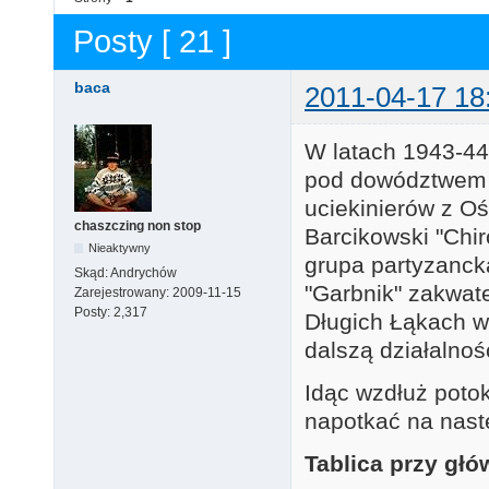
Posty [ 21 ]
baca
2011-04-17 18
W latach 1943-44 
pod dowództwem p
uciekinierów z O
chaszczing non stop
Barcikowski "Chir
Nieaktywny
grupa partyzanck
Skąd:
Andrychów
"Garbnik" zakwat
Zarejestrowany:
2009-11-15
Posty:
2,317
Długich Łąkach w 
dalszą działalnoś
Idąc wzdłuż poto
napotkać na nast
Tablica przy gł