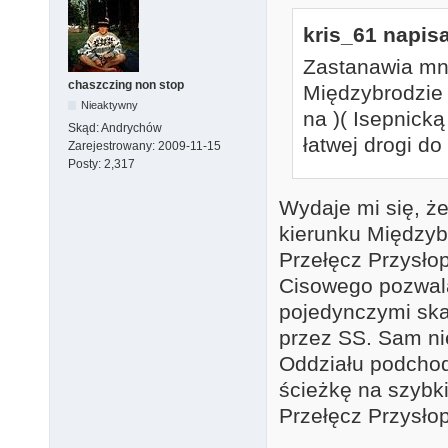
kris_61 napisa
Zastanawia mni
chaszczing non stop
Międzybrodzie 
Nieaktywny
na )( Isepnicką
Skąd:
Andrychów
łatwej drogi d
Zarejestrowany:
2009-11-15
Posty:
2,317
Wydaje mi się, że
kierunku Międzyb
Przełęcz Przysło
Cisowego pozwala
pojedynczymi ska
przez SS. Sam ni
Oddziału podchod
ścieżkę na szybk
Przełęcz Przysłop