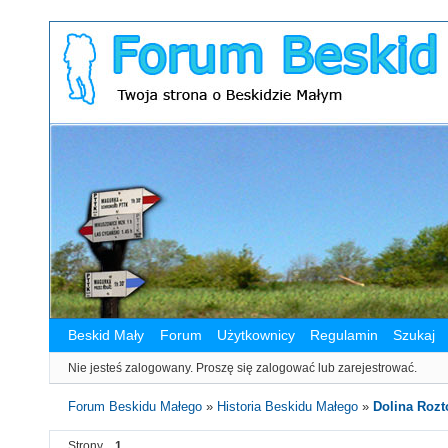
Beskid Mały
Forum
Użytkownicy
Regulamin
Szukaj
Nie jesteś zalogowany.
Proszę się zalogować lub zarejestrować.
Forum Beskidu Małego
»
Historia Beskidu Małego
»
Dolina Rozto
Strony
1