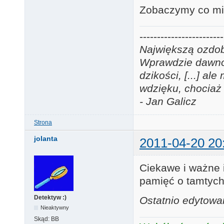
Zobaczymy co mi 
------------------------
Największą ozdobą
Wprawdzie dawno j
dzikości, [...] a
wdzięku, chociaż 
- Jan Galicz
Strona
jolanta
2011-04-20 20
Ciekawe i ważne i
pamięć o tamtych
Detektyw :)
Ostatnio edytowan
Nieaktywny
Skąd:
BB