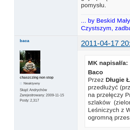
pomysłu.
... by Beskid Mał
Czystszym, zadba
baca
2011-04-17 20
MK napisał/a:
Baco
chaszczing non stop
Przez
Długie 
Nieaktywny
przedłużyć (prz
Skąd:
Andrychów
na przełęczy P
Zarejestrowany:
2009-11-15
Posty:
2,317
szlaków (zielo
Leśniczych z Wi
ogromną przes