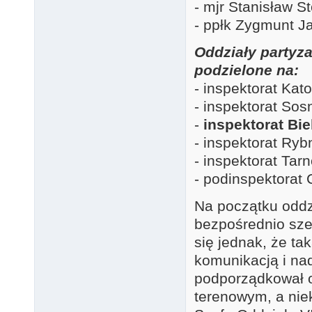
- mjr Stanisław St
- ppłk Zygmunt Ja
Oddziały partyza
podzielone na:
- inspektorat Kat
- inspektorat So
-
inspektorat Bie
- inspektorat Ryb
- inspektorat Tar
- podinspektorat 
Na początku oddz
bezpośrednio sz
się jednak, że t
komunikacją i n
podporządkował 
terenowym, a ni