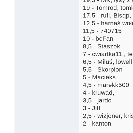
19 - Tomrod, tom
17,5 - rufi, Bisqp
12,5 - harnaś woł
11,5 - 740715
10 - bcFan
8,5 - Staszek
7 - cwiartka11 , t
6,5 - Miluś, lowel
5,5 - Skorpion
5 - Macieks
4,5 - marekk500
4 - kruwad,
3,5 - jardo
3 - Jiff
2,5 - wizjoner, k
2 - kanton