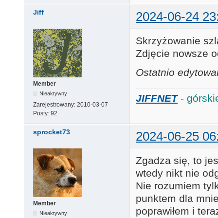
Jiff
2024-06-24 23
Skrzyżowanie sz
Zdjęcie nowsze o
Ostatnio edytowan
Member
Nieaktywny
JIFFNET
- górski
Zarejestrowany:
2010-03-07
Posty:
92
sprocket73
2024-06-25 06
Zgadza się, to jes
wtedy nikt nie od
Nie rozumiem tylk
punktem dla mnie,
Member
poprawiłem i ter
Nieaktywny