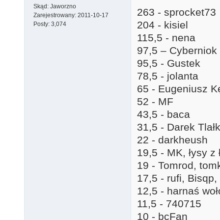
Skąd:
Jaworzno
263 - sprocket73
Zarejestrowany:
2011-10-17
204 - kisiel
Posty:
3,074
115,5 - nena
97,5 – Cyberniok
95,5 - Gustek
78,5 - jolanta
65 - Eugeniusz K
52 - MF
43,5 - baca
31,5 - Darek Tlał
22 - darkheush
19,5 - MK, łysy z 
19 - Tomrod, tom
17,5 - rufi, Bisqp
12,5 - harnaś woł
11,5 - 740715
10 - bcFan