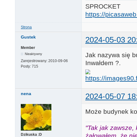
SPROCKET
https://picasaw
Strona
Gustek
2024-05-03 20
Member
Jak nazywa się b
Nieaktywny
Zarejestrowany:
2010-09-06
Inwałdem ?.
Posty:
715
nena
2024-05-07 18
Może budynek kop
"Tak jak zawsze, 
żałowałem, że nie
Dzikuska :D