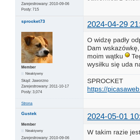
Zarejestrowany:
2010-09-06
Posty:
715
sprocket73
2024-04-29 21
O widzę padły od
Dam wskazówkę, że
moim wątku
Teg
wysiłku się uda 
Member
Nieaktywny
SPROCKET
Skąd:
Jaworzno
Zarejestrowany:
2011-10-17
https://picasaw
Posty:
3,074
Strona
Gustek
2024-05-01 10
Member
W takim razie jes
Nieaktywny
Zarejestrowany:
2010-09-06