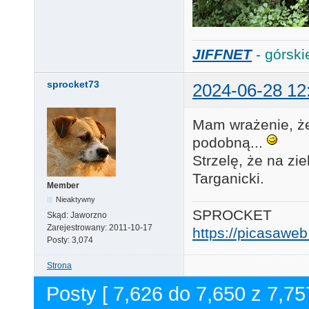
JIFFNET
- górski
sprocket73
2024-06-28 12
Mam wrażenie, że
podobną...
Strzelę, że na zi
Targanicki.
Member
Nieaktywny
SPROCKET
Skąd:
Jaworzno
Zarejestrowany:
2011-10-17
https://picasaw
Posty:
3,074
Strona
Posty [ 7,626 do 7,650 z 7,75