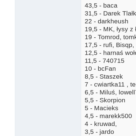
43,5 - baca
31,5 - Darek Tlał
22 - darkheush
19,5 - MK, łysy z 
19 - Tomrod, tom
17,5 - rufi, Bisqp
12,5 - harnaś woł
11,5 - 740715
10 - bcFan
8,5 - Staszek
7 - cwiartka11 , t
6,5 - Miluś, lowel
5,5 - Skorpion
5 - Macieks
4,5 - marekk500
4 - kruwad,
3,5 - jardo