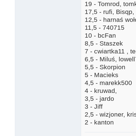
19 - Tomrod, tom
17,5 - rufi, Bisqp
12,5 - harnaś woł
11,5 - 740715
10 - bcFan
8,5 - Staszek
7 - cwiartka11 , t
6,5 - Miluś, lowel
5,5 - Skorpion
5 - Macieks
4,5 - marekk500
4 - kruwad,
3,5 - jardo
3 - Jiff
2,5 - wizjoner, k
2 - kanton