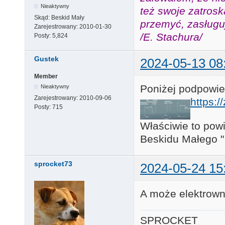
Nieaktywny
też swoje zatros
Skąd:
Beskid Mały
przemyć, zasługuj
Zarejestrowany:
2010-01-30
/E. Stachura/
Posty:
5,824
Gustek
2024-05-13 08
Member
Poniżej podpowie
Nieaktywny
Zarejestrowany:
2010-09-06
https:/
Posty:
715
Właściwie to powi
Beskidu Małego "
sprocket73
2024-05-24 15
A może elektrown
SPROCKET