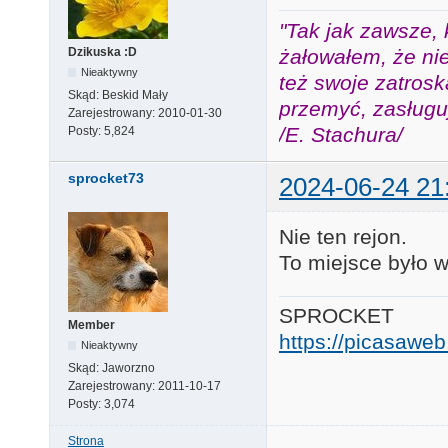
"Tak jak zawsze, 
żałowałem, że nie
Dzikuska :D
Nieaktywny
też swoje zatros
Skąd:
Beskid Mały
przemyć, zasługuj
Zarejestrowany:
2010-01-30
/E. Stachura/
Posty:
5,824
sprocket73
2024-06-24 21
Nie ten rejon.
To miejsce było 
SPROCKET
Member
https://picasaw
Nieaktywny
Skąd:
Jaworzno
Zarejestrowany:
2011-10-17
Posty:
3,074
Strona