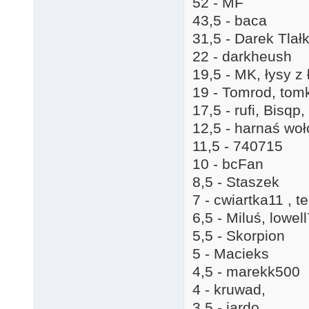
52 - MF
43,5 - baca
31,5 - Darek Tlał
22 - darkheush
19,5 - MK, łysy z 
19 - Tomrod, tom
17,5 - rufi, Bisqp
12,5 - harnaś woł
11,5 - 740715
10 - bcFan
8,5 - Staszek
7 - cwiartka11 , t
6,5 - Miluś, lowel
5,5 - Skorpion
5 - Macieks
4,5 - marekk500
4 - kruwad,
3,5 - jardo