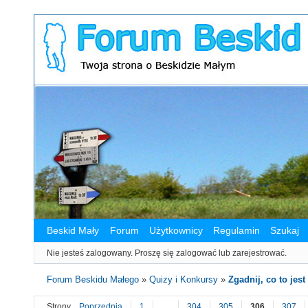
Beskid Mały
Forum
Użytkownicy
Regulamin
Szukaj
Nie jesteś zalogowany.
Proszę się zalogować lub zarejestrować.
Forum Beskidu Małego
»
Quizy i Konkursy
»
Zgadnij, co to jest 
Strony
Poprzednia
1
…
304
305
306
307