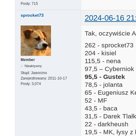
Posty:
715
sprocket73
2024-06-16 21
Tak, oczywiście A
262 - sprocket73
204 - kisiel
115,5 - nena
Member
Nieaktywny
97,5 – Cyberniok
Skąd:
Jaworzno
95,5 - Gustek
Zarejestrowany:
2011-10-17
78,5 - jolanta
Posty:
3,074
65 - Eugeniusz K
52 - MF
43,5 - baca
31,5 - Darek Tlał
22 - darkheush
19,5 - MK, łysy z 