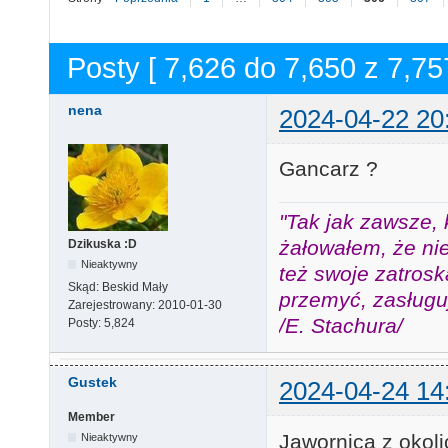
Posty [ 7,626 do 7,650 z 7,75
nena
2024-04-22 20
Gancarz ?
"Tak jak zawsze, 
żałowałem, że nie
Dzikuska :D
Nieaktywny
też swoje zatros
Skąd:
Beskid Mały
przemyć, zasługuj
Zarejestrowany:
2010-01-30
/E. Stachura/
Posty:
5,824
Gustek
2024-04-24 14
Member
Jawornica z okoli
Nieaktywny