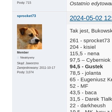
Ostatnio edytowa
Posty:
715
sprocket73
2024-05-02 12
Tak jest, Bukows
261 - sprocket73
204 - kisiel
115,5 - nena
Member
Nieaktywny
97,5 – Cyberniok
Skąd:
Jaworzno
94,5 - Gustek
Zarejestrowany:
2011-10-17
78,5 - jolanta
Posty:
3,074
65 - Eugeniusz K
52 - MF
43,5 - baca
31,5 - Darek Tlał
22 - darkheush
19,5 - MK, łysy z 