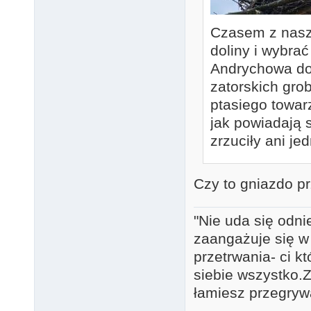
Czasem z naszy
doliny i wybra
Andrychowa do 
zatorskich gro
ptasiego towar
jak powiadają 
zrzuciły ani je
Czy to gniazdo pr
"Nie uda się odni
zaangażuje się w
przetrwania- ci k
siebie wszystko.Za
łamiesz przegryw