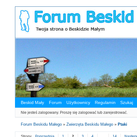
Beskid Mały
Forum
Użytkownicy
Regulamin
Szukaj
Nie jesteś zalogowany.
Proszę się zalogować lub zarejestrować.
Forum Beskidu Małego
»
Zwierzęta Beskidu Małego
»
Ptaki
Strony
Poprzednia
1
2
3
4
…
14
Następ