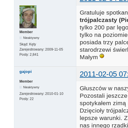
Gratuluje spotkan
trójpalczasty (Pi
tylko 200 par lę
Member
tylko na poziomi
Nieaktywny
posiada trzy palc
Skąd:
Kęty
starodrzewi świer
Zarejestrowany:
2009-11-05
Posty:
2,841
Małym
gajopi
2011-02-05 07
Member
Głuszców w naszy
Nieaktywny
Zarejestrowany:
2010-01-10
Pozostali jeszcze 
Posty:
22
spotykałem zimą 
Dzięcioły trójpal
lepsze warunki. Z
nas innego rzadki