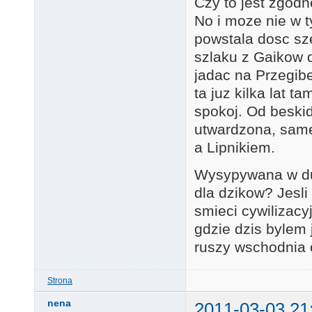
Czy to jest zgod
No i moze nie w 
powstala dosc sz
szlaku z Gaikow d
jadac na Przegib
ta juz kilka lat t
spokoj. Od beskid
utwardzona, same
a Lipnikiem.
Wysypywana w duz
dla dzikow? Jesli 
smieci cywilizacyj
gdzie dzis bylem 
ruszy wschodnia 
Strona
nena
2011-03-03 21