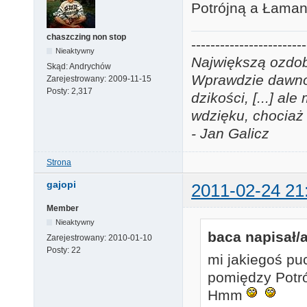
Potrójną a Łaman
chaszczing non stop
------------------------
Nieaktywny
Największą ozdobą
Skąd:
Andrychów
Wprawdzie dawno j
Zarejestrowany:
2009-11-15
Posty:
2,317
dzikości, [...] a
wdzięku, chociaż 
- Jan Galicz
Strona
gajopi
2011-02-24 21
Member
Nieaktywny
baca napisał/a
Zarejestrowany:
2010-01-10
Posty:
22
mi jakiegoś pu
pomiędzy Potró
Hmm