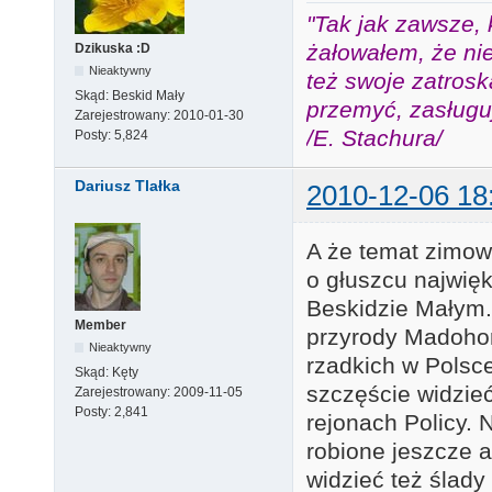
"Tak jak zawsze, 
żałowałem, że nie
Dzikuska :D
Nieaktywny
też swoje zatros
Skąd:
Beskid Mały
przemyć, zasługuj
Zarejestrowany:
2010-01-30
/E. Stachura/
Posty:
5,824
Dariusz Tlałka
2010-12-06 18
A że temat zimow
o głuszcu najwię
Beskidzie Małym.
Member
przyrody Madohor
Nieaktywny
rzadkich w Polsc
Skąd:
Kęty
szczęście widzie
Zarejestrowany:
2009-11-05
Posty:
2,841
rejonach Policy. 
robione jeszcze 
widzieć też ślady