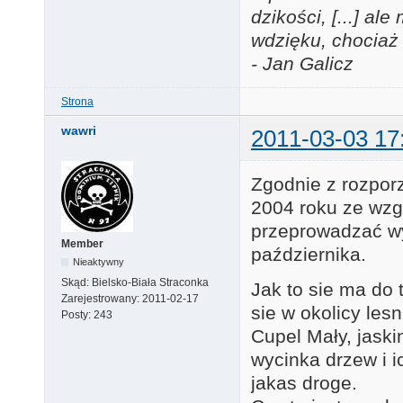
dzikości, [...] a
wdzięku, chociaż 
- Jan Galicz
Strona
wawri
2011-03-03 17
Zgodnie z rozpor
2004 roku ze wzg
przeprowadzać wy
Member
października.
Nieaktywny
Skąd:
Bielsko-Biała Straconka
Jak to sie ma do
Zarejestrowany:
2011-02-17
sie w okolicy les
Posty:
243
Cupel Mały, jaski
wycinka drzew i 
jakas droge.