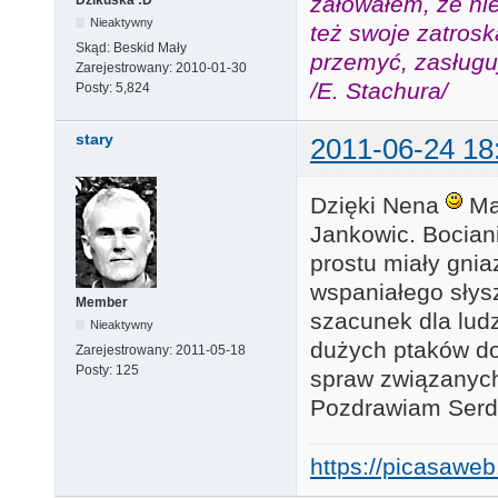
żałowałem, że nie
Nieaktywny
też swoje zatros
Skąd:
Beskid Mały
przemyć, zasługuj
Zarejestrowany:
2010-01-30
/E. Stachura/
Posty:
5,824
stary
2011-06-24 18
Dzięki Nena
Mam
Jankowic. Bociani
prostu miały gnia
wspaniałego słys
Member
szacunek dla ludz
Nieaktywny
dużych ptaków d
Zarejestrowany:
2011-05-18
Posty:
125
spraw związanych
Pozdrawiam Ser
https://picasaw