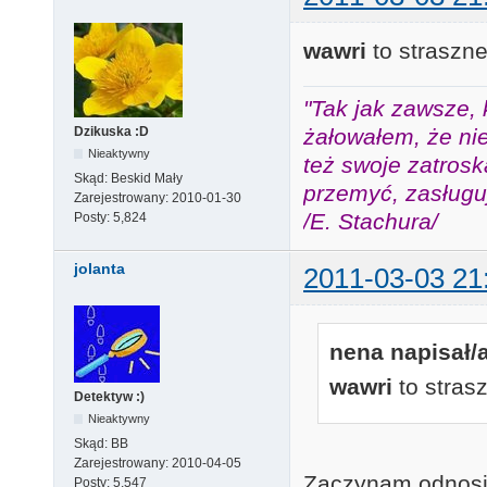
wawri
to straszne
"Tak jak zawsze, 
żałowałem, że nie
Dzikuska :D
Nieaktywny
też swoje zatros
Skąd:
Beskid Mały
przemyć, zasługuj
Zarejestrowany:
2010-01-30
/E. Stachura/
Posty:
5,824
jolanta
2011-03-03 21
nena napisał/a
wawri
to stras
Detektyw :)
Nieaktywny
Skąd:
BB
Zarejestrowany:
2010-04-05
Zaczynam odnosić
Posty:
5,547