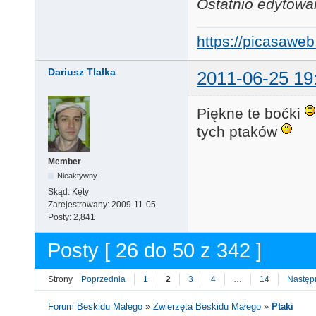
Ostatnio edytowa
https://picasaw
Dariusz Tlałka
2011-06-25 19
Piękne te boćki
tych ptaków
Member
Nieaktywny
Skąd:
Kęty
Zarejestrowany:
2009-11-05
Posty:
2,841
Posty [ 26 do 50 z 342 ]
Strony
Poprzednia
1
2
3
4
…
14
Następ
Forum Beskidu Małego
»
Zwierzęta Beskidu Małego
»
Ptaki