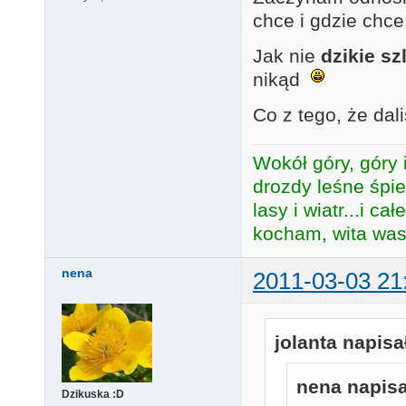
chce i gdzie chc
Jak nie
dzikie sz
nikąd
Co z tego, że dal
Wokół góry, góry i
drozdy leśne śpie
lasy i wiatr...i c
kocham, wita was 
nena
2011-03-03 21
jolanta napisał
nena napisa
Dzikuska :D