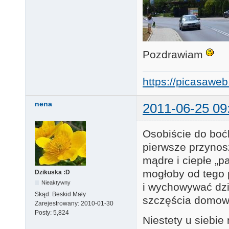
Pozdrawiam
https://picasaw
nena
2011-06-25 09
Osobiście do bo
pierwsze przynos
mądre i ciepłe „pa
mogłoby od tego p
Dzikuska :D
Nieaktywny
i wychowywać dz
Skąd:
Beskid Mały
szczęścia domowe
Zarejestrowany:
2010-01-30
Posty:
5,824
Niestety u siebi