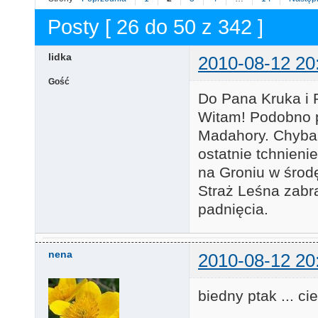
Posty [ 26 do 50 z 342 ]
lidka
2010-08-12 20
Gość
Do Pana Kruka i 
Witam! Podobno p
Madahory. Chyba
ostatnie tchnieni
na Groniu w środę
Straż Leśna zabr
padnięcia.
nena
2010-08-12 20
biedny ptak ... c