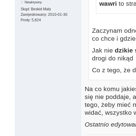
wawri
to str
Nieaktywny
Skąd:
Beskid Mały
Zarejestrowany:
2010-01-30
Posty:
5,824
Zaczynam odnos
co chce i gdz
Jak nie
dzikie 
drogi do niką
Co z tego, że 
Na co komu jakieś
się nie poddaje, 
tego, żeby mieć n
widać, wszystko w
Ostatnio edytowa