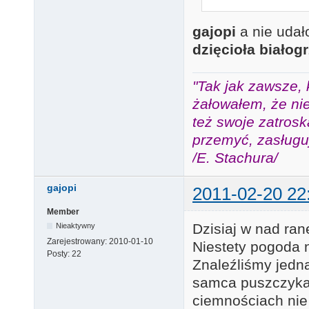
gajopi
a nie udało
dzięcioła białog
"Tak jak zawsze, 
żałowałem, że nie
też swoje zatros
przemyć, zasługuj
/E. Stachura/
gajopi
2011-02-20 22
Member
Dzisiaj w nad ran
Nieaktywny
Zarejestrowany:
2010-01-10
Niestety pogoda n
Posty:
22
Znaleźliśmy jedną
samca puszczyka.
ciemnościach nie 