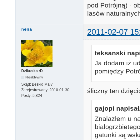
pod Potrójną) - 
lasów naturalnych
nena
2011-02-07 15
teksanski napi
Ja dodam iż ud
pomiędzy Potró
Dzikuska :D
Nieaktywny
Skąd:
Beskid Mały
śliczny ten dzięci
Zarejestrowany:
2010-01-30
Posty:
5,824
gajopi napisał
Znalazłem u na
białogrzbieteg
gatunki są wsk