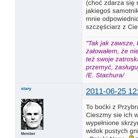
(choć zdarza się
jakiegoś samotni
mnie odpowiednic
szczęściarz z Ci
"Tak jak zawsze, 
żałowałem, że nie
też swoje zatros
przemyć, zasługuj
/E. Stachura/
stary
2011-06-25 12
To boćki z Przybr
Cieszmy sie ich w
wypełnione skrzy
widok pustych gni
Member