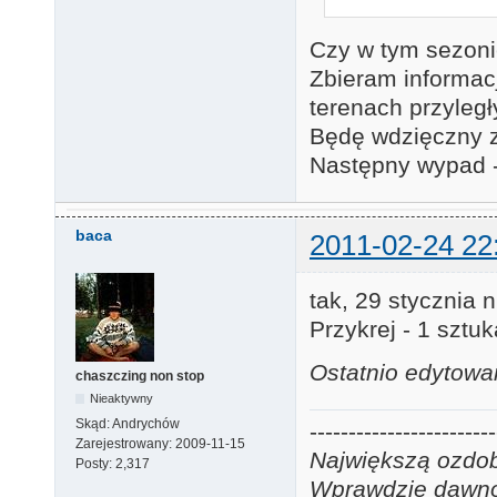
Czy w tym sezoni
Zbieram informac
terenach przyległ
Będę wdzięczny za
Następny wypad - 
baca
2011-02-24 22
tak, 29 stycznia 
Przykrej - 1 sztuk
Ostatnio edytowa
chaszczing non stop
Nieaktywny
Skąd:
Andrychów
------------------------
Zarejestrowany:
2009-11-15
Największą ozdobą
Posty:
2,317
Wprawdzie dawno j