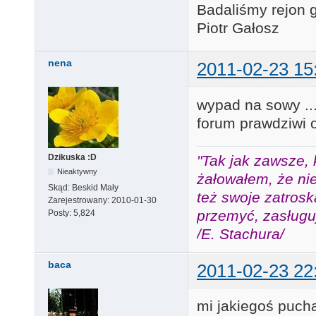
Badaliśmy rejon 
Piotr Gałosz
nena
2011-02-23 15
wypad na sowy ...
forum prawdziwi 
"Tak jak zawsze, 
Dzikuska :D
Nieaktywny
żałowałem, że nie
Skąd:
Beskid Mały
też swoje zatros
Zarejestrowany:
2010-01-30
przemyć, zasługuj
Posty:
5,824
/E. Stachura/
baca
2011-02-23 22
mi jakiegoś puch