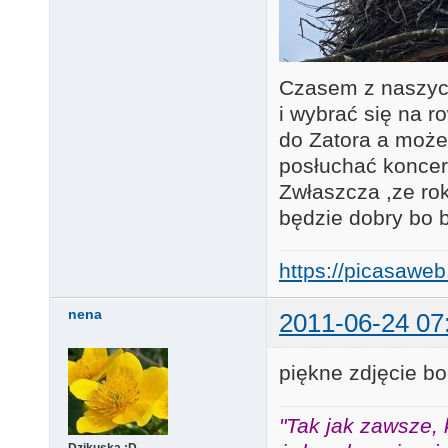
Czasem z naszych 
i wybrać się na 
do Zatora a może 
posłuchać koncer
Zwłaszcza ,ze rok
będzie dobry bo b
https://picasaw
nena
2011-06-24 07
piękne zdjęcie bo
"Tak jak zawsze, 
Dzikuska :D