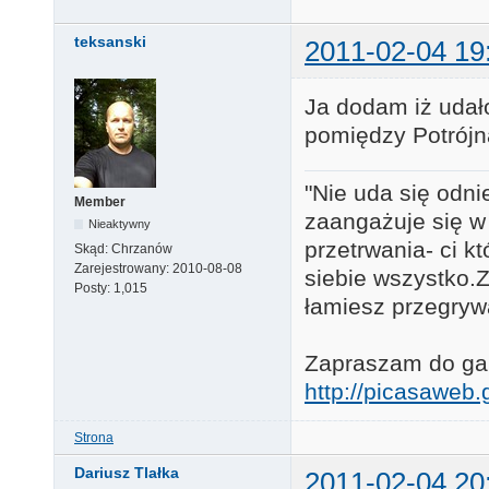
teksanski
2011-02-04 19
Ja dodam iż udało
pomiędzy Potrójną
"Nie uda się odni
Member
zaangażuje się w
Nieaktywny
przetrwania- ci k
Skąd:
Chrzanów
Zarejestrowany:
2010-08-08
siebie wszystko.Za
Posty:
1,015
łamiesz przegryw
Zapraszam do gale
http://picasawe
Strona
Dariusz Tlałka
2011-02-04 20