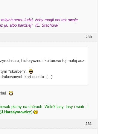
miłych sercu ludzi, żeby mogli oni też swoje
 ja, albo bardziej" /E. Stachura/
230
rodnicze, historyczne i kulturowe tej małej acz
rytym "skarbem".
drukowanych kart questu. (...)
arbu!
iewak płatny na chórach. Wokół lasy, lasy i wiatr...i
(
J.Harasymowicz
)
231