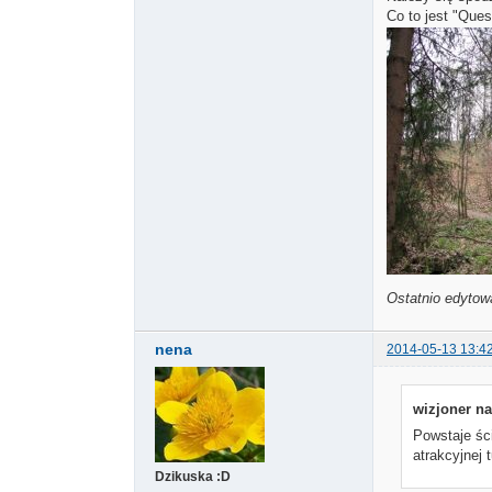
Co to jest "Que
Ostatnio edytow
nena
2014-05-13 13:4
wizjoner na
Powstaje śc
atrakcyjnej 
Dzikuska :D