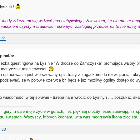
słyszeć !
 kiedy zdarza mi się widzieć coś niebywałego, żałowałem, że nie ma ze mną 
widokiem czystym uradować i przemyć, zasługują przecież na to nie mniej niż
9:01
pisał/a:
ieżka questingowa na Łysinie "W drodze do Zamczyska" promująca walory przy
turystycznie miejscowości.
opracowaniu jest wierszowany opis trasy z zagadkami do rozwiązania i uk
podziewać, że w połowie czerwca br. będzie już możliwy ogólny dostęp do wy
o wiadomości w tej sprawie - trzeba nam wrócić do Łysiny i .... poszukać sk
i góry...i całe moje życie w górach, ileż piękniej drozdy leśne śpiewają,niż śp
atru świstach. Wszyscy, których kocham, wita was modrzewia ikona złocista. 
4:33