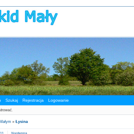
n
Szukaj
Rejestracja
Logowanie
strować.
 Małym
»
Łysina
11
Następna