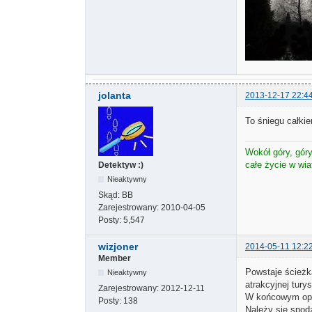
jolanta
2013-12-17 22:4
To śniegu całk
Wokół góry, góry 
całe życie w wi
Detektyw :)
Nieaktywny
Skąd:
BB
Zarejestrowany:
2010-04-05
Posty:
5,547
wizjoner
2014-05-11 12:2
Member
Powstaje ścieżk
Nieaktywny
atrakcyjnej tury
Zarejestrowany:
2012-12-11
W końcowym opra
Posty:
138
Należy się spod