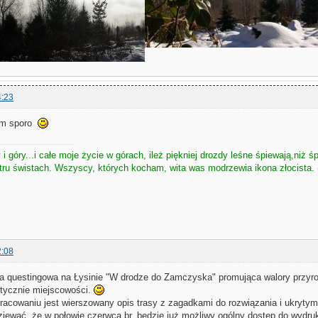
4:23
iem sporo
i góry...i całe moje życie w górach, ileż piękniej drozdy leśne śpiewają,niż śp
atru świstach. Wszyscy, których kocham, wita was modrzewia ikona złocista. 
2:08
a questingowa na Łysinie "W drodze do Zamczyska" promująca walory przyrodn
stycznie miejscowości.
cowaniu jest wierszowany opis trasy z zagadkami do rozwiązania i ukryty
ziewać, że w połowie czerwca br. będzie już możliwy ogólny dostęp do wydru