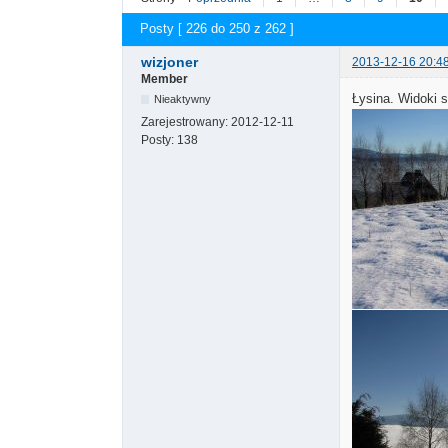
Posty [ 226 do 250 z 262 ]
wizjoner
2013-12-16 20:4
Member
Łysina. Widoki 
Nieaktywny
Zarejestrowany:
2012-12-11
Posty:
138