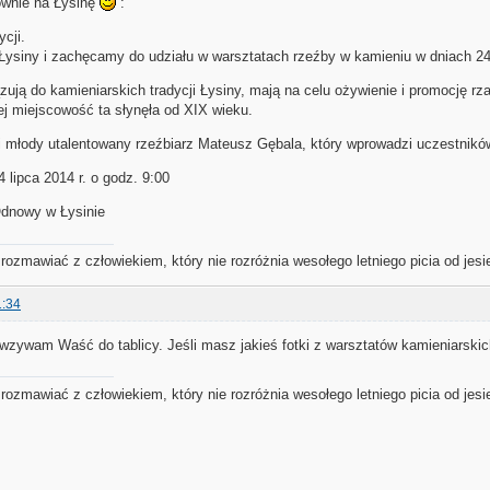
wnie na Łysinę
:
ycji.
ysiny i zachęcamy do udziału w warsztatach rzeźby w kamieniu w dniach 24-
ują do kamieniarskich tradycji Łysiny, mają na celu ożywienie i promocję rza
ej miejscowość ta słynęła od XIX wieku.
i młody utalentowany rzeźbiarz Mateusz Gębala, który wprowadzi uczestników 
 lipca 2014 r. o godz. 9:00
Odnowy w Łysinie
ozmawiać z człowiekiem, który nie rozróżnia wesołego letniego picia od jes
1:34
wzywam Waść do tablicy. Jeśli masz jakieś fotki z warsztatów kamieniarskich
ozmawiać z człowiekiem, który nie rozróżnia wesołego letniego picia od jes