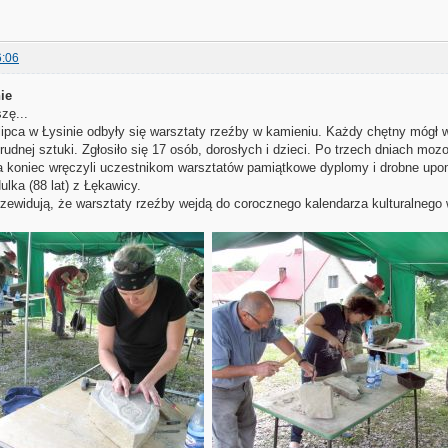
6:06
ie
zę...
lipca w Łysinie odbyły się warsztaty rzeźby w kamieniu. Każdy chętny mógł 
trudnej sztuki. Zgłosiło się 17 osób, dorosłych i dzieci. Po trzech dniach moz
a koniec wręczyli uczestnikom warsztatów pamiątkowe dyplomy i drobne upomi
ulka (88 lat) z Łękawicy.
zewidują, że warsztaty rzeźby wejdą do corocznego kalendarza kulturalnego 