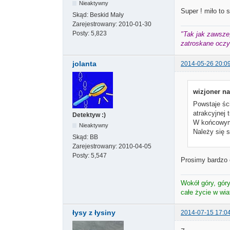
Nieaktywny
Super ! miło to 
Skąd:
Beskid Mały
Zarejestrowany:
2010-01-30
Posty:
5,823
"Tak jak zawsze,
zatroskane oczy 
jolanta
2014-05-26 20:0
wizjoner na
Powstaje śc
atrakcyjnej 
Detektyw :)
W końcowym 
Nieaktywny
Należy się s
Skąd:
BB
Zarejestrowany:
2010-04-05
Posty:
5,547
Prosimy bardzo 
Wokół góry, góry 
całe życie w wi
łysy z łysiny
2014-07-15 17:0