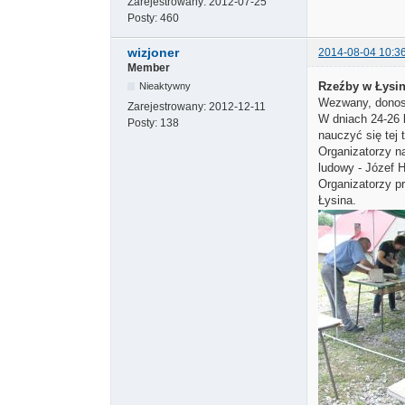
Zarejestrowany:
2012-07-25
Posty:
460
wizjoner
2014-08-04 10:3
Member
Rzeźby w Łysin
Nieaktywny
Wezwany, donos
Zarejestrowany:
2012-12-11
W dniach 24-26 
Posty:
138
nauczyć się tej 
Organizatorzy n
ludowy - Józef H
Organizatorzy pr
Łysina.