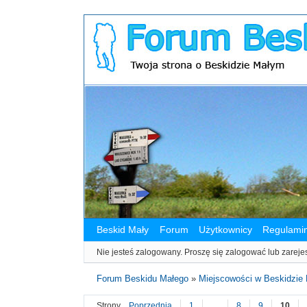
Beskid Mały
Forum
Użytkownicy
Regulami
Nie jesteś zalogowany.
Proszę się zalogować lub zareje
Forum Beskidu Małego
»
Miejscowości w Beskidzie
Strony
Poprzednia
1
…
8
9
10