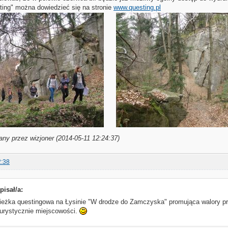
sting" można dowiedzieć się na stronie
www.questing.pl
any przez wizjoner (2014-05-11 12:24:37)
2:38
pisał/a:
ieżka questingowa na Łysinie "W drodze do Zamczyska" promująca walory przy
turystycznie miejscowości.