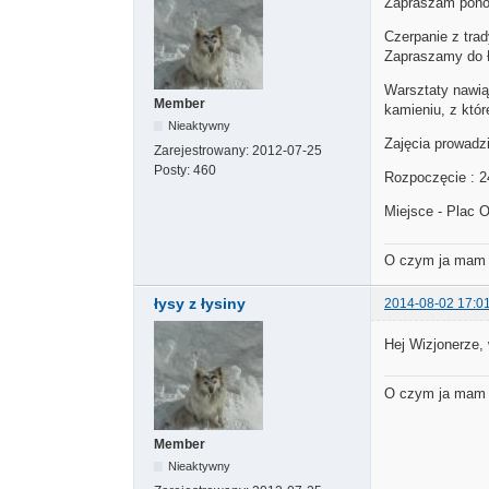
Zapraszam pono
Czerpanie z trad
Zapraszamy do Ł
Warsztaty nawiąz
Member
kamieniu, z któr
Nieaktywny
Zajęcia prowadz
Zarejestrowany:
2012-07-25
Posty:
460
Rozpoczęcie : 24
Miejsce - Plac 
O czym ja mam r
łysy z łysiny
2014-08-02 17:0
Hej Wizjonerze, 
O czym ja mam r
Member
Nieaktywny