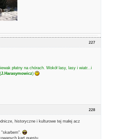
227
iewak płatny na chórach. Wokół lasy, lasy i wiatr...i
(
J.Harasymowicz
)
228
icze, historyczne i kulturowe tej małej acz
m "skarbem".
kowanych kart questu.