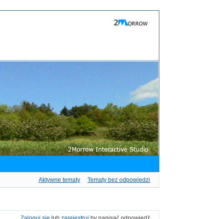
Aktywne tematy
Tematy bez odpowiedzi
Zaloguj się
lub
zarejestruj
by napisać odpowiedź