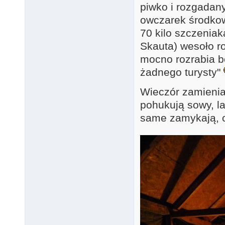
piwko i rozgadan
owczarek środkow
70 kilo szczeniak
Skauta) wesoło ro
mocno rozrabia bo
żadnego turysty"
Wieczór zamienia 
pohukują sowy, l
same zamykają, c