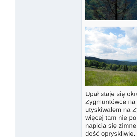
Upał staje się ok
Zygmuntówce na K
utyskiwałem na 
więcej tam nie p
napicia się zimn
dość opryskliwie.