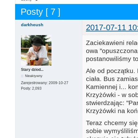
Posty [ 7 ]
darkheush
2017-07-11 10
Zaciekawieni rel
owa "opuszczona
postanowiliśmy t
Ale od początku.
Stary dziod...
Nieaktywny
ciała. Bus zamia
Zarejestrowany:
2009-10-27
Kamiennej i... kon
Posty:
2,093
Krzyżówki - w sob
stwierdzając: "Pa
Krzyżówki na ko
Teraz chcemy się
sobie wymyśliliśm