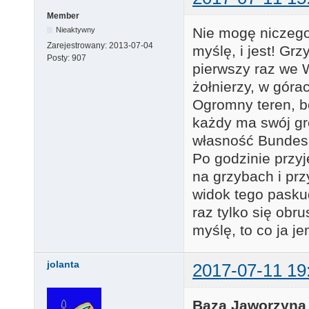
Member
Nie mogę niczego
Nieaktywny
Zarejestrowany:
2013-07-04
myślę, i jest! Gr
Posty:
907
pierwszy raz we 
żołnierzy, w góra
Ogromny teren, bo
każdy ma swój gr
własność Bundesr
Po godzinie przyj
na grzybach i prz
widok tego paskud
raz tylko się obru
myślę, to co ja j
jolanta
2017-07-11 19
Baza Jaworzyna