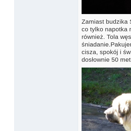
Zamiast budzika
co tylko napotka 
również. Tola wę
śniadanie.Pakujem
cisza, spokój i św
dosłownie 50 met