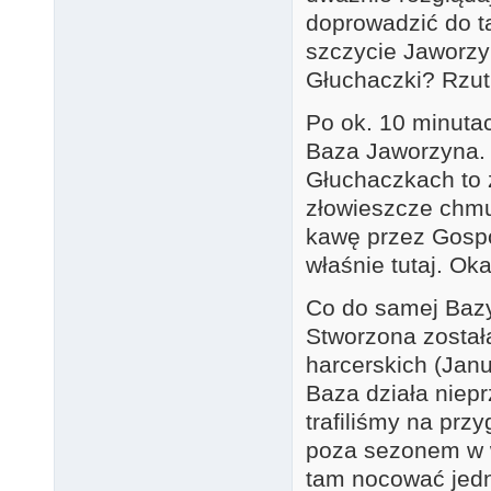
doprowadzić do t
szczycie Jaworzy
Głuchaczki? Rzut
Po ok. 10 minutac
Baza Jaworzyna. 
Głuchaczkach to z
złowieszcze chmu
kawę przez Gospo
właśnie tutaj. Ok
Co do samej Bazy
Stworzona został
harcerskich (Janu
Baza działa niep
trafiliśmy na prz
poza sezonem w 
tam nocować jedn