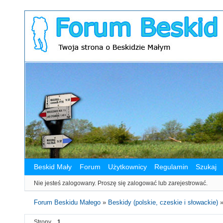
Beskid Mały
Forum
Użytkownicy
Regulamin
Szukaj
Nie jesteś zalogowany.
Proszę się zalogować lub zarejestrować.
Forum Beskidu Małego
»
Beskidy (polskie, czeskie i słowackie)
Strony
1