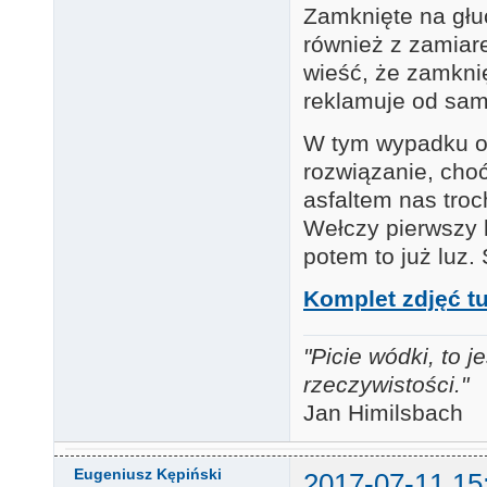
Zamknięte na głu
również z zamiarem
wieść, że zamknię
reklamuje od sam
W tym wypadku od
rozwiązanie, cho
asfaltem nas tro
Wełczy pierwszy 
potem to już luz.
Komplet zdjęć tu
"Picie wódki, to
rzeczywistości."
Jan Himilsbach
Eugeniusz Kępiński
2017-07-11 15