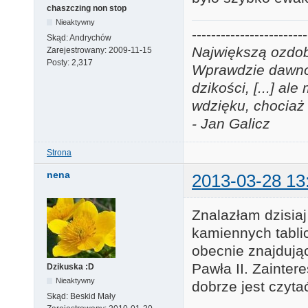
chaszczing non stop
Nieaktywny
------------------------
Skąd:
Andrychów
Największą ozdobą
Zarejestrowany:
2009-11-15
Posty:
2,317
Wprawdzie dawno j
dzikości, [...] a
wdzięku, chociaż 
- Jan Galicz
Strona
nena
2013-03-28 13
Znalazłam dzisiaj
kamiennych tabl
obecnie znajdują
Pawła II. Zainte
Dzikuska :D
Nieaktywny
dobrze jest czyta
Skąd:
Beskid Mały