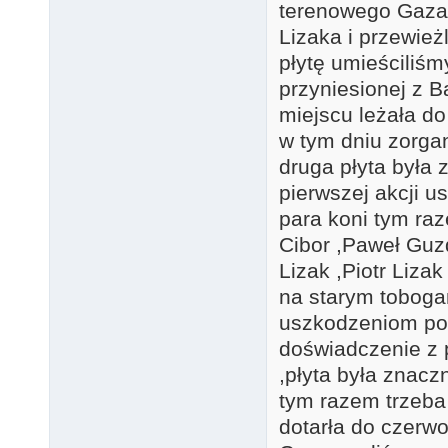
terenowego Gaza
Lizaka i przewież
płytę umieściliś
przyniesionej z 
miejscu leżała do
w tym dniu zorga
druga płyta była 
pierwszej akcji u
para koni tym raz
Cibor ,Paweł Guz
Lizak ,Piotr Lizak
na starym tobog
uszkodzeniom pod
doświadczenie z 
,płyta była znacz
tym razem trzeba 
dotarła do czerw