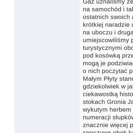
Gaz uznaliśmy ze
na samochód i tak
ostatnich swoich 
krótkiej naradzie
na uboczu i drug
umiejscowiliśmy 
turystycznymi ob
pod kosówką prze
mogą je podziwia
o nich poczytać 
Małym Płyty stan
gdziekolwiek w ja
ciekawostką hist
stokach Gronia J
wykutym herbem 
numeracji słupkó
znacznie więcej 
spoczywa obok ka