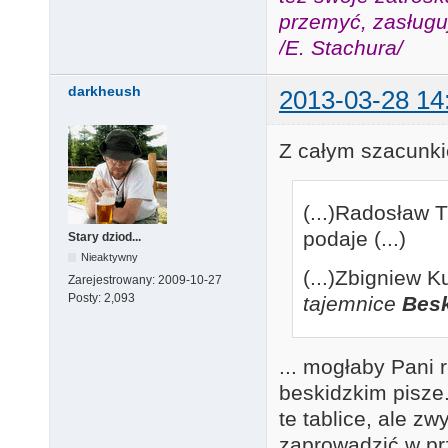
przemyć, zasługuj
/E. Stachura/
darkheush
2013-03-28 14
Z całym szacunkie
(...)Radosław
podaje (...)
Stary dziod...
Nieaktywny
(...)Zbigniew 
Zarejestrowany:
2009-10-27
Posty:
2,093
tajemnice
Besk
... mogłaby Pani 
beskidzkim pisze
te tablice, ale z
zaprowadzić w pr