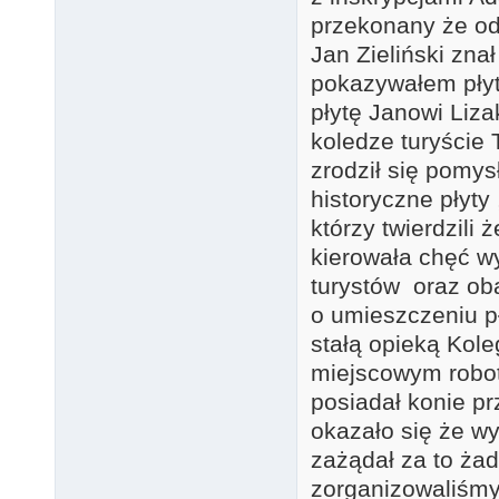
przekonany że odn
Jan Zieliński zna
pokazywałem pły
płytę Janowi Liz
koledze turyście
zrodził się pomy
historyczne płyty
którzy twierdzili
kierowała chęć w
turystów oraz ob
o umieszczeniu p
stałą opieką Kol
miejscowym robo
posiadał konie p
okazało się że wy
zażądał za to ża
zorganizowaliśmy