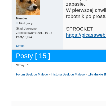
zapasie.
W pierwszej chwi
robotnik po prostu
Member
Nieaktywny
SPROCKET
Skąd:
Jaworzno
Zarejestrowany:
2011-10-17
https://picasaw
Posty:
3,074
Strona
Posty [ 15 ]
Strony
1
Forum Beskidu Małego
»
Historia Beskidu Małego
»
,,Hrabskie 