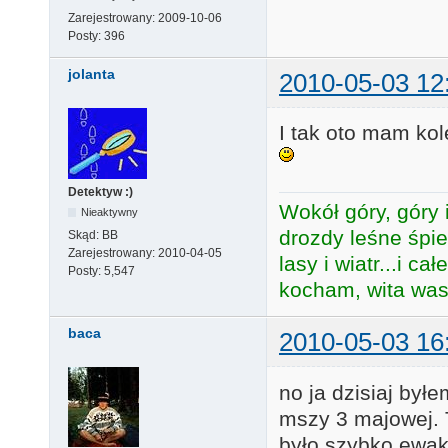
Zarejestrowany:
2009-10-06
Posty:
396
jolanta
2010-05-03 12
I tak oto mam ko
Detektyw :)
Wokół góry, góry i
Nieaktywny
drozdy leśne śpie
Skąd:
BB
Zarejestrowany:
2010-04-05
lasy i wiatr...i c
Posty:
5,547
kocham, wita was 
baca
2010-05-03 16
no ja dzisiaj był
mszy 3 majowej. 
było szybko ewa