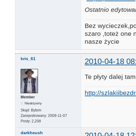
Ostatnio edytowa
Bez wycieczek,po
szaro ,toteż one 
nasze ży
kris_61
2010-04-18 08
Te płyty dalej ta
http://szlakiibez
Member
Nieaktywny
Skąd:
Bytom
Zarejestrowany:
2009-11-07
Posty:
2,208
darkheush
2010-04-18 12