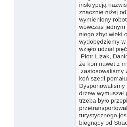
inskrypcją nazwi
znacznie niżej o
wymieniony robot
wówczas jednym k
niego zbyt wieki 
wydobędziemy w i
wzięło udział pi
,Piotr Lizak, Dani
że koń nawet z mn
,zastosowaliśmy w
koń szedł pomału 
Dysponowaliśmy li
drzew wymuszał po
trzeba było prze
przetransportowa
turystycznego jes
biegnący od Stra