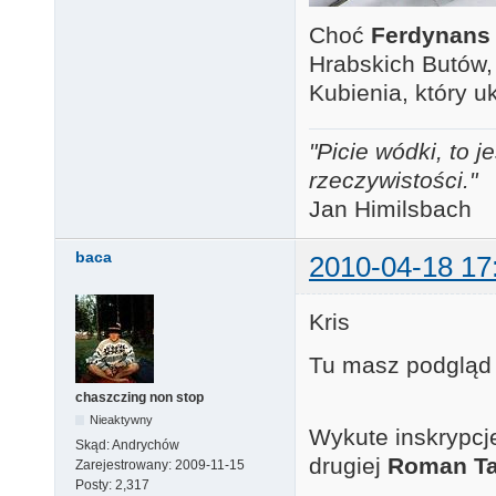
Choć
Ferdynans
Hrabskich Butów,
Kubienia, który u
"Picie wódki, to
rzeczywistości."
Jan Himilsbach
baca
2010-04-18 17
Kris
Tu masz podgląd 
chaszczing non stop
Nieaktywny
Wykute inskrypcj
Skąd:
Andrychów
drugiej
Roman T
Zarejestrowany:
2009-11-15
Posty:
2,317