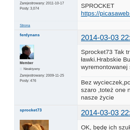
Zarejestrowany:
2011-10-17
SPROCKET
Posty:
3,074
https://picasaw
Strona
ferdynans
2014-03-03 22
Sprocket73 Tak t
ławki.Hrabskie Bu
Member
wyremontowanej st
Nieaktywny
Zarejestrowany:
2009-11-25
Posty:
476
Bez wycieczek,po
szaro ,toteż one 
nasze ży
sprocket73
2014-03-03 22
OK, będę ich szu