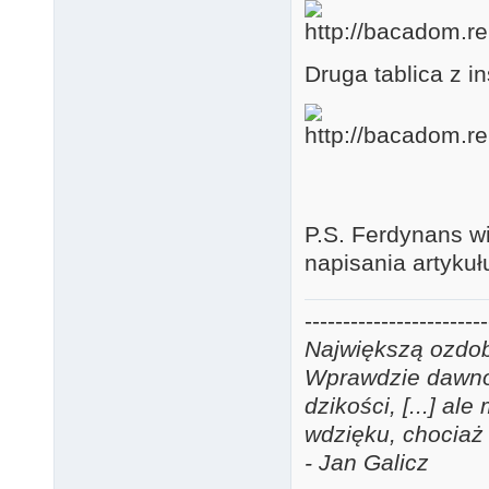
Druga tablica z i
P.S. Ferdynans w
napisania artyku
------------------------
Największą ozdobą
Wprawdzie dawno j
dzikości, [...] a
wdzięku, chociaż 
- Jan Galicz