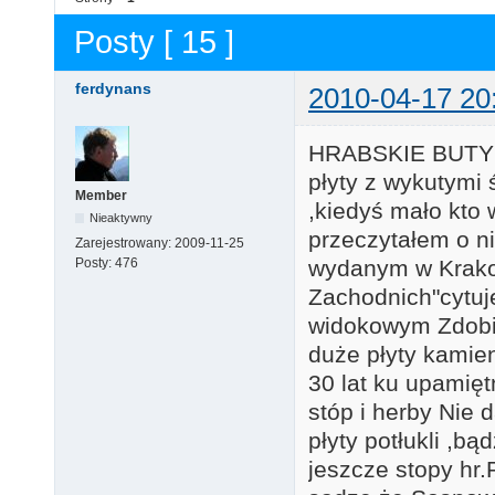
Posty [ 15 ]
ferdynans
2010-04-17 20
HRABSKIE BUTY d
płyty z wykutymi 
Member
,kiedyś mało kto w
Nieaktywny
przeczytałem o n
Zarejestrowany:
2009-11-25
Posty:
476
wydanym w Krakow
Zachodnich"cytuj
widokowym Zdobi 
duże płyty kamien
30 lat ku upamię
stóp i herby Nie 
płyty potłukli ,b
jeszcze stopy hr.P