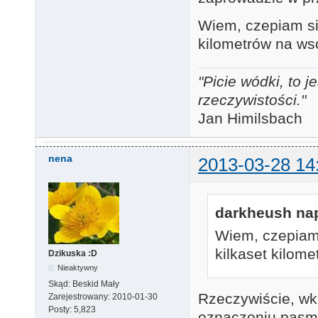
Wiem, czepiam się
kilometrów na ws
"Picie wódki, to
rzeczywistości."
Jan Himilsbach
nena
2013-03-28 14
darkheush nap
Wiem, czepiam 
kilkaset kilom
Dzikuska :D
Nieaktywny
Skąd:
Beskid Mały
Rzeczywiście, wkr
Zarejestrowany:
2010-01-30
Posty:
5,823
oznaczeniu pas