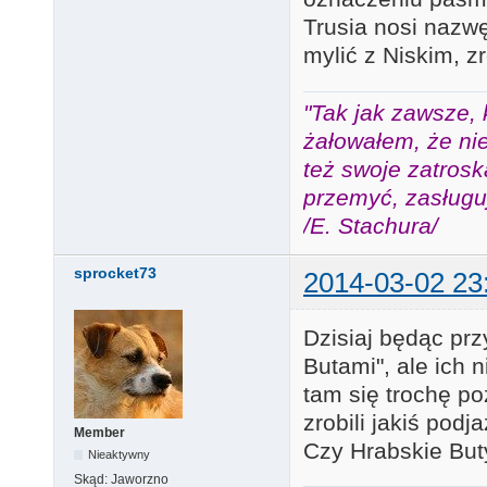
Trusia nosi nazwę
mylić z Niskim, z
"Tak jak zawsze, 
żałowałem, że nie
też swoje zatros
przemyć, zasługuj
/E. Stachura/
sprocket73
2014-03-02 23
Dzisiaj będąc prz
Butami", ale ich
tam się trochę p
zrobili jakiś podj
Member
Czy Hrabskie But
Nieaktywny
Skąd:
Jaworzno