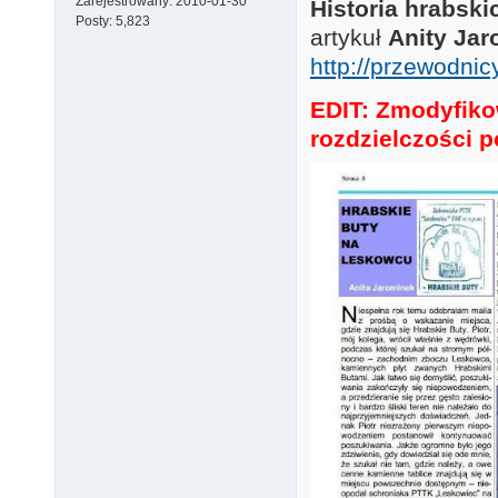
Zarejestrowany:
2010-01-30
Historia hrabsk
Posty:
5,823
artykuł
Anity Ja
http://przewodnic
EDIT: Zmodyfikow
rozdzielczości p