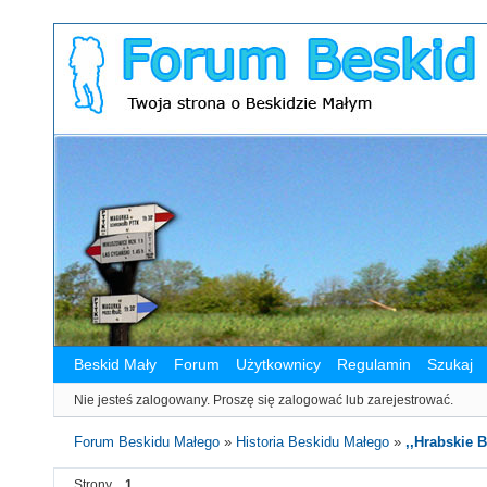
Beskid Mały
Forum
Użytkownicy
Regulamin
Szukaj
Nie jesteś zalogowany.
Proszę się zalogować lub zarejestrować.
Forum Beskidu Małego
»
Historia Beskidu Małego
»
,,Hrabskie 
Strony
1