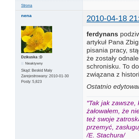
Strona
nena
2010-04-18 21
ferdynans
podziw
artykuł Pana Zbig
pisania pracy, st
że zostały odnale
Dzikuska :D
Nieaktywny
schronisku. To d
Skąd:
Beskid Mały
związana z histori
Zarejestrowany:
2010-01-30
Posty:
5,823
Ostatnio edytowa
"Tak jak zawsze, 
żałowałem, że nie
też swoje zatros
przemyć, zasługuj
/E. Stachura/