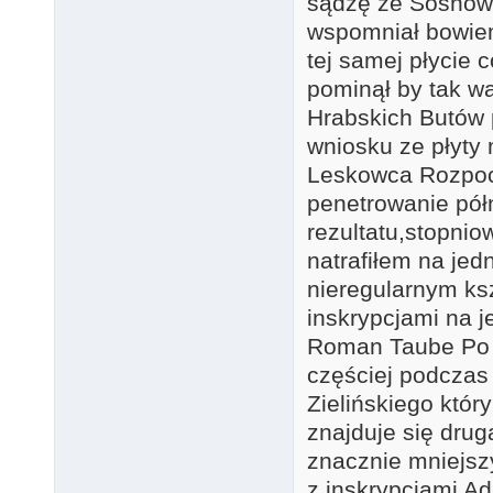
sądzę że Sosnowsk
wspomniał bowiem
tej samej płycie c
pominął by tak wa
Hrabskich Butów 
wniosku ze płyty 
Leskowca Rozpoc
penetrowanie pó
rezultatu,stopni
natrafiłem na jed
nieregularnym ksz
inskrypcjami na j
Roman Taube Po o
częściej podczas 
Zielińskiego któr
znajduje się drug
znacznie mniejsz
z inskrypcjami 