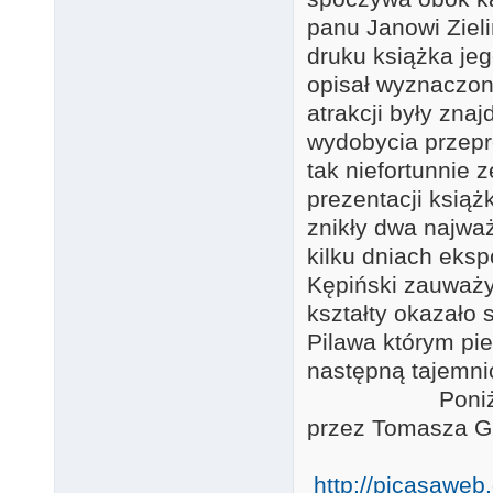
panu Janowi Ziel
druku książka jeg
opisał wyznaczon
atrakcji były zna
wydobycia przepr
tak niefortunnie 
prezentacji książk
znikły dwa najw
kilku dniach eksp
Kępiński zauważył
kształty okazało 
Pilawa którym pie
następną taj
Poniżej link t
przez
http://picasawe