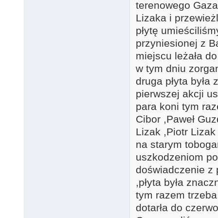
terenowego Gaza
Lizaka i przewież
płytę umieściliś
przyniesionej z 
miejscu leżała do
w tym dniu zorga
druga płyta była 
pierwszej akcji u
para koni tym raz
Cibor ,Paweł Guz
Lizak ,Piotr Lizak
na starym tobog
uszkodzeniom pod
doświadczenie z 
,płyta była znacz
tym razem trzeba 
dotarła do czerw