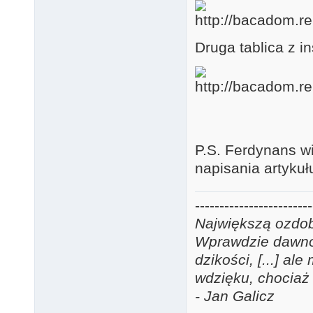
Druga tablica z i
P.S. Ferdynans w
napisania artyku
------------------------
Największą ozdobą
Wprawdzie dawno j
dzikości, [...] a
wdzięku, chociaż 
- Jan Galicz