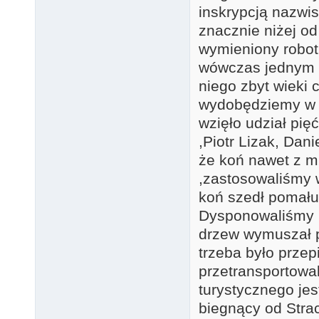
inskrypcją nazwi
znacznie niżej o
wymieniony robot
wówczas jednym k
niego zbyt wieki 
wydobędziemy w i
wzięło udział pi
,Piotr Lizak, Dani
że koń nawet z mn
,zastosowaliśmy w
koń szedł pomału 
Dysponowaliśmy li
drzew wymuszał po
trzeba było prze
przetransportowa
turystycznego jes
biegnący od Stra