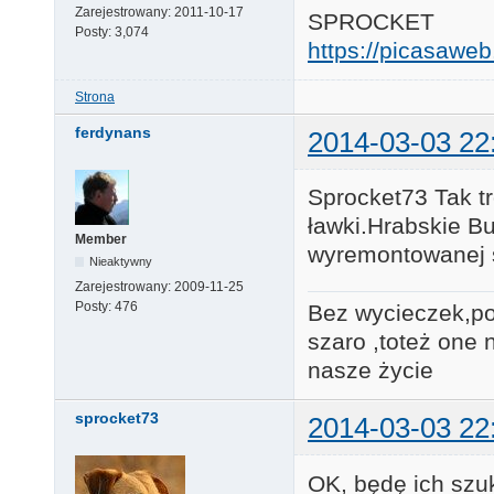
Zarejestrowany:
2011-10-17
SPROCKET
Posty:
3,074
https://picasaw
Strona
ferdynans
2014-03-03 22
Sprocket73 Tak t
ławki.Hrabskie Bu
Member
wyremontowanej st
Nieaktywny
Zarejestrowany:
2009-11-25
Posty:
476
Bez wycieczek,po
szaro ,toteż one 
nasze ży
sprocket73
2014-03-03 22
OK, będę ich szu