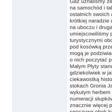
Gaz uznaliśmy ze
na samochód i tak
ostatnich swoich 
krótkiej naradzie
na uboczu i drug
umiejscowiliśmy 
turystycznymi ob
pod kosówką prze
mogą je podziwia
o nich poczytać 
Małym Płyty stan
gdziekolwiek w ja
ciekawostką hist
stokach Gronia J
wykutym herbem 
numeracji słupkó
znacznie więcej 
spoczywa obok ka