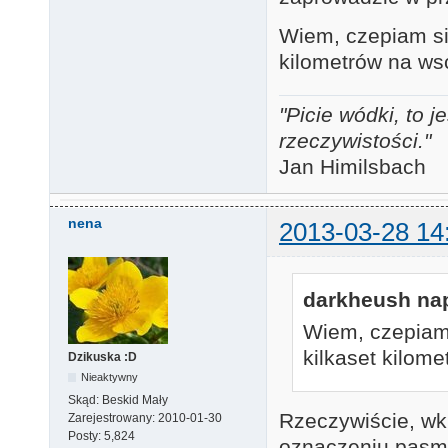
Wiem, czepiam się
kilometrów na ws
"Picie wódki, to
rzeczywistości."
Jan Himilsbach
nena
2013-03-28 14
darkheush nap
Wiem, czepiam 
kilkaset kilom
Dzikuska :D
Nieaktywny
Skąd:
Beskid Mały
Rzeczywiście, wkr
Zarejestrowany:
2010-01-30
Posty:
5,824
oznaczeniu pas