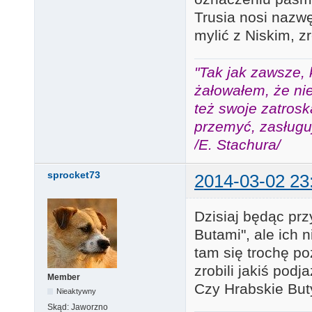
Trusia nosi nazwę
mylić z Niskim, z
"Tak jak zawsze, 
żałowałem, że nie
też swoje zatros
przemyć, zasługuj
/E. Stachura/
sprocket73
2014-03-02 23
Dzisiaj będąc prz
Butami", ale ich
tam się trochę p
zrobili jakiś podj
Member
Czy Hrabskie But
Nieaktywny
Skąd:
Jaworzno