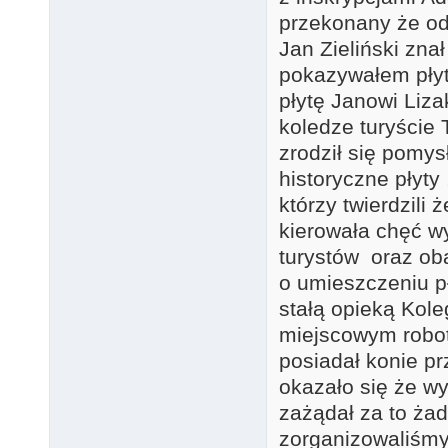
przekonany że odn
Jan Zieliński zna
pokazywałem pły
płytę Janowi Liz
koledze turyście
zrodził się pomy
historyczne płyty
którzy twierdzili
kierowała chęć w
turystów oraz ob
o umieszczeniu p
stałą opieką Kol
miejscowym robo
posiadał konie p
okazało się że wy
zażądał za to ża
zorganizowaliśmy