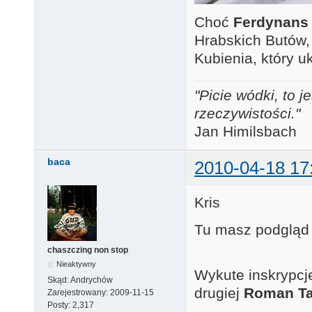
Choć
Ferdynans
Hrabskich Butów,
Kubienia, który u
"Picie wódki, to
rzeczywistości."
Jan Himilsbach
baca
2010-04-18 17
Kris
Tu masz podgląd 
chaszczing non stop
Nieaktywny
Wykute inskrypcj
Skąd:
Andrychów
drugiej
Roman T
Zarejestrowany:
2009-11-15
Posty:
2,317