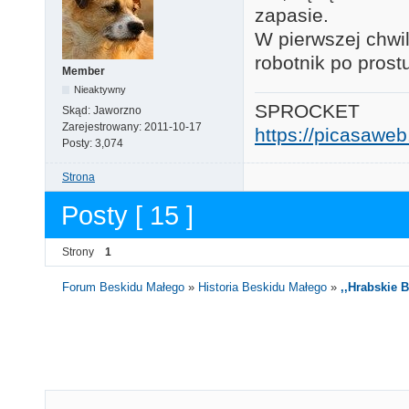
zapasie.
W pierwszej chwi
robotnik po prostu
Member
Nieaktywny
SPROCKET
Skąd:
Jaworzno
Zarejestrowany:
2011-10-17
https://picasaw
Posty:
3,074
Strona
Posty [ 15 ]
Strony
1
Forum Beskidu Małego
»
Historia Beskidu Małego
»
,,Hrabskie 