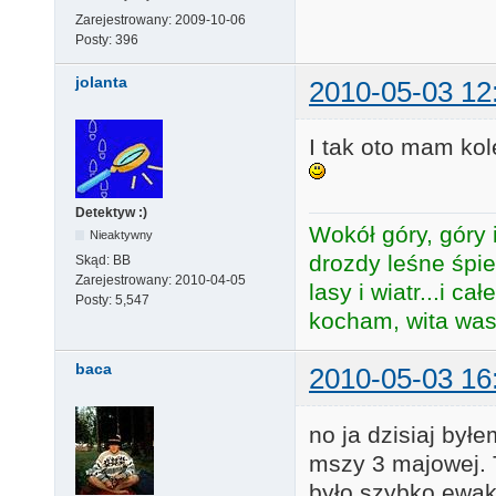
Zarejestrowany:
2009-10-06
Posty:
396
jolanta
2010-05-03 12
I tak oto mam ko
Detektyw :)
Wokół góry, góry i
Nieaktywny
drozdy leśne śpie
Skąd:
BB
Zarejestrowany:
2010-04-05
lasy i wiatr...i c
Posty:
5,547
kocham, wita was 
baca
2010-05-03 16
no ja dzisiaj był
mszy 3 majowej. 
było szybko ewa