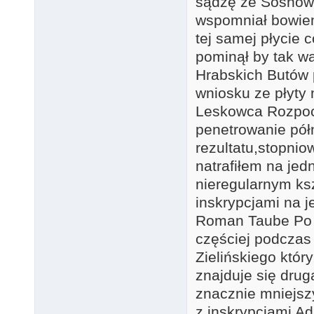
sądzę że Sosnowsk
wspomniał bowiem
tej samej płycie c
pominął by tak wa
Hrabskich Butów 
wniosku ze płyty 
Leskowca Rozpoc
penetrowanie pó
rezultatu,stopni
natrafiłem na jed
nieregularnym ksz
inskrypcjami na j
Roman Taube Po o
częściej podczas 
Zielińskiego któr
znajduje się drug
znacznie mniejsz
z inskrypcjami 