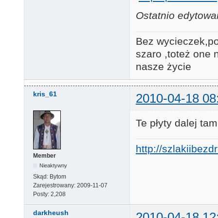
Ostatnio edytowa
Bez wycieczek,po
szaro ,toteż one 
nasze ży
kris_61
2010-04-18 08
Te płyty dalej ta
http://szlakiibez
Member
Nieaktywny
Skąd:
Bytom
Zarejestrowany:
2009-11-07
Posty:
2,208
darkheush
2010-04-18 12