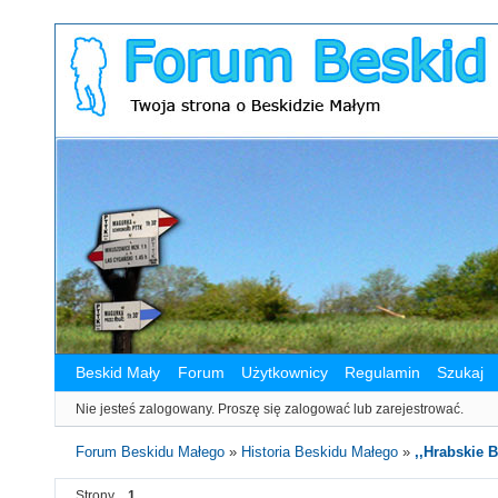
Beskid Mały
Forum
Użytkownicy
Regulamin
Szukaj
Nie jesteś zalogowany.
Proszę się zalogować lub zarejestrować.
Forum Beskidu Małego
»
Historia Beskidu Małego
»
,,Hrabskie 
Strony
1