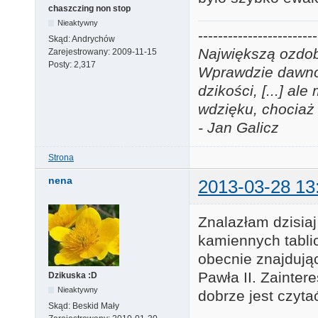
chaszczing non stop
Nieaktywny
------------------------
Skąd:
Andrychów
Największą ozdobą
Zarejestrowany:
2009-11-15
Posty:
2,317
Wprawdzie dawno j
dzikości, [...] a
wdzięku, chociaż 
- Jan Galicz
Strona
nena
2013-03-28 13
Znalazłam dzisiaj
kamiennych tabl
obecnie znajdują
Pawła II. Zainte
Dzikuska :D
Nieaktywny
dobrze jest czyta
Skąd:
Beskid Mały