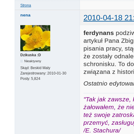
Strona
nena
2010-04-18 21
ferdynans
podziw
artykuł Pana Zbig
pisania pracy, st
że zostały odnale
Dzikuska :D
Nieaktywny
schronisku. To d
Skąd:
Beskid Mały
związana z histori
Zarejestrowany:
2010-01-30
Posty:
5,824
Ostatnio edytowa
"Tak jak zawsze, 
żałowałem, że nie
też swoje zatros
przemyć, zasługuj
/E. Stachura/