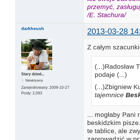
przemyć, zasługuj
/E. Stachura/
darkheush
2013-03-28 14
Z całym szacunkie
(...)Radosław
podaje (...)
Stary dziod...
Nieaktywny
(...)Zbigniew 
Zarejestrowany:
2009-10-27
Posty:
2,093
tajemnice
Besk
... mogłaby Pani 
beskidzkim pisze
te tablice, ale z
zaprowadzić w pr