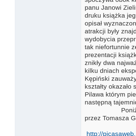
panu Janowi Ziel
druku książka jeg
opisał wyznaczon
atrakcji były zna
wydobycia przepr
tak niefortunnie 
prezentacji książk
znikły dwa najw
kilku dniach eksp
Kępiński zauważył
kształty okazało 
Pilawa którym pie
następną taj
Poniżej link t
przez
http://picasawe