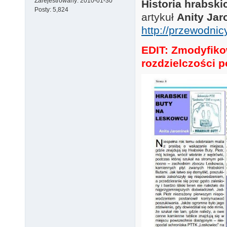
Zarejestrowany:
2010-01-30
Historia hrabsk
Posty:
5,824
artykuł
Anity Ja
http://przewodnic
EDIT: Zmodyfikow
rozdzielczości p