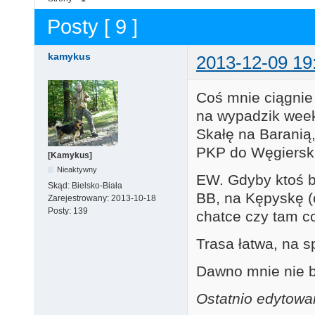
Posty [ 9 ]
kamykus
2013-12-09 19
Coś mnie ciągnie 
na wypadzik wee
Skałę na Baranią,
PKP do Węgierski
[Kamykus]
Nieaktywny
EW. Gdyby ktoś by
Skąd:
Bielsko-Biała
BB, na Kępyskę (
Zarejestrowany:
2013-10-18
Posty:
139
chatce czy tam c
Trasa łatwa, na s
Dawno mnie nie b
Ostatnio edytowa