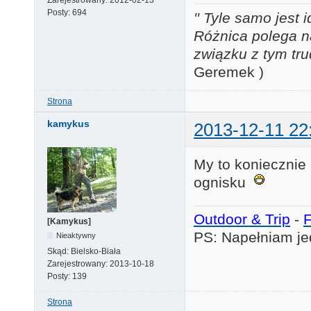
Zarejestrowany:
2012-02-13
Posty:
694
'' Tyle samo jest 
Różnica polega n
związku z tym tru
Geremek )
Strona
kamykus
2013-12-11 22
My to koniecznie
ognisku
Outdoor & Trip
-
[Kamykus]
PS: Napełniam je
Nieaktywny
Skąd:
Bielsko-Biała
Zarejestrowany:
2013-10-18
Posty:
139
Strona