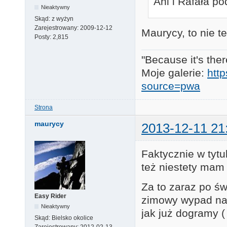
Ani i Rafała po
Nieaktywny
Skąd:
z wyżyn
Zarejestrowany:
2009-12-12
Maurycy, to nie t
Posty:
2,815
"Because it's ther
Moje galerie:
htt
source=pwa
Strona
maurycy
2013-12-11 21
Faktycznie w tyt
też niestety mam 
Za to zaraz po św
Easy Rider
zimowy wypad na 
Nieaktywny
jak już dogramy (
Skąd:
Bielsko okolice