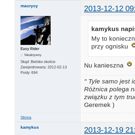
maurycy
2013-12-12 09
kamykus napis
My to konieczn
przy ognisku
Easy Rider
Nieaktywny
Skąd:
Bielsko okolice
Nu kanieszna
Zarejestrowany:
2012-02-13
Posty:
694
'' Tyle samo jest 
Różnica polega n
związku z tym tru
Geremek )
Strona
kamykus
2013-12-19 21