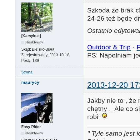
Szkoda że brak c
24-26 też będę dr
Ostatnio edytowa
[Kamykus]
Nieaktywny
Outdoor & Trip
-
Skąd:
Bielsko-Biała
PS: Napełniam je
Zarejestrowany:
2013-10-18
Posty:
139
Strona
maurycy
2013-12-20 17
Jakby nie to , ż
chętny . Ale co 
robi
Easy Rider
'' Tyle samo jest 
Nieaktywny