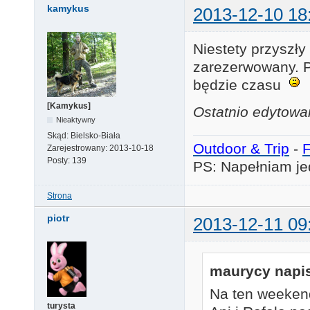
kamykus
2013-12-10 18
Niestety przyszły
zarezerwowany. P
będzie czasu
[Kamykus]
Ostatnio edytowa
Nieaktywny
Skąd:
Bielsko-Biała
Outdoor & Trip
-
Zarejestrowany:
2013-10-18
Posty:
139
PS: Napełniam je
Strona
piotr
2013-12-11 09
maurycy napis
Na ten weekend
turysta