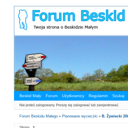
Beskid Mały
Forum
Użytkownicy
Regulamin
Szukaj
Nie jesteś zalogowany.
Proszę się zalogować lub zarejestrować.
Forum Beskidu Małego
»
Planowane wycieczki
»
B. Żywiecki 20
Strony
1