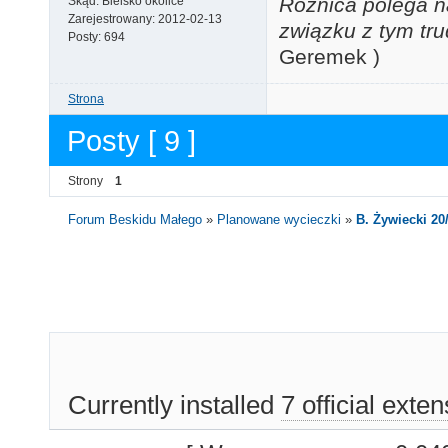
Różnica polega n
Skąd:
Bielsko okolice
Zarejestrowany:
2012-02-13
związku z tym tru
Posty:
694
Geremek )
Strona
Posty [ 9 ]
Strony
1
Forum Beskidu Małego
»
Planowane wycieczki
»
B. Żywiecki 20
Currently installed
7 official exte