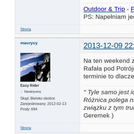
Outdoor & Trip
-
PS: Napełniam je
Strona
maurycy
2013-12-09 22
Na ten weekend za
Rafała pod Potró
terminie to dlac
Easy Rider
'' Tyle samo jest 
Nieaktywny
Różnica polega n
Skąd:
Bielsko okolice
Zarejestrowany:
2012-02-13
związku z tym tru
Posty:
694
Geremek )
Strona