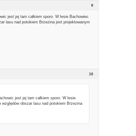
9
ic jest jej tam całkiem sporo. W lesie Bachowiec
zar lasu nad potokiem Brzezina jest projektowanym
10
howic jest jej tam całkiem sporo. W lesie
ch względów obszar lasu nad potokiem Brzezina