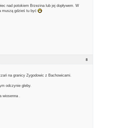
iec nad potokiem Brzezina lub jej dopływem. W
ia muszą gdzieś tu być
8
uczań na granicy Zygodowic z Bachowicami.
m odczynie gleby.
a wiosenna .