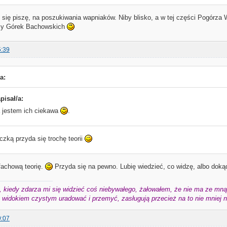
się piszę, na poszukiwania wapniaków. Niby blisko, a w tej części Pogórza 
cy Górek Bachowskich
5:39
a:
pisał/a:
a jestem ich ciekawa
.
zką przyda się trochę teorii
fachową teorię.
Przyda się na pewno. Lubię wiedzieć, co widzę, albo doką
 kiedy zdarza mi się widzieć coś niebywałego, żałowałem, że nie ma ze mną 
widokiem czystym uradować i przemyć, zasługują przecież na to nie mniej niż
9:07