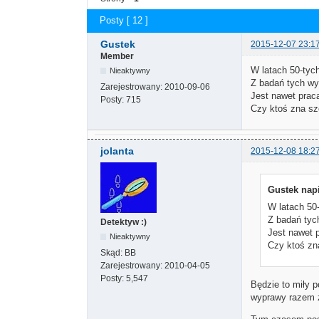
Posty [ 12 ]
Gustek
2015-12-07 23:1
Member
W latach 50-tyc
Nieaktywny
Z badań tych wy
Zarejestrowany:
2010-09-06
Jest nawet prac
Posty:
715
Czy ktoś zna szc
jolanta
2015-12-08 18:2
Gustek napi
W latach 50
Z badań tyc
Detektyw :)
Jest nawet 
Nieaktywny
Czy ktoś zna
Skąd:
BB
Zarejestrowany:
2010-04-05
Posty:
5,547
Będzie to miły 
wyprawy razem z