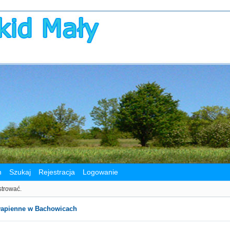
n
Szukaj
Rejestracja
Logowanie
strować.
wapienne w Bachowicach