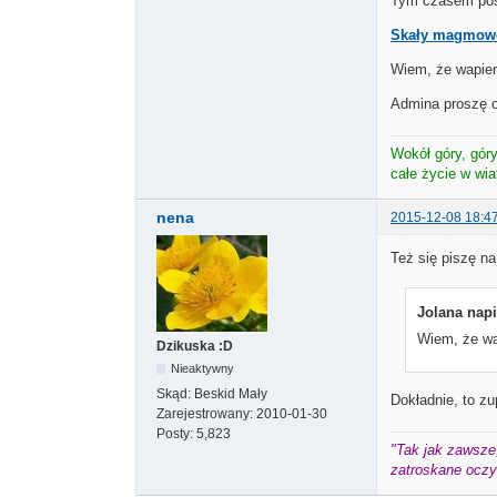
Tym czasem po
Skały magmow
Wiem, że wapien
Admina proszę o
Wokół góry, góry 
całe życie w wi
nena
2015-12-08 18:4
Też się piszę n
Jolana napi
Wiem, że wa
Dzikuska :D
Nieaktywny
Skąd:
Beskid Mały
Dokładnie, to zu
Zarejestrowany:
2010-01-30
Posty:
5,823
"Tak jak zawsze,
zatroskane oczy 