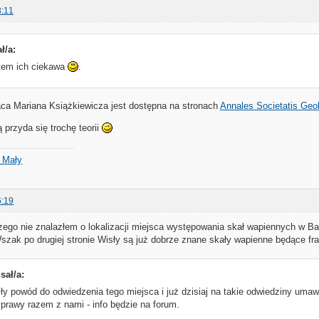
3:11
ł/a:
stem ich ciekawa
.
a Mariana Książkiewicza jest dostępna na stronach
Annales Societatis Geo
przyda się trochę teorii
d Mały
6:19
czego nie znalazłem o lokalizacji miejsca występowania skał wapiennych w B
zak po drugiej stronie Wisły są już dobrze znane skały wapienne będące 
sał/a:
ły powód do odwiedzenia tego miejsca i już dzisiaj na takie odwiedziny uma
prawy razem z nami - info będzie na forum.