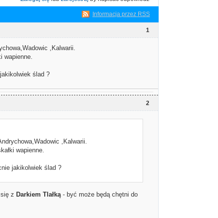
Informacja przez RSS
1
rychowa,Wadowic ,Kalwarii.
i wapienne.
jakikolwiek ślad ?
2
Andrychowa,Wadowic ,Kalwarii.
kałki wapienne.
nie jakikolwiek ślad ?
 się z
Darkiem Tlałką
- być może będą chętni do