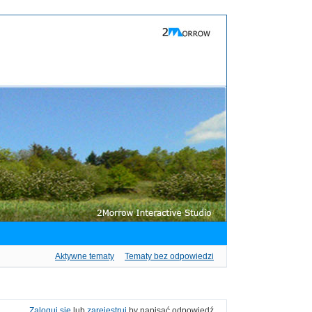
Aktywne tematy
Tematy bez odpowiedzi
Zaloguj się
lub
zarejestruj
by napisać odpowiedź