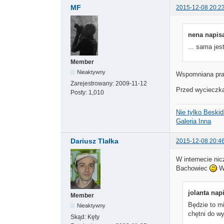
MF
2015-12-08 20:2
nena napisa
... sama je
Member
Nieaktywny
Wspomniana prac
Zarejestrowany:
2009-11-12
Przed wycieczką 
Posty:
1,010
Nie tylko Beski
Galeria Inna
Dariusz Tlałka
2015-12-08 20:4
W internecie ni
Bachowiec
Ws
jolanta napi
Member
Będzie to mi
Nieaktywny
chętni do wy
Skąd:
Kęty