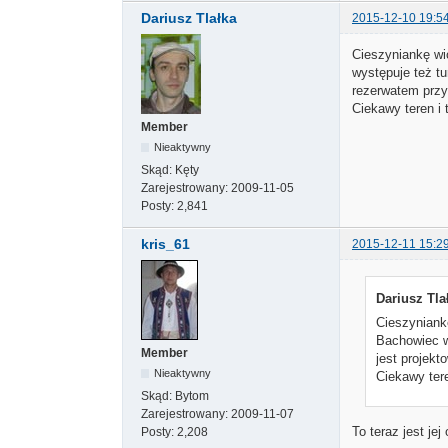
Dariusz Tlałka
2015-12-10 19:5
Cieszyniankę wi
występuje też t
rezerwatem przy
Ciekawy teren i
Member
Nieaktywny
Skąd:
Kęty
Zarejestrowany:
2009-11-05
Posty:
2,841
kris_61
2015-12-11 15:2
Dariusz Tla
Cieszyniank
Bachowiec w
Member
jest projek
Nieaktywny
Ciekawy ter
Skąd:
Bytom
Zarejestrowany:
2009-11-07
To teraz jest jej
Posty:
2,208