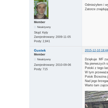
Odmieżyłem i wy
Zatorze znajduj
Member
Nieaktywny
Skąd:
Kęty
Zarejestrowany:
2009-11-05
Posty:
2,841
Gustek
2015-12-10 18:4
Member
Dziękuje MF za 
Nieaktywny
Na pierwszych s
Zarejestrowany:
2010-09-06
Potoki z tego l
Posty:
715
W tym przeważa
Potok Brzezina j
Nad jego brzegam
Warto tam zajrze