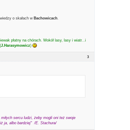
 wiedzy o skałach w
Bachowicach
.
iewak płatny na chórach. Wokół lasy, lasy i wiatr...i
(
J.Harasymowicz
)
3
miłych sercu ludzi, żeby mogli oni też swoje
 ja, albo bardziej" /E. Stachura/