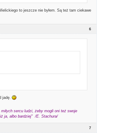
Wielickiego to jeszcze nie byłem. Są też tam ciekawe
6
d jadę.
miłych sercu ludzi, żeby mogli oni też swoje
 ja, albo bardziej" /E. Stachura/
7