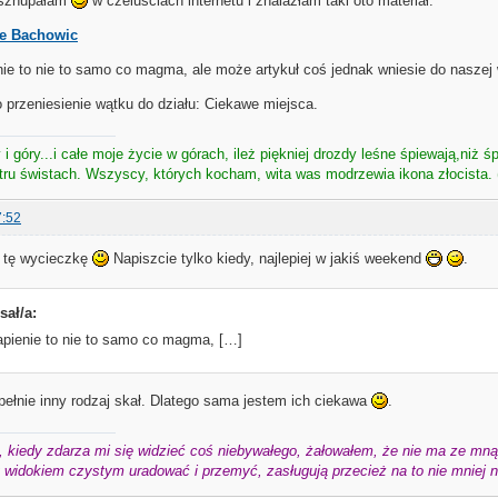
sznupałam
w czeluściach internetu i znalazłam taki oto materiał.
e Bachowic
ie to nie to samo co magma, ale może artykuł coś jednak wniesie do naszej
 przeniesienie wątku do działu: Ciekawe miejsca.
i góry...i całe moje życie w górach, ileż piękniej drozdy leśne śpiewają,niż śp
atru świstach. Wszyscy, których kocham, wita was modrzewia ikona złocista. 
7:52
a tę wycieczkę
Napiszcie tylko kiedy, najlepiej w jakiś weekend
.
sał/a:
pienie to nie to samo co magma, […]
pełnie inny rodzaj skał. Dlatego sama jestem ich ciekawa
.
 kiedy zdarza mi się widzieć coś niebywałego, żałowałem, że nie ma ze mną 
widokiem czystym uradować i przemyć, zasługują przecież na to nie mniej niż