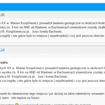
7:49
h XX w Marian Książkiewicz prowadził badania geologiczne w okolicach And
nika że 8 km na NNE od Wadowic w Bachowicach stwierdzone zostały skałk
a M. Książkiewicza pt. Jura i kreda Bachowic.
zegóły i wie gdzie było to miejsce ( współrzędne) i czy jest jeszcze obecnie 
7:14
sał/a:
-tych XX w Marian Książkiewicz prowadził badania geologiczne w okolicach 
h wynika że 8 km na NNE od Wadowic w Bachowicach stwierdzone zostały s
praca M. Książkiewicza pt. Jura i kreda Bachowic.
 szczegóły i wie gdzie było to miejsce ( współrzędne) i czy jest jeszcze obec
powód do odwiedzenia tego miejsca i już dzisiaj na takie odwiedziny umawiam
 nami - info będzie na forum.