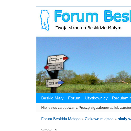
Beskid Mały
Forum
Użytkownicy
Regulami
Nie jesteś zalogowany.
Proszę się zalogować lub zareje
Forum Beskidu Małego
»
Ciekawe miejsca
»
skały 
Strony
1