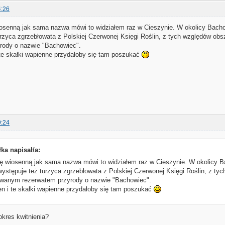
4:26
osenną jak sama nazwa mówi to widziałem raz w Cieszynie. W okolicy Bachow
urzyca zgrzebłowata z Polskiej Czerwonej Księgi Roślin, z tych względów obs
rody o nazwie "Bachowiec".
 te skałki wapienne przydałoby się tam poszukać
9:24
łka napisał/a:
ę wiosenną jak sama nazwa mówi to widziałem raz w Cieszynie. W okolicy Bac
ystępuje też turzyca zgrzebłowata z Polskiej Czerwonej Księgi Roślin, z ty
towanym rezerwatem przyrody o nazwie "Bachowiec".
en i te skałki wapienne przydałoby się tam poszukać
 okres kwitnienia?