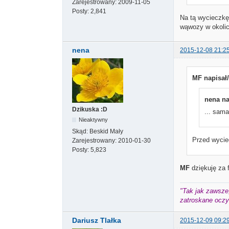
Zarejestrowany:
2009-11-05
Posty:
2,841
Na tą wycieczkę 
wąwozy w okoli
nena
2015-12-08 21:2
MF napisał/
nena na
Dzikuska :D
... sam
Nieaktywny
Skąd:
Beskid Mały
Przed wyciec
Zarejestrowany:
2010-01-30
Posty:
5,823
MF
dziękuję za 
"Tak jak zawsze,
zatroskane oczy 
Dariusz Tlałka
2015-12-09 09:2