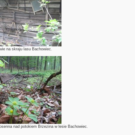
wie na skraju lasu Bachowiec.
osenna nad potokiem Brzezina w lesie Bachowiec.