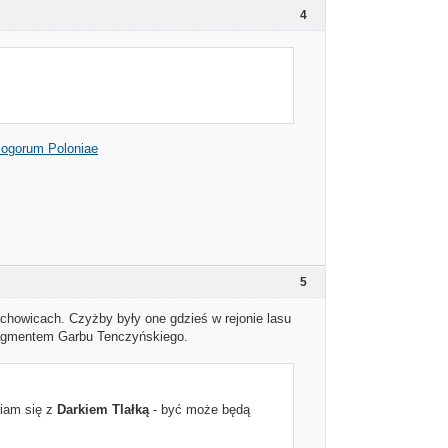
4
logorum Poloniae
5
achowicach. Czyżby były one gdzieś w rejonie lasu
fragmentem Garbu Tenczyńskiego.
wiam się z
Darkiem Tlałką
- być może będą