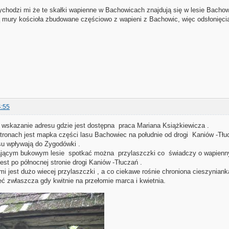
chodzi mi że te skałki wapienne w Bachowicach znajdują się w lesie Bachow
ą mury kościoła zbudowane częściowo z wapieni z Bachowic, więc odsłonięc
4:55
wskazanie adresu gdzie jest dostępna praca Mariana Książkiewicza .
tronach jest mapka części lasu Bachowiec na południe od drogi Kaniów -Tł
asu wpływają do Zygodówki .
jącym bukowym lesie spotkać można przylaszczki co świadczy o wapienny
est po północnej stronie drogi Kaniów -Tłuczań .
i jest dużo wiecej przylaszczki , a co ciekawe rośnie chroniona cieszyniank
ć zwłaszcza gdy kwitnie na przełomie marca i kwietnia.