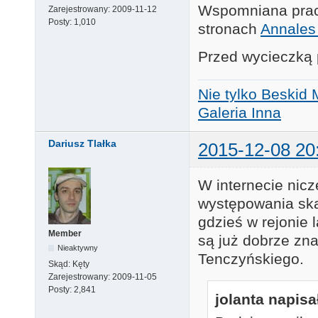
Wspomniana praca
Zarejestrowany:
2009-11-12
Posty:
1,010
stronach
Annales
Przed wycieczką p
Nie tylko Beskid 
Galeria Inna
Dariusz Tlałka
2015-12-08 20
W internecie nicz
występowania sk
gdzieś w rejonie
Member
są już dobrze zn
Nieaktywny
Tenczyńskiego.
Skąd:
Kęty
Zarejestrowany:
2009-11-05
Posty:
2,841
jolanta napisał