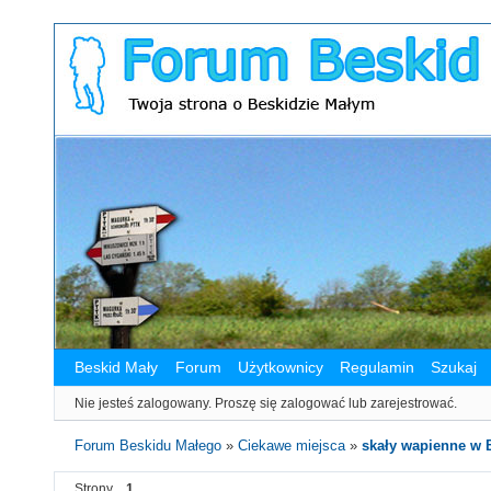
Beskid Mały
Forum
Użytkownicy
Regulamin
Szukaj
Nie jesteś zalogowany.
Proszę się zalogować lub zarejestrować.
Forum Beskidu Małego
»
Ciekawe miejsca
»
skały wapienne w
Strony
1