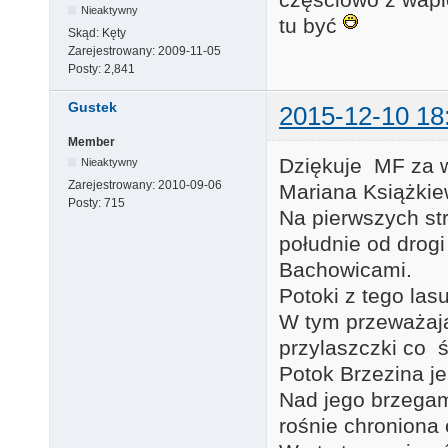
Nieaktywny
tu być
Skąd:
Kęty
Zarejestrowany:
2009-11-05
Posty:
2,841
Gustek
2015-12-10 18
Member
Dziękuje MF za w
Nieaktywny
Zarejestrowany:
2010-09-06
Mariana Książkie
Posty:
715
Na pierwszych st
południe od drog
Bachowicami.
Potoki z tego las
W tym przeważaj
przylaszczki co 
Potok Brzezina je
Nad jego brzegami
rośnie chroniona