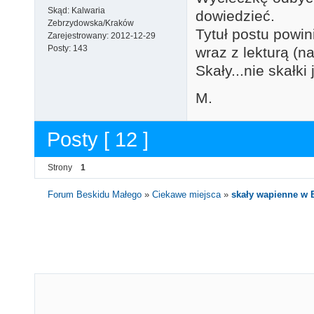
Skąd:
Kalwaria
dowiedzieć.
Zebrzydowska/Kraków
Tytuł postu powin
Zarejestrowany:
2012-12-29
Posty:
143
wraz z lekturą (n
Skały...nie skałki
M.
Posty [ 12 ]
Strony
1
Forum Beskidu Małego
»
Ciekawe miejsca
»
skały wapienne w