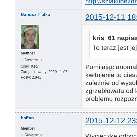
http://szlakiibez
Dariusz Tlałka
2015-12-11 18
kris_61 napisa
To teraz jest je
Member
Nieaktywny
Pomijając anomal
Skąd:
Kęty
Zarejestrowany:
2009-11-05
kwitnienie to ci
Posty:
2,841
zależnie od wyso
zgrzebłowata od k
problemu rozpoz
bcFan
2015-12-12 23
Member
Wycieczkę odbyć
Nieaktywny