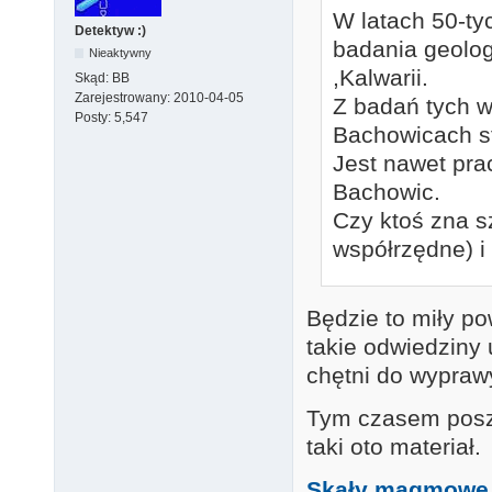
W latach 50-ty
Detektyw :)
badania geolo
Nieaktywny
,Kalwarii.
Skąd:
BB
Zarejestrowany:
2010-04-05
Z badań tych 
Posty:
5,547
Bachowicach st
Jest nawet pra
Bachowic.
Czy ktoś zna sz
współrzędne) i 
Będzie to miły po
takie odwiedziny
chętni do wyprawy
Tym czasem pos
taki oto materiał.
Skały magmowe