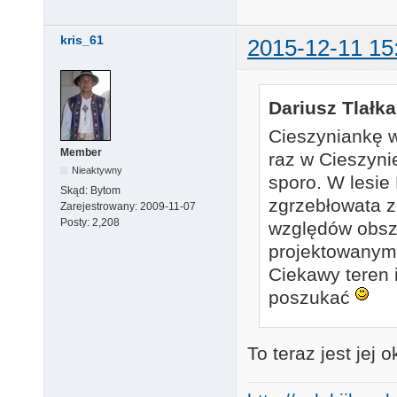
kris_61
2015-12-11 15
Dariusz Tlałka
Cieszyniankę 
Member
raz w Cieszyni
Nieaktywny
sporo. W lesie
Skąd:
Bytom
zgrzebłowata z 
Zarejestrowany:
2009-11-07
Posty:
2,208
względów obsza
projektowanym
Ciekawy teren 
poszukać
To teraz jest jej 