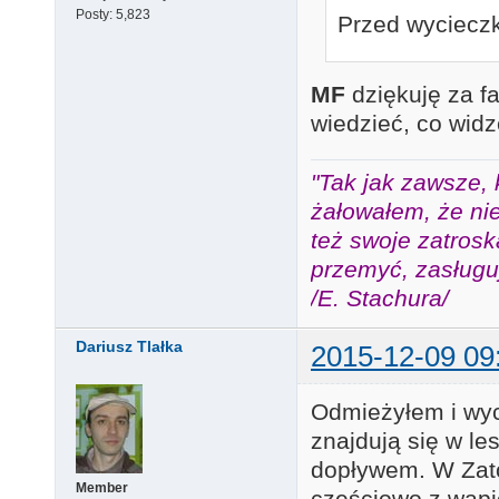
Posty:
5,823
Przed wycieczk
MF
dziękuję za f
wiedzieć, co widz
"Tak jak zawsze, 
żałowałem, że nie
też swoje zatros
przemyć, zasługuj
/E. Stachura/
Dariusz Tlałka
2015-12-09 09
Odmieżyłem i wyc
znajdują się w le
dopływem. W Zat
Member
częściowo z wapi