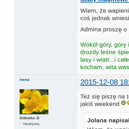
Wiem, że wapieni
coś jednak wnies
Admina proszę o 
Wokół góry, góry i
drozdy leśne śpie
lasy i wiatr...i c
kocham, wita was 
nena
2015-12-08 18
Też się piszę na
jakiś weekend
Dzikuska :D
Jolana napisał
Nieaktywny