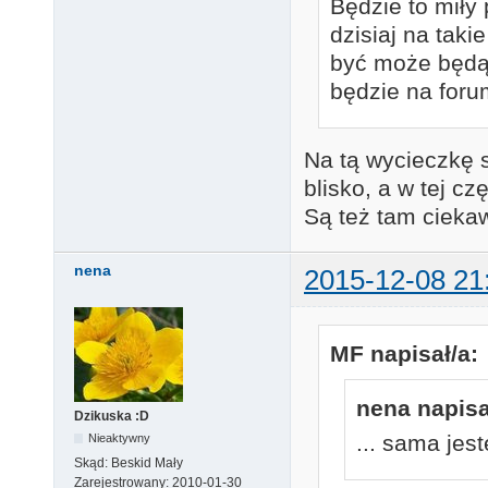
Będzie to miły
dzisiaj na tak
być może będą 
będzie na foru
Na tą wycieczkę 
blisko, a w tej c
Są też tam ciek
nena
2015-12-08 21
MF napisał/a:
nena napisa
Dzikuska :D
... sama jes
Nieaktywny
Skąd:
Beskid Mały
Zarejestrowany:
2010-01-30