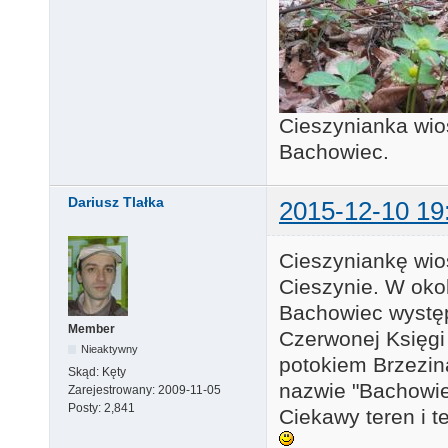
Cieszynianka wio
Bachowiec.
Dariusz Tlałka
2015-12-10 19
Cieszyniankę wio
Cieszynie. W okol
Bachowiec występ
Member
Czerwonej Księgi
Nieaktywny
potokiem Brzezin
Skąd:
Kęty
nazwie "Bachowie
Zarejestrowany:
2009-11-05
Posty:
2,841
Ciekawy teren i t