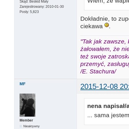
Wiem, że wapie
Skąd:
Beskid Mały
Zarejestrowany:
2010-01-30
Posty:
5,823
Dokładnie, to zup
ciekawa
.
"Tak jak zawsze, 
żałowałem, że nie
też swoje zatros
przemyć, zasługuj
/E. Stachura/
MF
2015-12-08 20
nena napisał/a
... sama jeste
Member
Nieaktywny