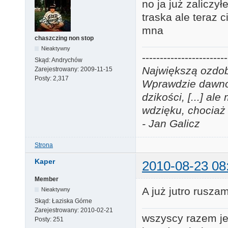
no ja już zalicz
traska ale teraz 
mna
chaszczing non stop
Nieaktywny
------------------------
Skąd:
Andrychów
Największą ozdobą
Zarejestrowany:
2009-11-15
Posty:
2,317
Wprawdzie dawno j
dzikości, [...] a
wdzięku, chociaż 
- Jan Galicz
Strona
Kaper
2010-08-23 08
Member
A już jutro rusz
Nieaktywny
Skąd:
Łaziska Górne
Zarejestrowany:
2010-02-21
wszyscy razem je
Posty:
251