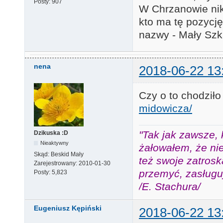
Posty:
907
W Chrzanowie nikt
kto ma tę pozycj
nazwy - Mały Szk
nena
2018-06-22 13
Czy o to chodził
midowicza/
"Tak jak zawsze, 
Dzikuska :D
Nieaktywny
żałowałem, że nie
Skąd:
Beskid Mały
też swoje zatros
Zarejestrowany:
2010-01-30
przemyć, zasługuj
Posty:
5,823
/E. Stachura/
Eugeniusz Kępiński
2018-06-22 13