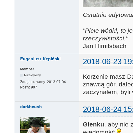
Ostatnio edytowa
"Picie wódki, to
rzeczywistości."
Jan Himilsbach
Eugeniusz Kępiński
2018-06-23 19
Member
Korzenie masz Dar
Nieaktywny
Zarejestrowany:
2013-07-04
znawcą gór, dale
Posty:
907
zaczynałem, byli
darkheush
2018-06-24 15
Gienku
, aby nie
wiadomość