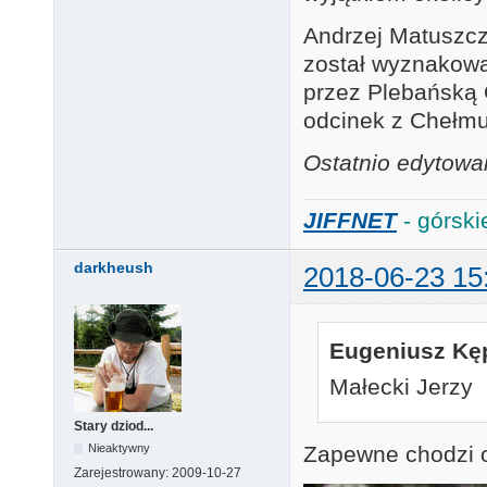
Andrzej Matuszcz
został wyznakowa
przez Plebańską 
odcinek z Chełm
Ostatnio edytowan
JIFFNET
- górski
darkheush
2018-06-23 15
Eugeniusz Kęp
Małecki Jerzy
Stary dziod...
Nieaktywny
Zapewne chodzi 
Zarejestrowany:
2009-10-27