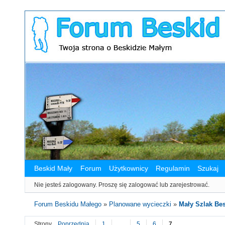
Beskid Mały
Forum
Użytkownicy
Regulamin
Szukaj
Nie jesteś zalogowany.
Proszę się zalogować lub zarejestrować.
Forum Beskidu Małego
»
Planowane wycieczki
»
Mały Szlak Be
Strony
Poprzednia
1
…
5
6
7