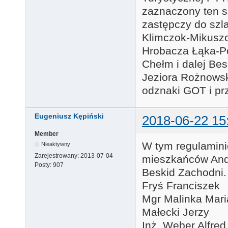
zaznaczony ten s
zastępczy do szl
Klimczok-Mikuszo
Hrobacza Łąka-P
Chełm i dalej B
Jeziora Rożnowski
odznaki GOT i prz
Eugeniusz Kępiński
2018-06-22 15
Member
W tym regulamin
Nieaktywny
Zarejestrowany:
2013-07-04
mieszkańców Andr
Posty:
907
Beskid Zachodni.
Fryś Franciszek
Mgr Malinka Mari
Małecki Jerzy
Inż. Weber Alfred