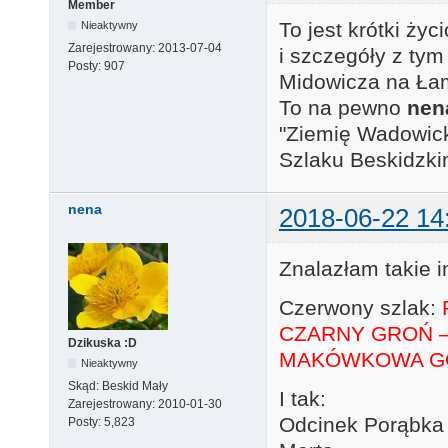
Member
To jest krótki ży
Nieaktywny
Zarejestrowany:
2013-07-04
i szczegóły z ty
Posty:
907
Midowicza na Łam
To na pewno
nen
"Ziemię Wadowick
Szlaku Beskidzki
nena
2018-06-22 14
Znalazłam takie i
Czerwony szlak:
CZARNY GROŃ –
Dzikuska :D
MAKÓWKOWA GÓ
Nieaktywny
Skąd:
Beskid Mały
I tak:
Zarejestrowany:
2010-01-30
Odcinek Porąbka 
Posty:
5,823