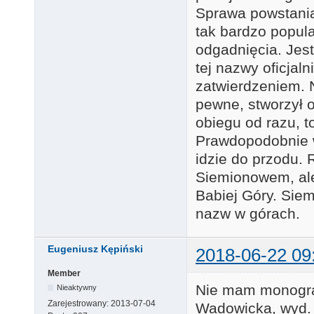
Sprawa powstania 
tak bardzo popula
odgadnięcia. Jest
tej nazwy oficja
zatwierdzeniem. N
pewne, stworzył 
obiegu od razu, t
Prawdopodobnie w 
idzie do przodu.
Siemionowem, ale 
Babiej Góry. Siem
nazw w górach.
Eugeniusz Kępiński
2018-06-22 09
Member
Nie mam monogra
Nieaktywny
Zarejestrowany:
2013-07-04
Wadowicka, wyd. 