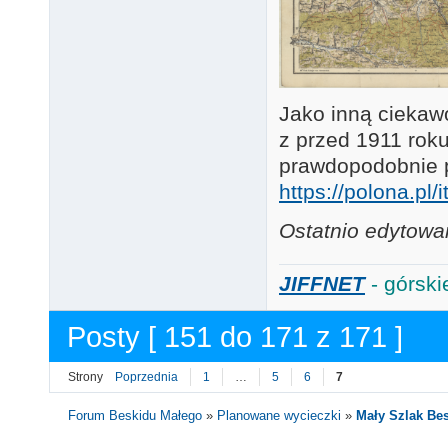
Jako inną ciekaw
z przed 1911 roku
prawdopodobnie 
https://polona.pl
Ostatnio edytowan
JIFFNET
- górski
Posty [ 151 do 171 z 171 ]
Strony
Poprzednia
1
…
5
6
7
Forum Beskidu Małego
»
Planowane wycieczki
»
Mały Szlak Be