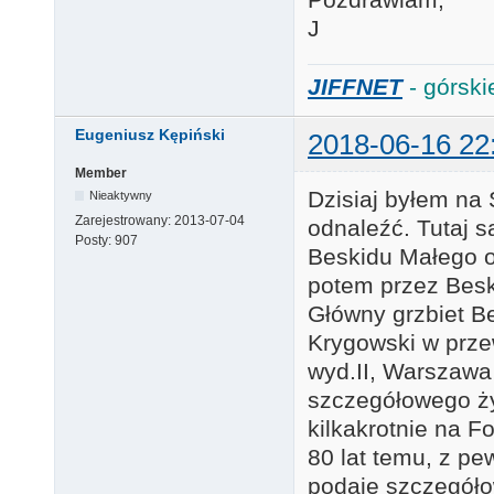
J
JIFFNET
- górski
Eugeniusz Kępiński
2018-06-16 22
Member
Dzisiaj byłem na 
Nieaktywny
Zarejestrowany:
2013-07-04
odnaleźć. Tutaj 
Posty:
907
Beskidu Małego 
potem przez Besk
Główny grzbiet B
Krygowski w prze
wyd.II, Warszawa
szczegółowego ży
kilkakrotnie na 
80 lat temu, z pe
podaje szczegóło