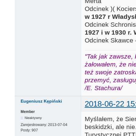
Merta
Odcinek )( Koci
w 1927 r Władys
Odcinek Schroni
1927 i w 1930 r
Odcinek Skawce 
"Tak jak zawsze, 
żałowałem, że nie
też swoje zatros
przemyć, zasługuj
/E. Stachura/
Eugeniusz Kępiński
2018-06-22 15
Member
Myślałem, że Sie
Nieaktywny
Zarejestrowany:
2013-07-04
beskidzki, ale ni
Posty:
907
Turystycznej PTTK