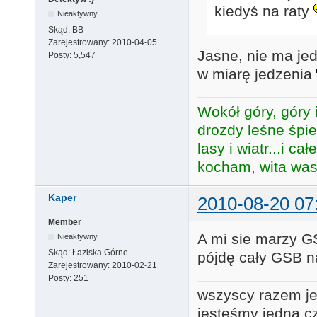
kiedyś na raty
Nieaktywny
Skąd:
BB
Zarejestrowany:
2010-04-05
Jasne, nie ma je
Posty:
5,547
w miarę jedzenia
Wokół góry, góry i
drozdy leśne śpie
lasy i wiatr...i c
kocham, wita was 
Kaper
2010-08-20 07
Member
A mi sie marzy GS
Nieaktywny
Skąd:
Łaziska Górne
pójdę cały GSB n
Zarejestrowany:
2010-02-21
Posty:
251
wszyscy razem je
jesteśmy jedną c