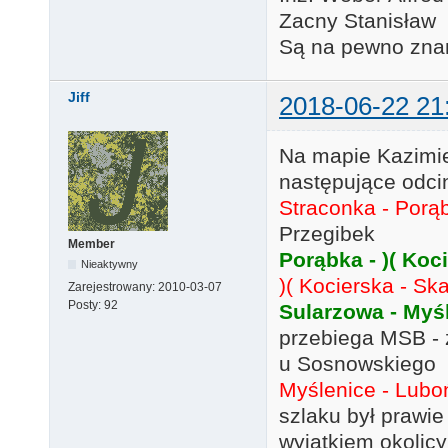
Zacny Stanisław
Są na pewno znan
Jiff
2018-06-22 21
Na mapie Kazimi
następujące odci
Straconka - Porą
Przegibek
Member
Porąbka - )( Koc
Nieaktywny
)( Kocierska - S
Zarejestrowany:
2010-03-07
Posty:
92
Sularzowa - Myś
przebiega MSB - 
u Sosnowskiego
Myślenice - Lubo
szlaku był prawie
wyjątkiem okolicy