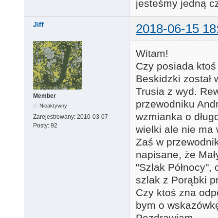
jesteśmy jedną c
Jiff
2018-06-15 18
Witam!
Czy posiada ktoś
Beskidzki zosta
Trusia z wyd. Rew
Member
przewodniku Andr
Nieaktywny
wzmianka o dług
Zarejestrowany:
2010-03-07
Posty:
92
wielki ale nie m
Zaś w przewodnik
napisane, że Mał
"Szlak Północy", 
szlak z Porąbki p
Czy ktoś zna odp
bym o wskazówkę 
Pozdrawiam,