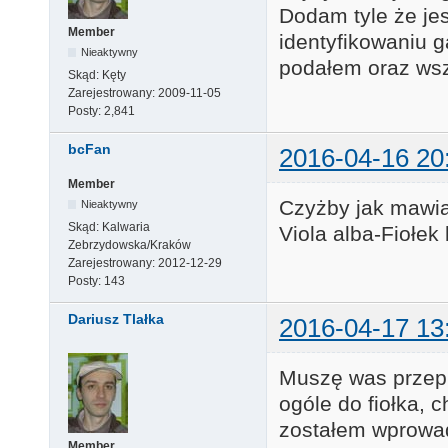
Dodam tyle że jes
Member
identyfikowaniu 
Nieaktywny
podałem oraz wszy
Skąd:
Kęty
Zarejestrowany:
2009-11-05
Posty:
2,841
bcFan
2016-04-16 20
Member
Czyżby jak mawia
Nieaktywny
Skąd:
Kalwaria
Viola alba-Fiołek 
Zebrzydowska/Kraków
Zarejestrowany:
2012-12-29
Posty:
143
Dariusz Tlałka
2016-04-17 13
Muszę was przepro
ogóle do fiołka, 
zostałem wprowad
Member