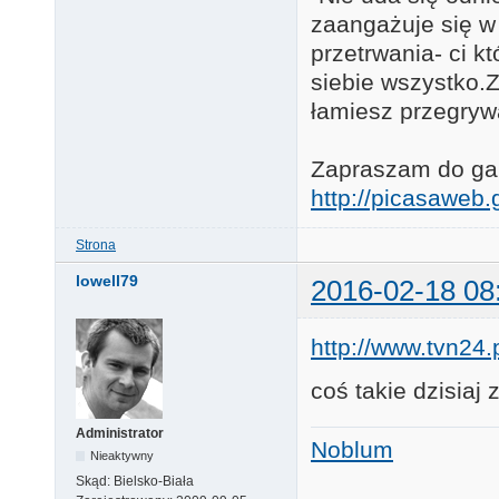
zaangażuje się w
przetrwania- ci k
siebie wszystko.Za
łamiesz przegryw
Zapraszam do gale
http://picasawe
Strona
lowell79
2016-02-18 08
http://www.tvn24.
coś takie dzisia
Administrator
Noblum
Nieaktywny
Skąd:
Bielsko-Biała