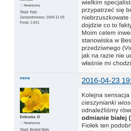
wielkim specjalis
Nieaktywny
przypatrzeć się b
Skąd:
Kęty
niebrzuszkowate n
Zarejestrowany:
2009-11-05
Posty:
2,841
dojdzie co to fakt
Moim celem inwen
stanowiska w Besk
przedziwnego (Vio
jak na razie nie u
właśnie mi chodz
nena
2016-04-23 19
Kolejna sensacja 
cieszynianki wio
odnaleźliśmy rów
odmianie białej 
Dzikuska :D
Nieaktywny
Fiołek ten podob
Skąd:
Beskid Mały