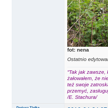
fot: nena
Ostatnio edytowa
"Tak jak zawsze, 
żałowałem, że nie
też swoje zatros
przemyć, zasługuj
/E. Stachura/
Dariusz Tlałka