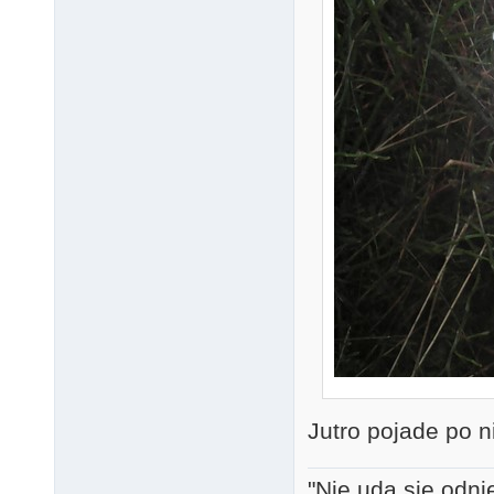
Jutro pojade po ni
"Nie uda się odni