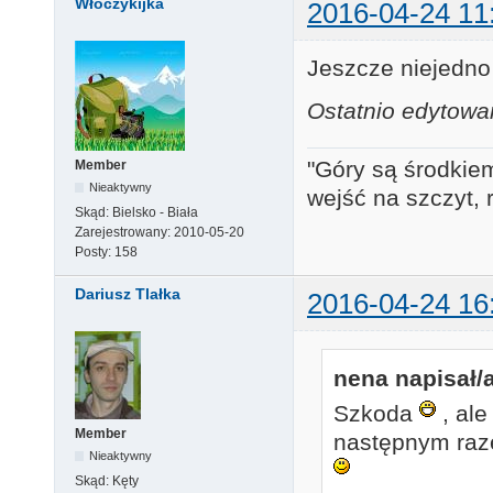
Włóczykijka
2016-04-24 11
Jeszcze niejedn
Ostatnio edytowa
"Góry są środkiem
Member
Nieaktywny
wejść na szczyt, 
Skąd:
Bielsko - Biała
Zarejestrowany:
2010-05-20
Posty:
158
Dariusz Tlałka
2016-04-24 16
nena napisał/a
Szkoda
, ale
Member
następnym raz
Nieaktywny
Skąd:
Kęty