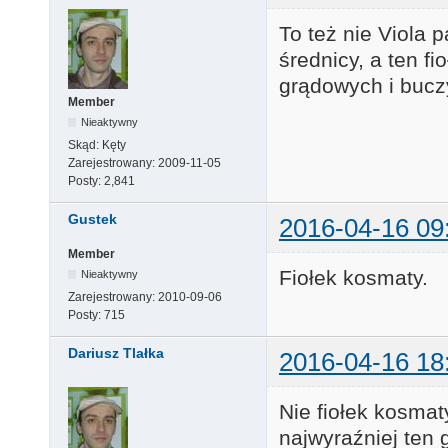
To też nie Viola p
średnicy, a ten f
grądowych i bucz
Member
Nieaktywny
Skąd:
Kęty
Zarejestrowany:
2009-11-05
Posty:
2,841
Gustek
2016-04-16 09
Member
Fiołek kosmaty.
Nieaktywny
Zarejestrowany:
2010-09-06
Posty:
715
Dariusz Tlałka
2016-04-16 18
Nie fiołek kosmaty
najwyraźniej ten 