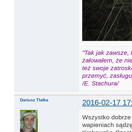
"Tak jak zawsze, 
żałowałem, że nie
też swoje zatros
przemyć, zasługuj
/E. Stachura/
Dariusz Tlałka
2016-02-17 17
Wszystko dobrze 
wapieniach sądzę