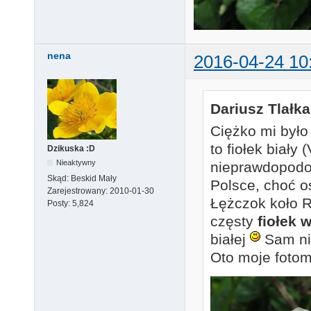
nena
2016-04-24 10
Dariusz Tlałka
Ciężko mi było
to fiołek biały 
Dzikuska :D
Nieaktywny
nieprawdopodo
Skąd:
Beskid Mały
Polsce, choć o
Zarejestrowany:
2010-01-30
Łężczok koło 
Posty:
5,824
częsty
fiołek 
białej
Sam ni
Oto moje foto