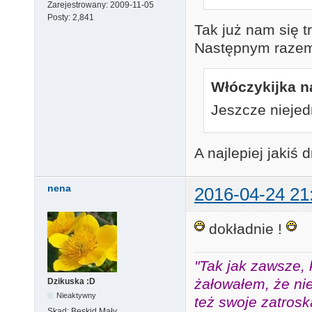
Zarejestrowany:
2009-11-05
Posty:
2,841
Tak już nam się t
Następnym razem
Włóczykijka na
Jeszcze nieje
A najlepiej jakiś
nena
2016-04-24 21
dokładnie !
"Tak jak zawsze, 
żałowałem, że nie
Dzikuska :D
Nieaktywny
też swoje zatros
Skąd:
Beskid Mały