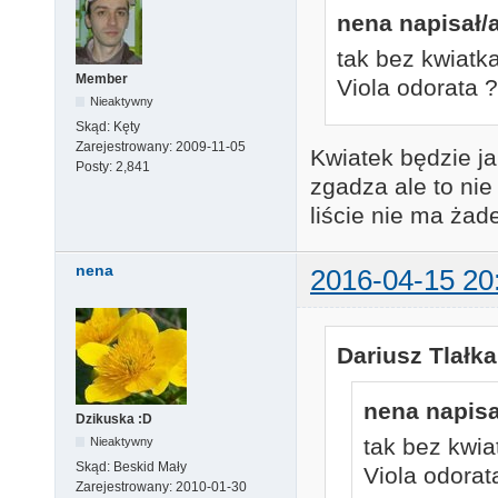
nena napisał/a
tak bez kwiatk
Member
Viola odorata ?
Nieaktywny
Skąd:
Kęty
Zarejestrowany:
2009-11-05
Kwiatek będzie j
Posty:
2,841
zgadza ale to nie
liście nie ma żad
nena
2016-04-15 20
Dariusz Tlałka
nena napisa
Dzikuska :D
tak bez kwia
Nieaktywny
Skąd:
Beskid Mały
Viola odorat
Zarejestrowany:
2010-01-30