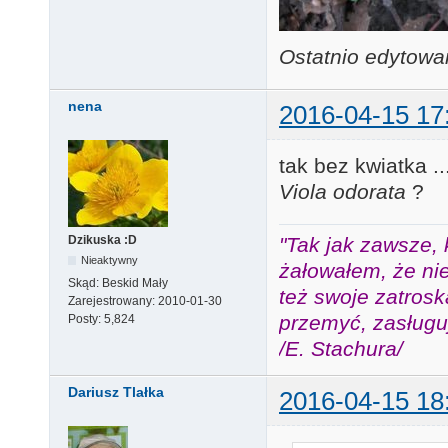
Ostatnio edytowa
nena
2016-04-15 17
tak bez kwiatka .
Viola odorata
?
"Tak jak zawsze, 
Dzikuska :D
Nieaktywny
żałowałem, że nie
Skąd:
Beskid Mały
też swoje zatros
Zarejestrowany:
2010-01-30
przemyć, zasługuj
Posty:
5,824
/E. Stachura/
Dariusz Tlałka
2016-04-15 18