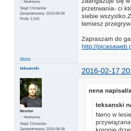
zaangażuje się w
Nieaktywny
przetrwania- ci k
Skąd:
Chrzanów
Zarejestrowany:
2010-08-08
siebie wszystko.Za
Posty:
1,015
łamiesz przegryw
Zapraszam do gale
http://picasawe
Strona
teksanski
2016-02-17 20
nena napisał/a
teksanski n
Member
Neno w lesie
Nieaktywny
przywiązana 
Skąd:
Chrzanów
koronie drze
Zarejestrowany:
2010-08-08