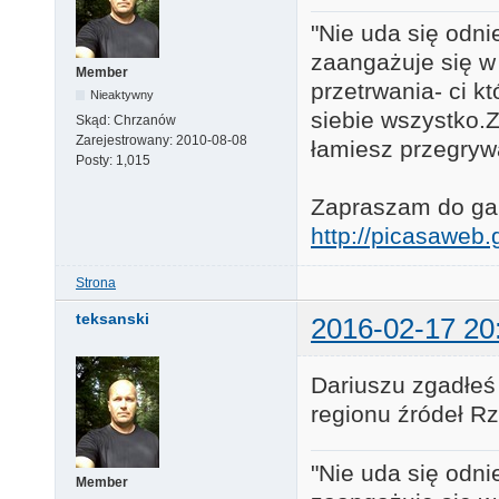
"Nie uda się odni
zaangażuje się w
Member
przetrwania- ci k
Nieaktywny
siebie wszystko.Za
Skąd:
Chrzanów
Zarejestrowany:
2010-08-08
łamiesz przegryw
Posty:
1,015
Zapraszam do gale
http://picasawe
Strona
teksanski
2016-02-17 20
Dariuszu zgadłeś 
regionu źródeł R
"Nie uda się odni
Member