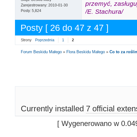
przemyć, zasługuj
Zarejestrowany:
2010-01-30
/E. Stachura/
Posty:
5,824
Posty [ 26 do 47 z 47 ]
Strony
Poprzednia
1
2
Forum Beskidu Małego
»
Flora Beskidu Małego
»
Co to za roślin
Currently installed
7 official exte
[ Wygenerowano w 0.049