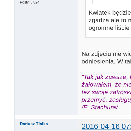
Posty:
5,824
Kwiatek będzie
zgadza ale to 
ogromne liście
Na zdjęciu nie wi
odniesienia. W t
"Tak jak zawsze, 
żałowałem, że nie
też swoje zatros
przemyć, zasługuj
/E. Stachura/
Dariusz Tlałka
2016-04-16 07