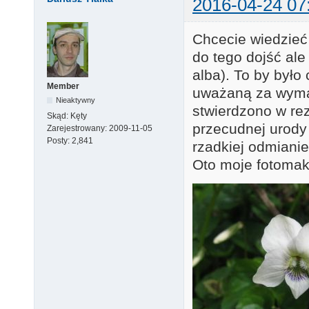
2016-04-24 07
Chcecie wiedzieć 
do tego dojść ale
alba). To by był
Member
uważaną za wymar
Nieaktywny
stwierdzono w re
Skąd:
Kęty
przecudnej urody 
Zarejestrowany:
2009-11-05
Posty:
2,841
rzadkiej odmianie
Oto moje fotoma