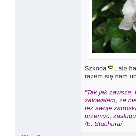
Szkoda
, ale b
razem się nam u
"Tak jak zawsze, 
żałowałem, że nie
też swoje zatros
przemyć, zasługuj
/E. Stachura/