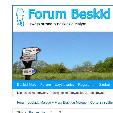
Beskid Mały
Forum
Użytkownicy
Regulamin
Szukaj
Nie jesteś zalogowany.
Proszę się zalogować lub zarejestrować.
Forum Beskidu Małego
»
Flora Beskidu Małego
»
Co to za roślin
Strony
Poprzednia
1
2