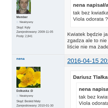
nena napisał/a
tak bez kwiatk
Member
Viola odorata ?
Nieaktywny
Skąd:
Kęty
Zarejestrowany:
2009-11-05
Kwiatek będzie j
Posty:
2,841
zgadza ale to nie
liście nie ma żad
nena
2016-04-15 20
Dariusz Tlałka
nena napisa
Dzikuska :D
tak bez kwia
Nieaktywny
Skąd:
Beskid Mały
Viola odorat
Zarejestrowany:
2010-01-30