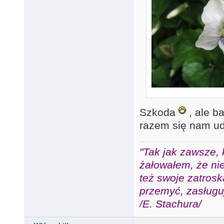
Szkoda
, ale b
razem się nam u
"Tak jak zawsze, 
żałowałem, że nie
też swoje zatros
przemyć, zasługuj
/E. Stachura/