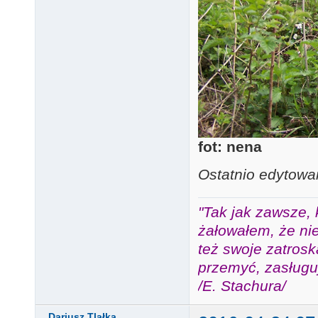
fot: nena
Ostatnio edytowa
"Tak jak zawsze, 
żałowałem, że nie
też swoje zatros
przemyć, zasługuj
/E. Stachura/
Dariusz Tlałka