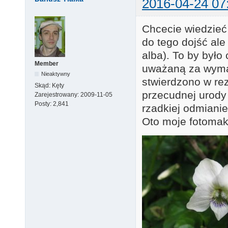
2016-04-24 07
Chcecie wiedzieć 
do tego dojść ale
alba). To by był
Member
uważaną za wymar
Nieaktywny
stwierdzono w re
Skąd:
Kęty
przecudnej urody 
Zarejestrowany:
2009-11-05
Posty:
2,841
rzadkiej odmianie
Oto moje fotoma