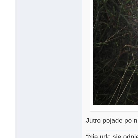
Jutro pojade po ni
"Nie uda się odni