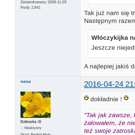
Zarejestrowany:
2009-11-05
Posty:
2,841
Tak już nam się t
Następnym razem
Włóczykijka na
Jeszcze nieje
A najlepiej jakiś
nena
2016-04-24 21
dokładnie !
"Tak jak zawsze, 
żałowałem, że nie
Dzikuska :D
Nieaktywny
też swoje zatros
Skąd:
Beskid Mały