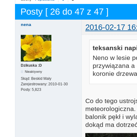
Posty [ 26 do 47 z 47 ]
nena
2016-02-17 16
teksanski napi
Neno w lesie p
przywiązana a 
Dzikuska :D
Nieaktywny
koronie drzewa
Skąd:
Beskid Mały
Zarejestrowany:
2010-01-30
Posty:
5,823
Co do tego ustroj
meteorologiczna.
balonik pękł i wy
dokąd ma dotrzeć