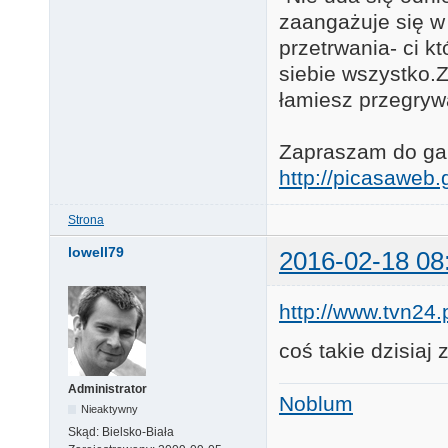
zaangażuje się w
przetrwania- ci k
siebie wszystko.Za
łamiesz przegryw
Zapraszam do gale
http://picasawe
Strona
lowell79
2016-02-18 08
http://www.tvn24.
coś takie dzisia
Administrator
Noblum
Nieaktywny
Skąd:
Bielsko-Biała