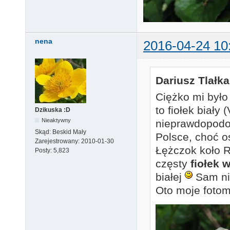
nena
2016-04-24 10
Dariusz Tlałka
Ciężko mi było
to fiołek biały 
Dzikuska :D
Nieaktywny
nieprawdopodo
Skąd:
Beskid Mały
Polsce, choć o
Zarejestrowany:
2010-01-30
Łężczok koło 
Posty:
5,823
częsty
fiołek 
białej
Sam ni
Oto moje foto