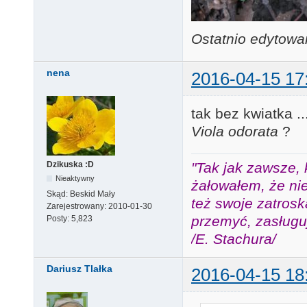
Ostatnio edytowa
nena
2016-04-15 17
tak bez kwiatka .
Viola odorata
?
"Tak jak zawsze, 
Dzikuska :D
Nieaktywny
żałowałem, że nie
Skąd:
Beskid Mały
też swoje zatros
Zarejestrowany:
2010-01-30
przemyć, zasługuj
Posty:
5,823
/E. Stachura/
Dariusz Tlałka
2016-04-15 18