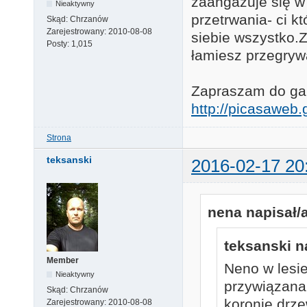
zaangażuje się w
Nieaktywny
przetrwania- ci k
Skąd:
Chrzanów
Zarejestrowany:
2010-08-08
siebie wszystko.Za
Posty:
1,015
łamiesz przegryw
Zapraszam do gale
http://picasawe
Strona
teksanski
2016-02-17 20
nena napisał/a
teksanski n
Member
Neno w lesie
Nieaktywny
przywiązana 
Skąd:
Chrzanów
koronie drze
Zarejestrowany:
2010-08-08