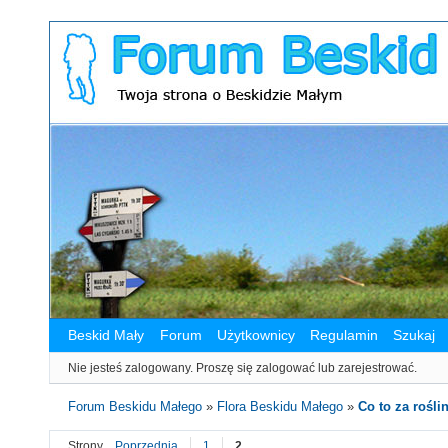
Beskid Mały
Forum
Użytkownicy
Regulamin
Szukaj
Nie jesteś zalogowany.
Proszę się zalogować lub zarejestrować.
Forum Beskidu Małego
»
Flora Beskidu Małego
»
Co to za roślin
Strony
Poprzednia
1
2