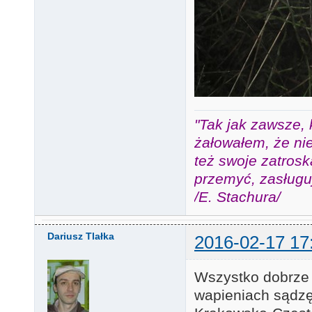
"Tak jak zawsze, 
żałowałem, że nie
też swoje zatros
przemyć, zasługuj
/E. Stachura/
Dariusz Tlałka
2016-02-17 17
Wszystko dobrze 
wapieniach sądzę