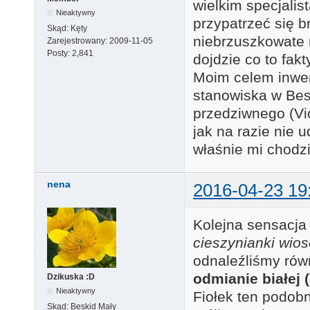
wielkim specjalis
Nieaktywny
przypatrzeć się b
Skąd:
Kęty
niebrzuszkowate n
Zarejestrowany:
2009-11-05
Posty:
2,841
dojdzie co to fakt
Moim celem inwen
stanowiska w Besk
przedziwnego (Vio
jak na razie nie u
właśnie mi chodz
nena
2016-04-23 19
Kolejna sensacja 
cieszynianki wio
odnaleźliśmy rów
odmianie białej 
Dzikuska :D
Nieaktywny
Fiołek ten podob
Skąd:
Beskid Mały