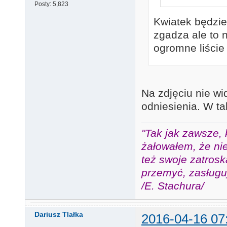
Posty:
5,823
Kwiatek będzie
zgadza ale to 
ogromne liście
Na zdjęciu nie wi
odniesienia. W t
"Tak jak zawsze, 
żałowałem, że nie
też swoje zatros
przemyć, zasługuj
/E. Stachura/
Dariusz Tlałka
2016-04-16 07