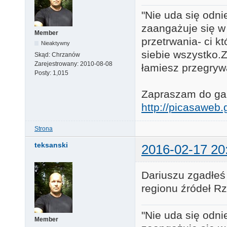
"Nie uda się odni
zaangażuje się w
Member
przetrwania- ci k
Nieaktywny
siebie wszystko.Za
Skąd:
Chrzanów
Zarejestrowany:
2010-08-08
łamiesz przegryw
Posty:
1,015
Zapraszam do gale
http://picasawe
Strona
teksanski
2016-02-17 20
Dariuszu zgadłeś 
regionu źródeł R
"Nie uda się odni
Member