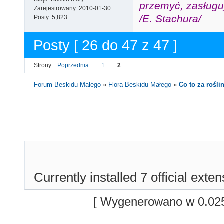
przemyć, zasługuj
Zarejestrowany:
2010-01-30
/E. Stachura/
Posty:
5,823
Posty [ 26 do 47 z 47 ]
Strony
Poprzednia
1
2
Forum Beskidu Małego
»
Flora Beskidu Małego
»
Co to za roślin
Currently installed
7 official exte
[ Wygenerowano w 0.025