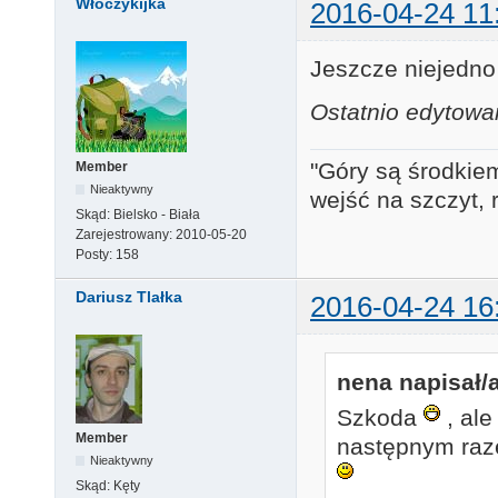
Włóczykijka
2016-04-24 11
Jeszcze niejedn
Ostatnio edytowa
"Góry są środkiem
Member
Nieaktywny
wejść na szczyt, 
Skąd:
Bielsko - Biała
Zarejestrowany:
2010-05-20
Posty:
158
Dariusz Tlałka
2016-04-24 16
nena napisał/a
Szkoda
, ale
Member
następnym raz
Nieaktywny
Skąd:
Kęty