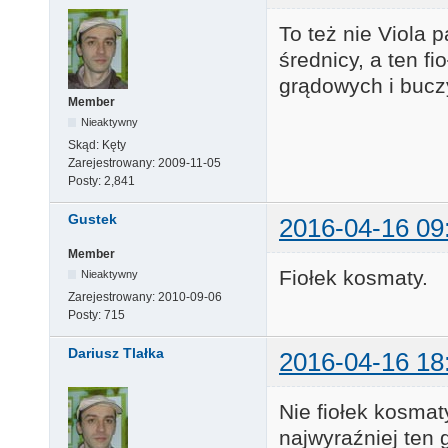
To też nie Viola p
średnicy, a ten f
grądowych i bucz
Member
Nieaktywny
Skąd:
Kęty
Zarejestrowany:
2009-11-05
Posty:
2,841
Gustek
2016-04-16 09
Member
Fiołek kosmaty.
Nieaktywny
Zarejestrowany:
2010-09-06
Posty:
715
Dariusz Tlałka
2016-04-16 18
Nie fiołek kosmaty
najwyraźniej ten 