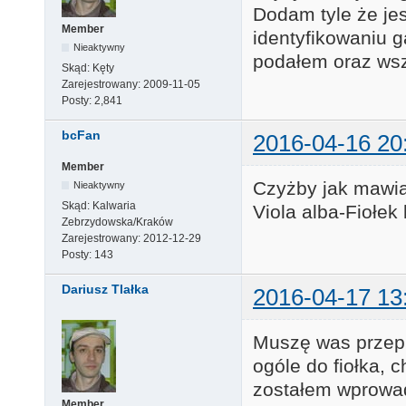
Dodam tyle że jes
Member
identyfikowaniu 
Nieaktywny
podałem oraz wszy
Skąd:
Kęty
Zarejestrowany:
2009-11-05
Posty:
2,841
bcFan
2016-04-16 20
Member
Czyżby jak mawia
Nieaktywny
Skąd:
Kalwaria
Viola alba-Fiołek 
Zebrzydowska/Kraków
Zarejestrowany:
2012-12-29
Posty:
143
Dariusz Tlałka
2016-04-17 13
Muszę was przepro
ogóle do fiołka, 
zostałem wprowad
Member