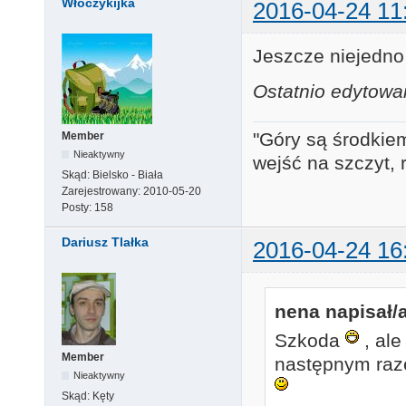
Włóczykijka
2016-04-24 11
Jeszcze niejedn
Ostatnio edytowa
"Góry są środkiem
Member
Nieaktywny
wejść na szczyt, 
Skąd:
Bielsko - Biała
Zarejestrowany:
2010-05-20
Posty:
158
Dariusz Tlałka
2016-04-24 16
nena napisał/a
Szkoda
, ale
Member
następnym raz
Nieaktywny
Skąd:
Kęty