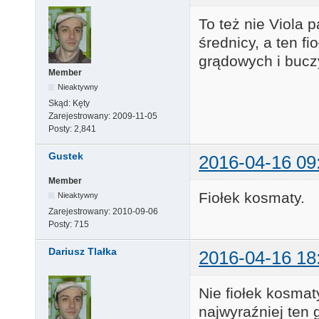
To też nie Viola p
średnicy, a ten f
grądowych i bucz
Member
Nieaktywny
Skąd:
Kęty
Zarejestrowany:
2009-11-05
Posty:
2,841
Gustek
2016-04-16 09
Member
Fiołek kosmaty.
Nieaktywny
Zarejestrowany:
2010-09-06
Posty:
715
Dariusz Tlałka
2016-04-16 18
Nie fiołek kosmaty
najwyraźniej ten 