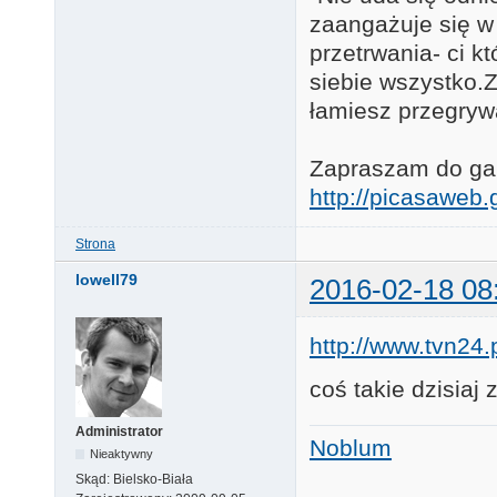
zaangażuje się w
przetrwania- ci k
siebie wszystko.Za
łamiesz przegryw
Zapraszam do gale
http://picasawe
Strona
lowell79
2016-02-18 08
http://www.tvn24.
coś takie dzisia
Administrator
Noblum
Nieaktywny
Skąd:
Bielsko-Biała