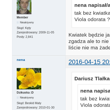
nena napisał/a
tak bez kwiatk
Member
Viola odorata ?
Nieaktywny
Skąd:
Kęty
Zarejestrowany:
2009-11-05
Kwiatek będzie j
Posty:
2,841
zgadza ale to nie
liście nie ma żad
nena
2016-04-15 20
Dariusz Tlałka
nena napisa
Dzikuska :D
tak bez kwia
Nieaktywny
Skąd:
Beskid Mały
Viola odorat
Zarejestrowany:
2010-01-30