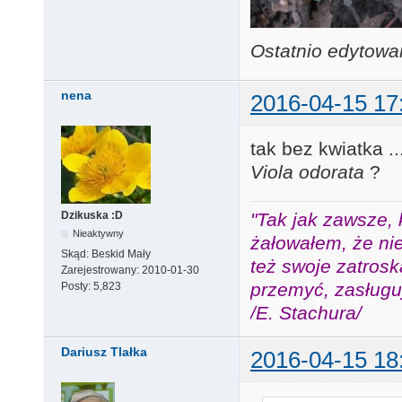
Ostatnio edytowa
nena
2016-04-15 17
tak bez kwiatka .
Viola odorata
?
"Tak jak zawsze, 
Dzikuska :D
Nieaktywny
żałowałem, że nie
Skąd:
Beskid Mały
też swoje zatros
Zarejestrowany:
2010-01-30
przemyć, zasługuj
Posty:
5,823
/E. Stachura/
Dariusz Tlałka
2016-04-15 18