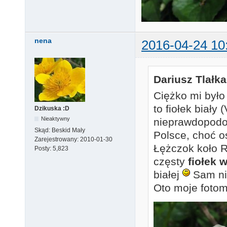
nena
2016-04-24 10
Dariusz Tlałka
Ciężko mi było
to fiołek biały 
Dzikuska :D
Nieaktywny
nieprawdopodo
Skąd:
Beskid Mały
Polsce, choć o
Zarejestrowany:
2010-01-30
Łężczok koło 
Posty:
5,823
częsty
fiołek 
białej
Sam ni
Oto moje foto