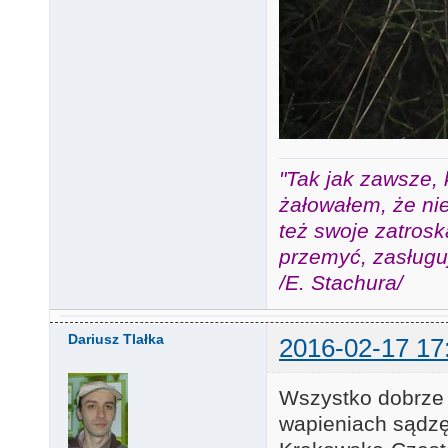
"Tak jak zawsze, 
żałowałem, że nie
też swoje zatros
przemyć, zasługuj
/E. Stachura/
Dariusz Tlałka
2016-02-17 17
Wszystko dobrze 
wapieniach sądzę