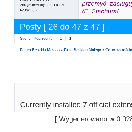
przemyć, zasługuj
Zarejestrowany:
2010-01-30
/E. Stachura/
Posty:
5,823
Posty [ 26 do 47 z 47 ]
Strony
Poprzednia
1
2
Forum Beskidu Małego
»
Flora Beskidu Małego
»
Co to za roślin
Currently installed
7 official exte
[ Wygenerowano w 0.028