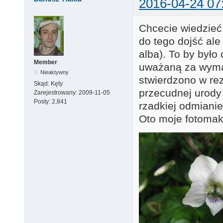
2016-04-24 07
Chcecie wiedzieć 
do tego dojść ale
alba). To by był
Member
uważaną za wymar
Nieaktywny
stwierdzono w re
Skąd:
Kęty
przecudnej urody 
Zarejestrowany:
2009-11-05
Posty:
2,841
rzadkiej odmianie
Oto moje fotoma