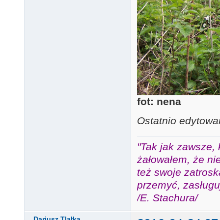
fot: nena
Ostatnio edytowa
"Tak jak zawsze, 
żałowałem, że nie
też swoje zatros
przemyć, zasługuj
/E. Stachura/
Dariusz Tlałka