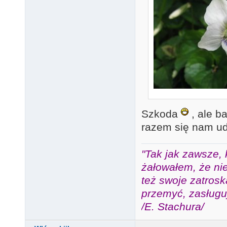
Szkoda
, ale b
razem się nam u
"Tak jak zawsze, 
żałowałem, że nie
też swoje zatros
przemyć, zasługuj
/E. Stachura/