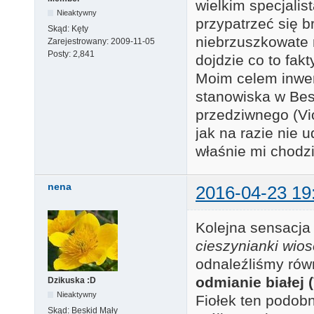
wielkim specjalis
Nieaktywny
przypatrzeć się b
Skąd:
Kęty
niebrzuszkowate n
Zarejestrowany:
2009-11-05
Posty:
2,841
dojdzie co to fakt
Moim celem inwen
stanowiska w Besk
przedziwnego (Vio
jak na razie nie u
właśnie mi chodz
nena
2016-04-23 19
Kolejna sensacja 
cieszynianki wio
odnaleźliśmy rów
odmianie białej 
Dzikuska :D
Nieaktywny
Fiołek ten podob
Skąd:
Beskid Mały