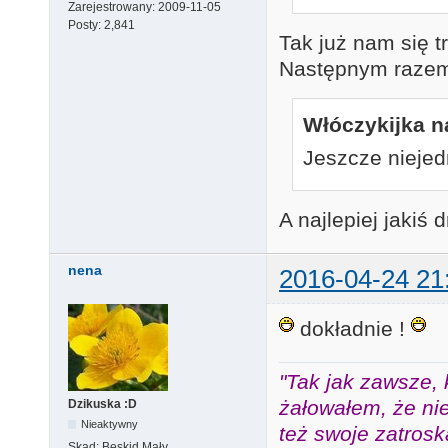
Zarejestrowany:
2009-11-05
Posty:
2,841
Tak już nam się t
Następnym razem
Włóczykijka na
Jeszcze nieje
A najlepiej jakiś
nena
2016-04-24 21
dokładnie !
"Tak jak zawsze, 
żałowałem, że nie
Dzikuska :D
Nieaktywny
też swoje zatros
Skąd:
Beskid Mały