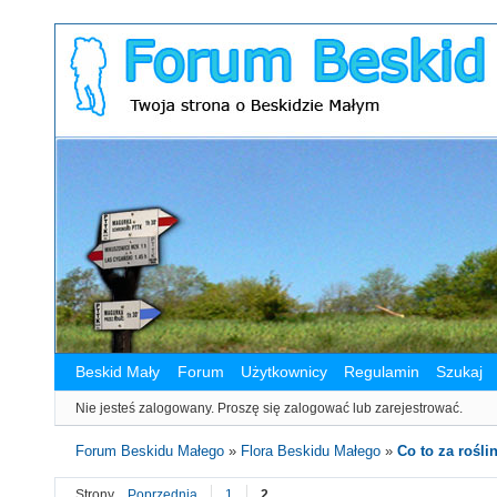
Beskid Mały
Forum
Użytkownicy
Regulamin
Szukaj
Nie jesteś zalogowany.
Proszę się zalogować lub zarejestrować.
Forum Beskidu Małego
»
Flora Beskidu Małego
»
Co to za roślin
Strony
Poprzednia
1
2