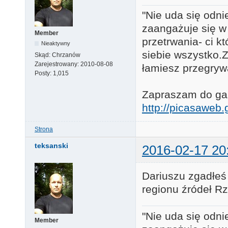
"Nie uda się odni
zaangażuje się w
Member
przetrwania- ci k
Nieaktywny
siebie wszystko.Za
Skąd:
Chrzanów
Zarejestrowany:
2010-08-08
łamiesz przegryw
Posty:
1,015
Zapraszam do gale
http://picasawe
Strona
teksanski
2016-02-17 20
Dariuszu zgadłeś 
regionu źródeł R
"Nie uda się odni
Member