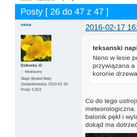
Posty [ 26 do 47 z 47 ]
nena
2016-02-17 16
teksanski napi
Neno w lesie p
przywiązana a 
Dzikuska :D
Nieaktywny
koronie drzewa
Skąd:
Beskid Mały
Zarejestrowany:
2010-01-30
Posty:
5,823
Co do tego ustroj
meteorologiczna.
balonik pękł i wy
dokąd ma dotrzeć