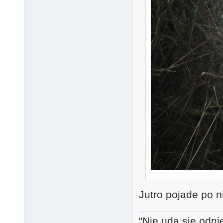
Jutro pojade po ni
"Nie uda się odni