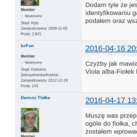
Dodam tyle że jes
Member
identyfikowaniu 
Nieaktywny
podałem oraz wszy
Skąd:
Kęty
Zarejestrowany:
2009-11-05
Posty:
2,841
bcFan
2016-04-16 20
Member
Czyżby jak mawia
Nieaktywny
Skąd:
Kalwaria
Viola alba-Fiołek 
Zebrzydowska/Kraków
Zarejestrowany:
2012-12-29
Posty:
143
Dariusz Tlałka
2016-04-17 13
Muszę was przepro
ogóle do fiołka, 
zostałem wprowad
Member