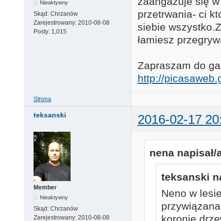
zaangażuje się w
Nieaktywny
przetrwania- ci k
Skąd:
Chrzanów
Zarejestrowany:
2010-08-08
siebie wszystko.Za
Posty:
1,015
łamiesz przegryw
Zapraszam do gale
http://picasawe
Strona
teksanski
2016-02-17 20
nena napisał/a
teksanski n
Member
Neno w lesie
Nieaktywny
przywiązana 
Skąd:
Chrzanów
koronie drze
Zarejestrowany:
2010-08-08