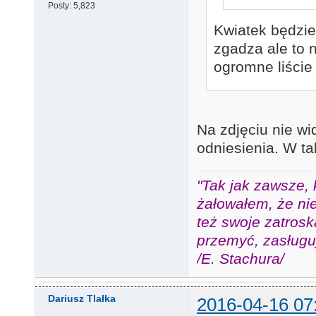
Posty:
5,823
Kwiatek będzie
zgadza ale to 
ogromne liście
Na zdjęciu nie wi
odniesienia. W t
"Tak jak zawsze, 
żałowałem, że nie
też swoje zatros
przemyć, zasługuj
/E. Stachura/
Dariusz Tlałka
2016-04-16 07