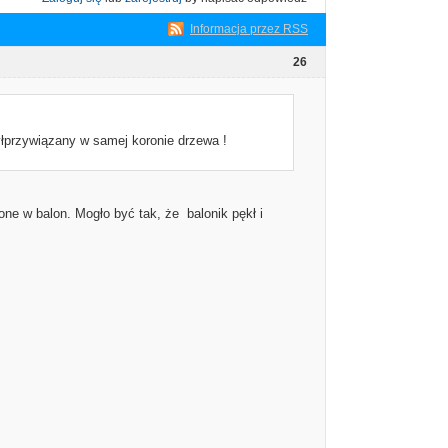
Informacja przez RSS
26
yłprzywiązany w samej koronie drzewa !
one w balon. Mogło być tak, że balonik pękł i