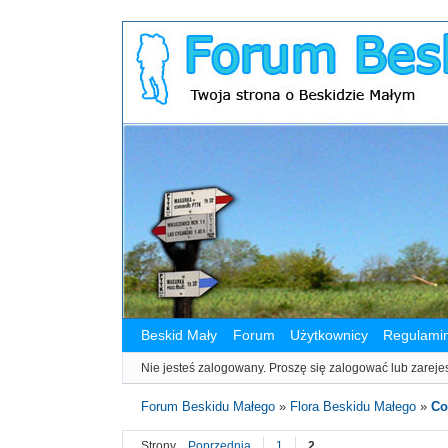
Beskid Mały
Forum
Użytkownicy
Regulami
Nie jesteś zalogowany.
Proszę się zalogować lub zareje
Forum Beskidu Małego
»
Flora Beskidu Małego
»
Co
Strony
Poprzednia
1
2