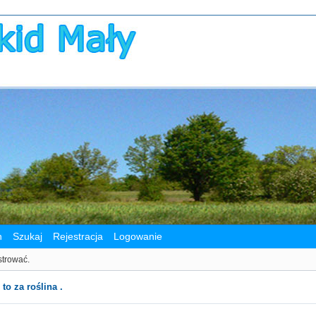
n
Szukaj
Rejestracja
Logowanie
strować.
 to za roślina .