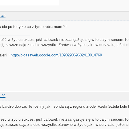
5:48
 ide po to tylko co z tym zrobic mam ?!
ieść w życiu sukces, jeśli człowiek nie zaangażuje się w to całym sercem.To
sji, zawsze dają z siebie wszystko.Zarówno w życiu jak i w survivalu, jeżeli 
lerii :
http://picasaweb.google.com/109029069602413014760
7:29
 bardzo dobrze. Te rośliny jak i sonda są z regionu źródeł Rzeki Sztoła koł
ieść w życiu sukces, jeśli człowiek nie zaangażuje się w to całym sercem.To
sji, zawsze dają z siebie wszystko.Zarówno w życiu jak i w survivalu, jeżeli 