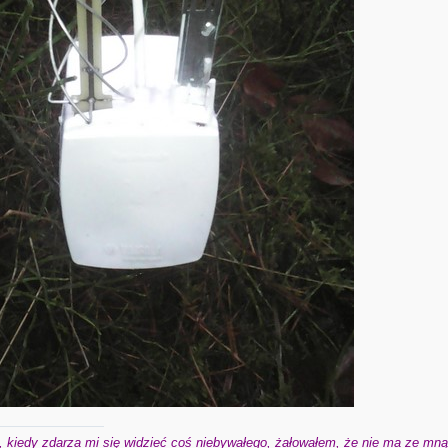
 kiedy zdarza mi się widzieć coś niebywałego, żałowałem, że nie ma ze mną 