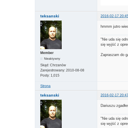
teksanski
2016-02-17 20:4
hmmm jutro wiec
"Nie uda się odn
się wyjść z opre
Member
Zapraszam do ga
Nieaktywny
Skąd:
Chrzanów
Zarejestrowany:
2010-08-08
Posty:
1,015
Strona
teksanski
2016-02-17 20:4
Dariuszu zgadłeś
"Nie uda się odn
się wyjść z opre