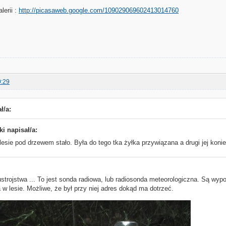
lerii :
http://picasaweb.google.com/109029069602413014760
0:29
ł/a:
ki napisał/a:
esie pod drzewem stało. Była do tego tka żyłka przywiązana a drugi jej koni
strojstwa ... To jest sonda radiowa, lub radiosonda meteorologiczna. Są wyp
 w lesie. Możliwe, że był przy niej adres dokąd ma dotrzeć.