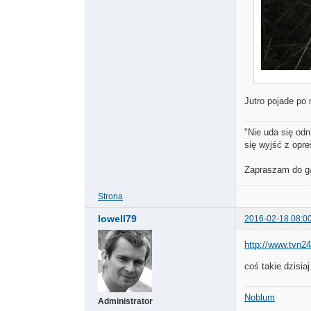
Jutro pojade po n
"Nie uda się odn
się wyjść z opre
Zapraszam do ga
Strona
lowell79
2016-02-18 08:0
http://www.tvn24
coś takie dzisi
Noblum
Administrator