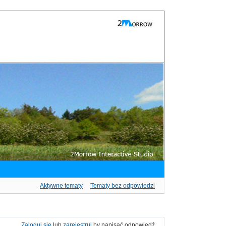
Aktywne tematy
Tematy bez odpowiedzi
Zaloguj się
lub
zarejestruj
by napisać odpowiedź