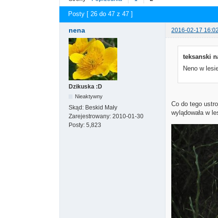
Posty [ 26 do 47 z 47 ]
nena
2016-02-17 16:0
teksanski n
Neno w lesie
Dzikuska :D
Nieaktywny
Co do tego ustro
Skąd:
Beskid Mały
wylądowała w les
Zarejestrowany:
2010-01-30
Posty:
5,823