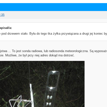
2:35
apisał/a:
 pod drzewem stało. Była do tego tka żyłka przywiązana a drugi jej koniec b
jstwa ... To jest sonda radiowa, lub radiosonda meteorologiczna. Są wyposaż
ie. Możliwe, że był przy niej adres dokąd ma dotrzeć.