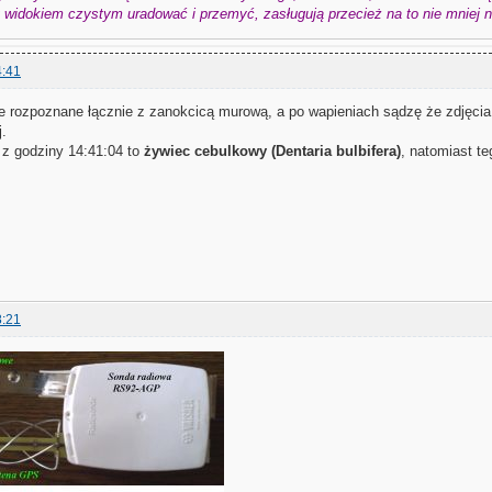
widokiem czystym uradować i przemyć, zasługują przecież na to nie mniej niż
4:41
 rozpoznane łącznie z zanokcicą murową, a po wapieniach sądzę że zdjęc
.
 z godziny 14:41:04 to
żywiec cebulkowy (Dentaria bulbifera)
, natomiast te
8:21