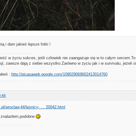
ią i dam jakieś lepsze fotki !
ieść w życiu sukces, jeśli człowiek nie zaangażuje się w to całym sercem.To
sji, zawsze dają z siebie wszystko.Zarówno w życiu jak i w survivalu, jeżeli 
lerii :
http://picasaweb.google.com/109029069602413014760
0:46
.pl/wroclaw,44/lesnicy- … 20042.html
aj znalazłem,podobne