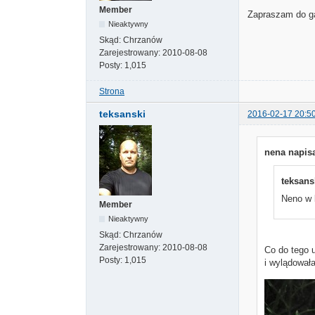
Member
Zapraszam do ga
Nieaktywny
Skąd:
Chrzanów
Zarejestrowany:
2010-08-08
Posty:
1,015
Strona
teksanski
2016-02-17 20:5
nena napisa
teksans
Neno w l
Member
Nieaktywny
Skąd:
Chrzanów
Zarejestrowany:
2010-08-08
Co do tego u
Posty:
1,015
i wylądowała