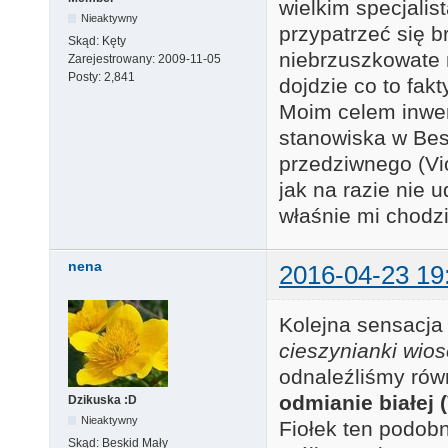
wielkim specjalis
Nieaktywny
przypatrzeć się b
Skąd:
Kęty
niebrzuszkowate n
Zarejestrowany:
2009-11-05
Posty:
2,841
dojdzie co to fakt
Moim celem inwen
stanowiska w Besk
przedziwnego (Vio
jak na razie nie u
właśnie mi chodz
nena
2016-04-23 19
Kolejna sensacja 
cieszynianki wio
odnaleźliśmy rów
odmianie białej 
Dzikuska :D
Nieaktywny
Fiołek ten podob
Skąd:
Beskid Mały