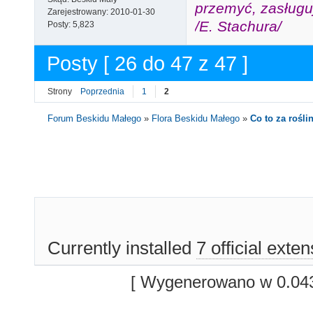
przemyć, zasługuj
Zarejestrowany:
2010-01-30
/E. Stachura/
Posty:
5,823
Posty [ 26 do 47 z 47 ]
Strony
Poprzednia
1
2
Forum Beskidu Małego
»
Flora Beskidu Małego
»
Co to za roślin
Currently installed
7 official exte
[ Wygenerowano w 0.043