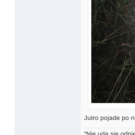
Jutro pojade po ni
"Nie uda się odni