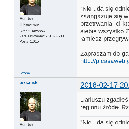
"Nie uda się odni
zaangażuje się w
Member
przetrwania- ci k
Nieaktywny
siebie wszystko.Za
Skąd:
Chrzanów
Zarejestrowany:
2010-08-08
łamiesz przegryw
Posty:
1,015
Zapraszam do gale
http://picasawe
Strona
teksanski
2016-02-17 20
Dariuszu zgadłeś 
regionu źródeł R
"Nie uda się odni
Member