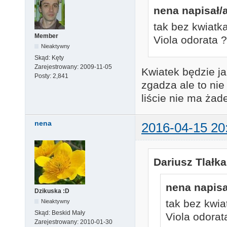
nena napisał/a
tak bez kwiatk
Member
Viola odorata ?
Nieaktywny
Skąd:
Kęty
Zarejestrowany:
2009-11-05
Kwiatek będzie j
Posty:
2,841
zgadza ale to nie
liście nie ma żad
nena
2016-04-15 20
Dariusz Tlałka
nena napisa
Dzikuska :D
tak bez kwia
Nieaktywny
Skąd:
Beskid Mały
Viola odorat
Zarejestrowany:
2010-01-30