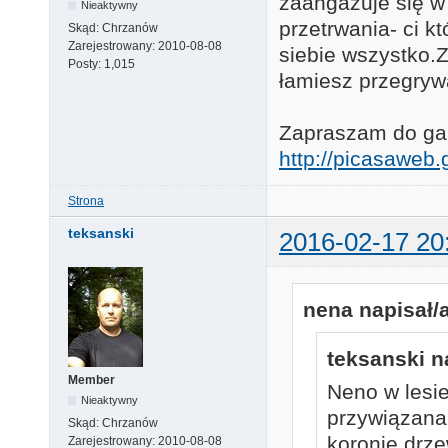
zaangażuje się w
Nieaktywny
przetrwania- ci k
Skąd:
Chrzanów
Zarejestrowany:
2010-08-08
siebie wszystko.Za
Posty:
1,015
łamiesz przegryw
Zapraszam do gale
http://picasawe
Strona
teksanski
2016-02-17 20
nena napisał/a
teksanski n
Member
Neno w lesie
Nieaktywny
przywiązana 
Skąd:
Chrzanów
koronie drze
Zarejestrowany:
2010-08-08