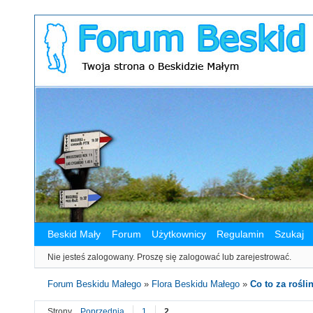
Beskid Mały
Forum
Użytkownicy
Regulamin
Szukaj
Nie jesteś zalogowany.
Proszę się zalogować lub zarejestrować.
Forum Beskidu Małego
»
Flora Beskidu Małego
»
Co to za roślin
Strony
Poprzednia
1
2