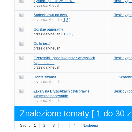
Żywiecki prucie żylaków...
Beskidy (po
przez darkheush
Sądecki dwa na dwa.
Beskidy (po
przez darkheush
(
1
2
)
Górskie panoramy
przez darkheush
(
1
2
3
)
Co to jest?
przez darkheush
Czeretniki - pasemko przez wszystkich
Beskidy (po
zapomniane.
przez darkheush
Dobra zmiana
Schroni
przez darkheush
Zakały na Bryzgałkach czyli prawie
Beskidy (po
klasyczne bacowanie
przez darkheush
Znalezione tematy [ 1 do 30 z
Strony
1
2
3
…
7
Następna