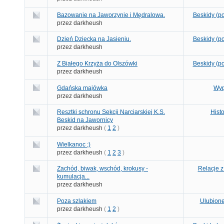
Bazowanie na Jaworzynie i Mędralowa.
Beskidy (po
przez darkheush
Dzień Dziecka na Jasieniu.
Beskidy (po
przez darkheush
Z Białego Krzyża do Olszówki
Beskidy (po
przez darkheush
Gdańska majówka
Wyp
przez darkheush
Resztki schronu Sekcji Narciarskiej K.S.
Hist
Beskid na Jawornicy
przez darkheush
(
1
2
)
Wielkanoc ;)
przez darkheush
(
1
2
3
)
Zachód, biwak, wschód, krokusy -
Relacje z
kumulacja...
przez darkheush
Poza szlakiem
Ulubione
przez darkheush
(
1
2
)