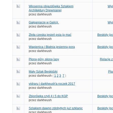
Wiosenna objazdówka Szlakiem
Wyp
Architektury Drewnianej
przez darkheush
Gałganiarze w Galicji.
Wyp
przez darkheush
Złota czeska jesień psia ją mać
Beskidy (po
przez darkheush
Wapienica i Błatnia jesienną porą
Beskidy (po
przez darkheush
Płoną góry, płoną lasy
Relacje z
przez darkheush
Mały Szlak Beskidzki
Pla
przez darkheush
(
1
2
3
7
)
vidraru i darkheush'a roczek 2017
przez darkheush
Zbiorówka czyli 4 i 5 do KGP
Beskidy (po
przez darkheush
Szlakiem dawno zdobytych już szklanic
Beskidy (po
przez darkheush