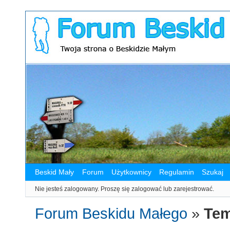
Beskid Mały
Forum
Użytkownicy
Regulamin
Szukaj
Nie jesteś zalogowany.
Proszę się zalogować lub zarejestrować.
Forum Beskidu Małego
»
Tem