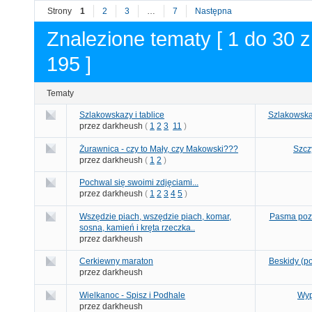
Strony
1
2
3
…
7
Następna
Znalezione tematy [ 1 do 30 z
195 ]
Tematy
Szlakowskazy i tablice
Szlakowskaz
przez darkheush
(
1
2
3
11
)
Żurawnica - czy to Mały, czy Makowski???
Szcz
przez darkheush
(
1
2
)
Pochwal się swoimi zdjęciami...
przez darkheush
(
1
2
3
4
5
)
Wszędzie piach, wszędzie piach, komar,
Pasma poza
sosna, kamień i kręta rzeczka..
przez darkheush
Cerkiewny maraton
Beskidy (po
przez darkheush
Wielkanoc - Spisz i Podhale
Wyp
przez darkheush